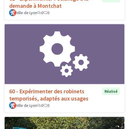
demande à Montchat
Ville de Lyon
0
0
60 - Expérimenter des robinets
Réalisé
temporisés, adaptés aux usages
Ville de Lyon
0
0