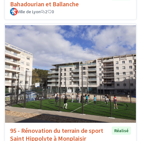
Bahadourian et Ballanche
Ville de Lyon
2
0
95 - Rénovation du terrain de sport
Réalisé
Saint Hippolyte à Monplaisir