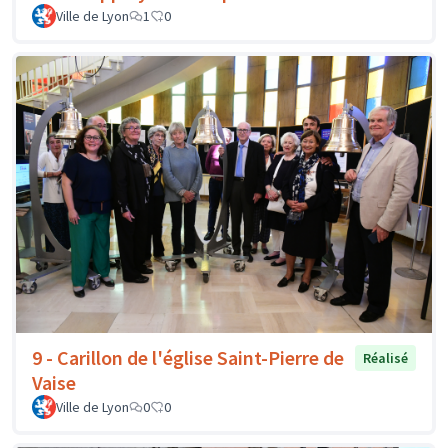
Ville de Lyon
1
0
9 - Carillon de l'église Saint-Pierre de
Réalisé
Vaise
Ville de Lyon
0
0