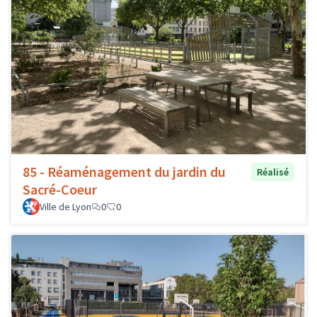
85 - Réaménagement du jardin du
Réalisé
Sacré-Coeur
Ville de Lyon
0
0