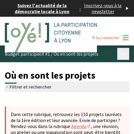
Suivez l'actualité de la
Inscrivez-vous à la
-
démocratie locale à Lyon
newsletter
Menu
Se connecter
Menu p
Budget participatif #1
/
Où en sont les projets
Où en sont les projets
Filtrer et rechercher
Passer la carte
Leaflet
|
©
OpenStreetMap
contributors
L'élément suivant est une carte qui présente les éléments 
+
Dans cette rubrique, retrouvez les 110 projets lauréats
−
de la 1ère édition et leur avancée. Envie de participer ?
Rendez-vous dans la rubrique
Agenda
, une réunion,
(S'ouvre dans un nouve
un atelier ou une inauguration sont peut-être bientôt