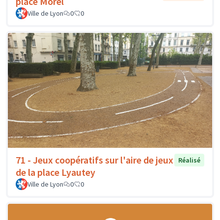
place Morel
Ville de Lyon
0
0
71 - Jeux coopératifs sur l'aire de jeux
Réalisé
de la place Lyautey
Ville de Lyon
0
0