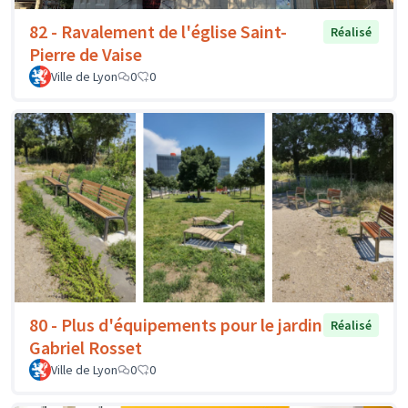
82 - Ravalement de l'église Saint-
Réalisé
Pierre de Vaise
Ville de Lyon
0
0
80 - Plus d'équipements pour le jardin
Réalisé
Gabriel Rosset
Ville de Lyon
0
0