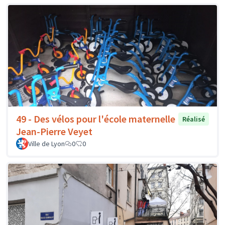
49 - Des vélos pour l'école maternelle
Réalisé
Jean-Pierre Veyet
Ville de Lyon
0
0