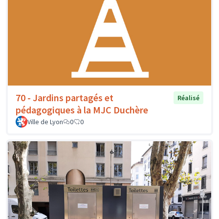
70 - Jardins partagés et
Réalisé
pédagogiques à la MJC Duchère
Ville de Lyon
0
0