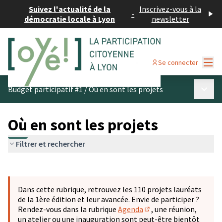
Suivez l'actualité de la
Inscrivez-vous à la
-
démocratie locale à Lyon
newsletter
Menu
Se connecter
Menu p
Budget participatif #1
/
Où en sont les projets
Où en sont les projets
Filtrer et rechercher
Passer la carte
Leaflet
|
©
OpenStreetMap
contributors
L'élément suivant est une carte qui présente les éléments 
+
Dans cette rubrique, retrouvez les 110 projets lauréats
−
de la 1ère édition et leur avancée. Envie de participer ?
Rendez-vous dans la rubrique
Agenda
, une réunion,
(S'ouvre dans un nouve
un atelier ou une inauguration sont peut-être bientôt