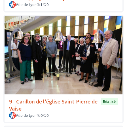
Ville de Lyon
1
0
9 - Carillon de l'église Saint-Pierre de
Réalisé
Vaise
Ville de Lyon
0
0