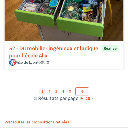
52 - Du mobilier ingénieux et ludique
Réalisé
pour l'école Alix
Ville de Lyon
0
0
1
2
3
4
5
Résultats par page :
20
Voir toutes les propositions retirées