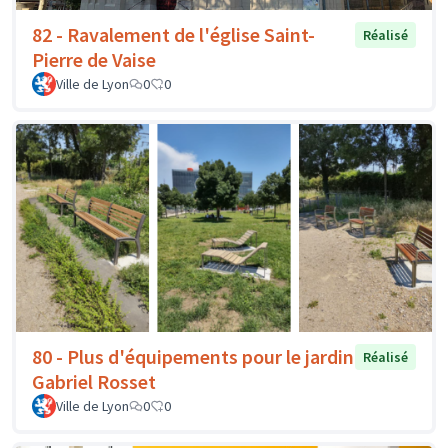
82 - Ravalement de l'église Saint-
Réalisé
Pierre de Vaise
Ville de Lyon
0
0
80 - Plus d'équipements pour le jardin
Réalisé
Gabriel Rosset
Ville de Lyon
0
0