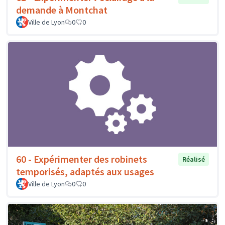
demande à Montchat
Ville de Lyon
0
0
60 - Expérimenter des robinets
Réalisé
temporisés, adaptés aux usages
Ville de Lyon
0
0