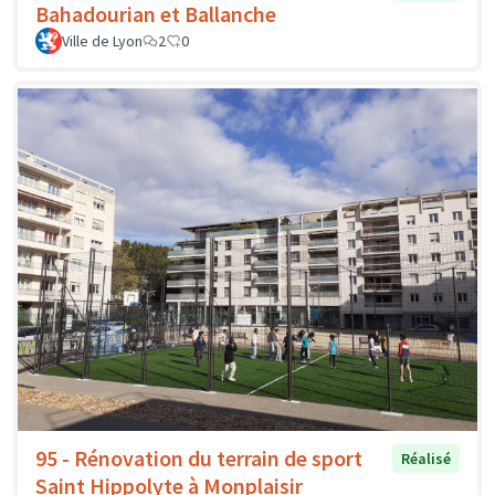
Bahadourian et Ballanche
Ville de Lyon
2
0
95 - Rénovation du terrain de sport
Réalisé
Saint Hippolyte à Monplaisir