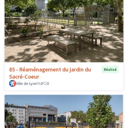
85 - Réaménagement du jardin du
Réalisé
Sacré-Coeur
Ville de Lyon
0
0