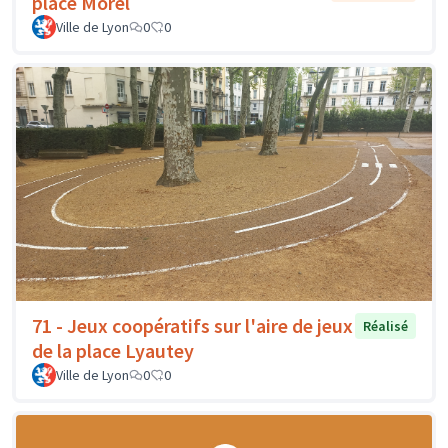
place Morel
Ville de Lyon
0
0
71 - Jeux coopératifs sur l'aire de jeux
Réalisé
de la place Lyautey
Ville de Lyon
0
0