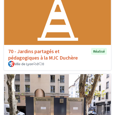
70 - Jardins partagés et
Réalisé
pédagogiques à la MJC Duchère
Ville de Lyon
0
0