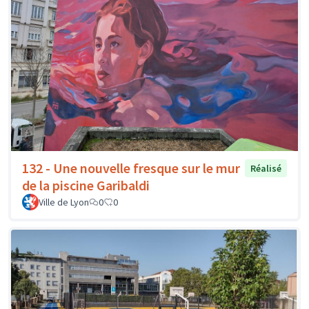
132 - Une nouvelle fresque sur le mur
Réalisé
de la piscine Garibaldi
Ville de Lyon
0
0