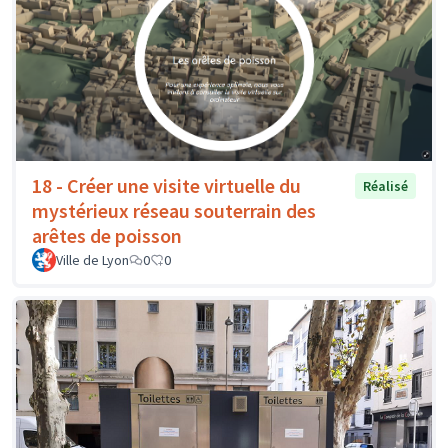
18 - Créer une visite virtuelle du
Réalisé
mystérieux réseau souterrain des
arêtes de poisson
Ville de Lyon
0
0