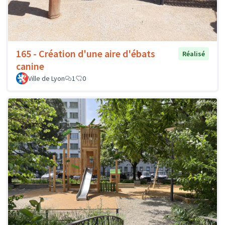
165 - Création d'une aire d'ébats
Réalisé
canine
Ville de Lyon
1
0