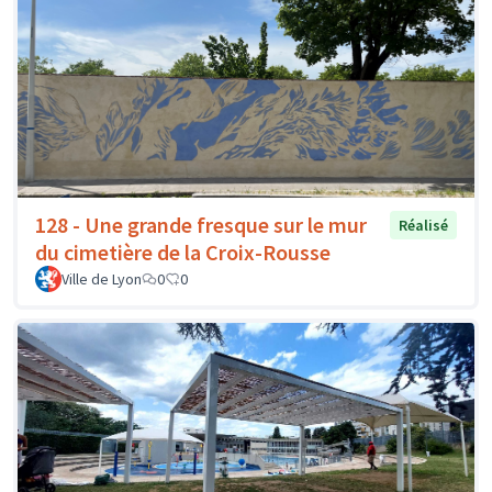
128 - Une grande fresque sur le mur
Réalisé
du cimetière de la Croix-Rousse
Ville de Lyon
0
0