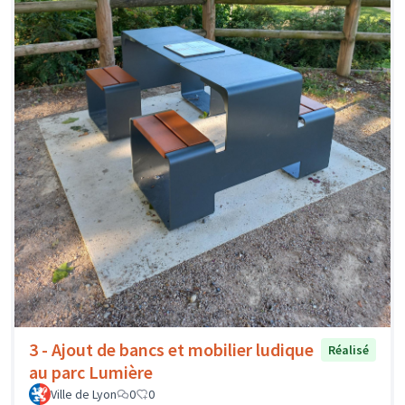
3 - Ajout de bancs et mobilier ludique
Réalisé
au parc Lumière
Ville de Lyon
0
0