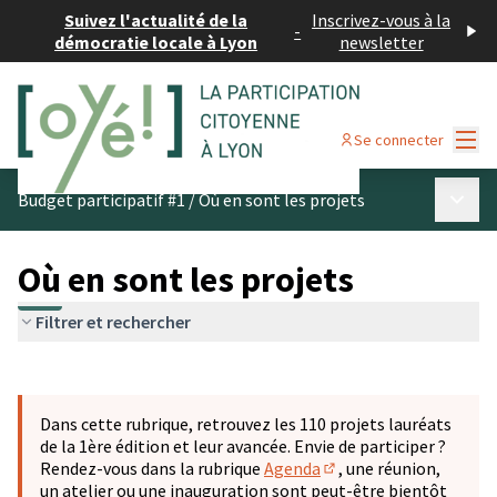
Suivez l'actualité de la
Inscrivez-vous à la
-
démocratie locale à Lyon
newsletter
Menu
Se connecter
Menu p
Budget participatif #1
/
Où en sont les projets
Où en sont les projets
Filtrer et rechercher
Passer la carte
Leaflet
|
©
OpenStreetMap
contributors
L'élément suivant est une carte qui présente les éléments 
+
Dans cette rubrique, retrouvez les 110 projets lauréats
−
de la 1ère édition et leur avancée. Envie de participer ?
Rendez-vous dans la rubrique
Agenda
, une réunion,
(S'ouvre dans un nouve
un atelier ou une inauguration sont peut-être bientôt