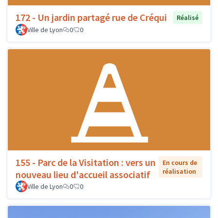
172 - Un jardin partagé rue de Créqui
Réalisé
Ville de Lyon
0
0
155 - Parc de la Visitation : vers un
En cours de
réalisation
nouveau lieu d'accueil associatif
Ville de Lyon
0
0