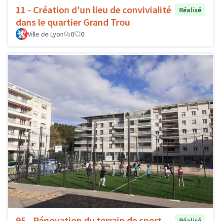
11 - Création d'un lieu de convivialité
Réalisé
dans le quartier Grand Trou
Ville de Lyon
0
0
95 - Rénovation du terrain de sport
Réalisé