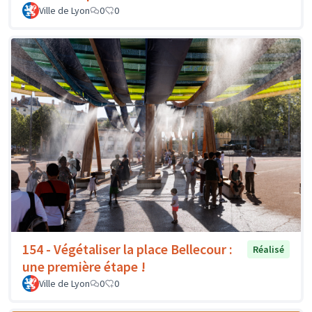
Ville de Lyon
0
0
154 - Végétaliser la place Bellecour :
Réalisé
une première étape !
Ville de Lyon
0
0