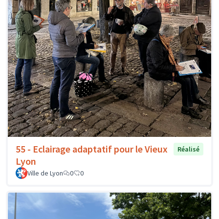
55 - Eclairage adaptatif pour le Vieux
Réalisé
Lyon
Ville de Lyon
0
0