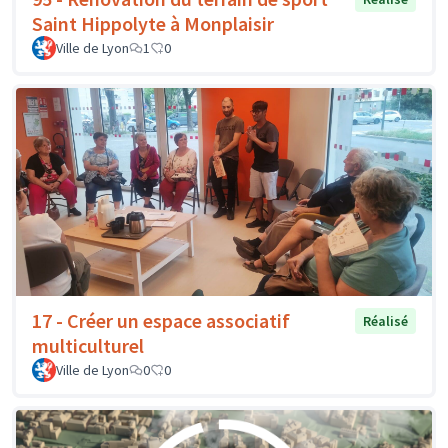
Saint Hippolyte à Monplaisir
Ville de Lyon
1
0
17 - Créer un espace associatif
Réalisé
multiculturel
Ville de Lyon
0
0