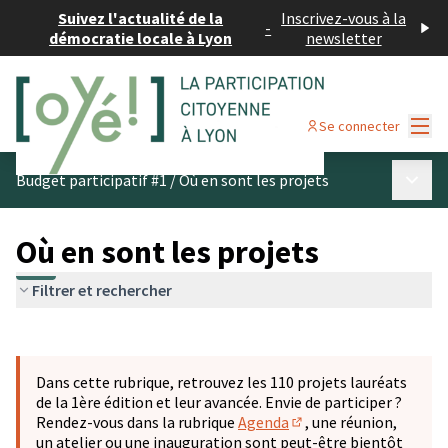
Suivez l'actualité de la
Inscrivez-vous à la
-
démocratie locale à Lyon
newsletter
Menu
Se connecter
Menu p
Budget participatif #1
/
Où en sont les projets
Où en sont les projets
Filtrer et rechercher
Passer la carte
Leaflet
|
©
OpenStreetMap
contributors
L'élément suivant est une carte qui présente les éléments 
+
Dans cette rubrique, retrouvez les 110 projets lauréats
−
de la 1ère édition et leur avancée. Envie de participer ?
Rendez-vous dans la rubrique
Agenda
, une réunion,
(S'ouvre dans un nouve
un atelier ou une inauguration sont peut-être bientôt