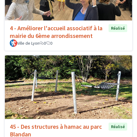
4 - Améliorer l'accueil associatif à la
Réalisé
mairie du 6ème arrondissement
Ville de Lyon
0
0
45 - Des structures à hamac au parc
Réalisé
Blandan