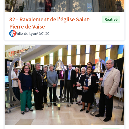
82 - Ravalement de l'église Saint-
Réalisé
Pierre de Vaise
Ville de Lyon
0
0