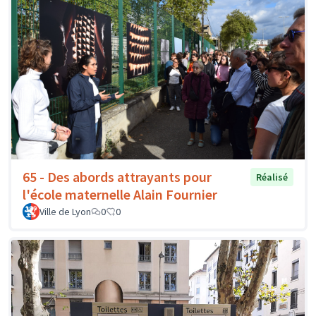
65 - Des abords attrayants pour
Réalisé
l'école maternelle Alain Fournier
Ville de Lyon
0
0