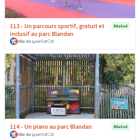
113 - Un parcours sportif, gratuit et
Réalisé
inclusif au parc Blandan
Ville de Lyon
0
0
114 - Un piano au parc Blandan
Réalisé
Ville de Lyon
0
0