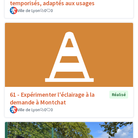
temporisés, adaptés aux usages
Ville de Lyon
0
0
61 - Expérimenter l'éclairage à la
Réalisé
demande à Montchat
Ville de Lyon
0
0