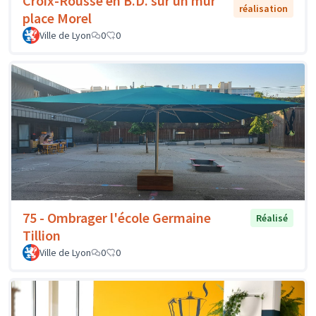
Croix-Rousse en B.D. sur un mur
réalisation
place Morel
Ville de Lyon
0
0
75 - Ombrager l'école Germaine
Réalisé
Tillion
Ville de Lyon
0
0