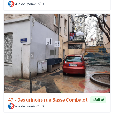
Ville de Lyon
0
0
47 - Des urinoirs rue Basse Combalot
Réalisé
Ville de Lyon
0
0