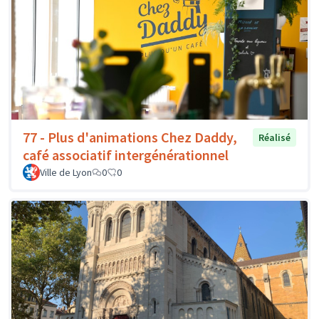
77 - Plus d'animations Chez Daddy,
Réalisé
café associatif intergénérationnel
Ville de Lyon
0
0