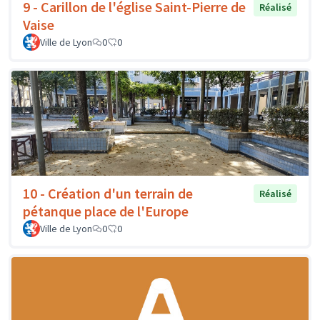
9 - Carillon de l'église Saint-Pierre de
Réalisé
Vaise
Ville de Lyon
0
0
10 - Création d'un terrain de
Réalisé
pétanque place de l'Europe
Ville de Lyon
0
0