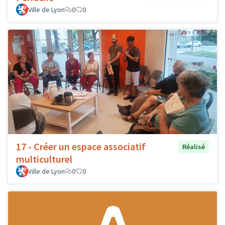
Ville de Lyon
0
0
17 - Créer un espace associatif
Réalisé
multiculturel
Ville de Lyon
0
0