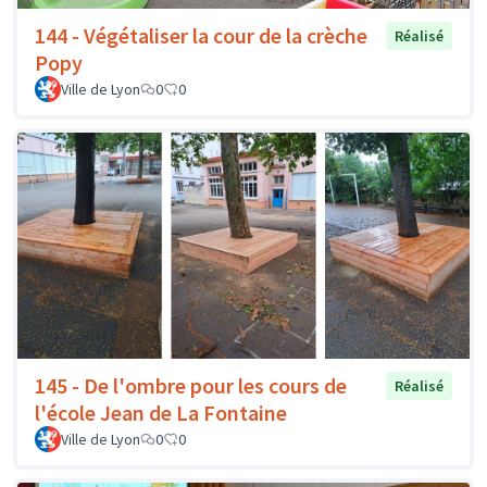
144 - Végétaliser la cour de la crèche
Réalisé
Popy
Ville de Lyon
0
0
145 - De l'ombre pour les cours de
Réalisé
l'école Jean de La Fontaine
Ville de Lyon
0
0