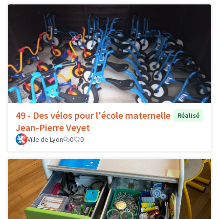
49 - Des vélos pour l'école maternelle
Réalisé
Jean-Pierre Veyet
Ville de Lyon
0
0