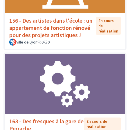
156 - Des artistes dans l'école : un
En cours
de
appartement de fonction rénové
réalisation
pour des projets artistiques !
Ville de Lyon
0
0
163 - Des fresques à la gare de
En cours de
réalisation
Perrache