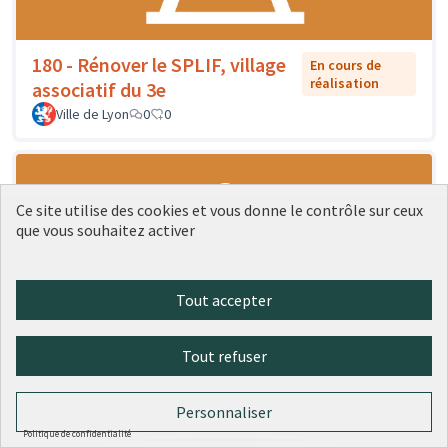
180 - Rénover le SPLIF, village
En cours de
réalisation
associatif du 3e
Ville de Lyon
0
0
Ce site utilise des cookies et vous donne le contrôle sur ceux
que vous souhaitez activer
Tout accepter
Tout refuser
181 - Rénovation du pavillon sud
En cours de
réalisation
de la place des Pavillons
Personnaliser
Ville de Lyon
0
0
Politique de confidentialité