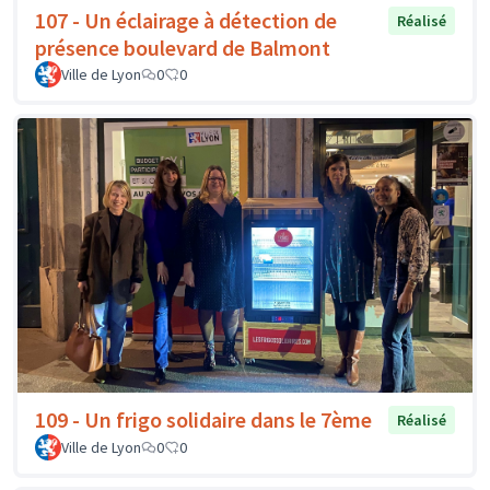
107 - Un éclairage à détection de
Réalisé
présence boulevard de Balmont
Ville de Lyon
0
0
109 - Un frigo solidaire dans le 7ème
Réalisé
Ville de Lyon
0
0