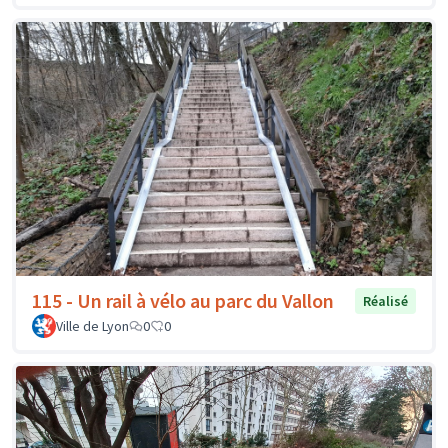
115 - Un rail à vélo au parc du Vallon
Réalisé
Ville de Lyon
0
0