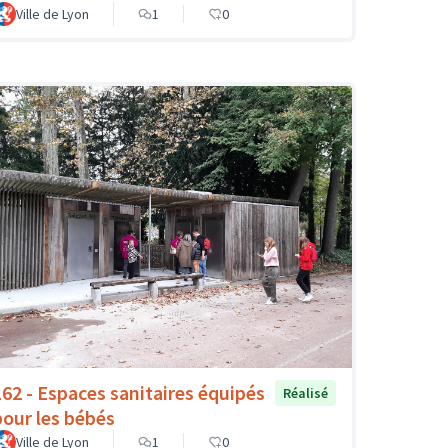
Ville de Lyon
1
0
162 - Espaces sanitaires équipés
Réalisé
pour les bébés
Ville de Lyon
1
0