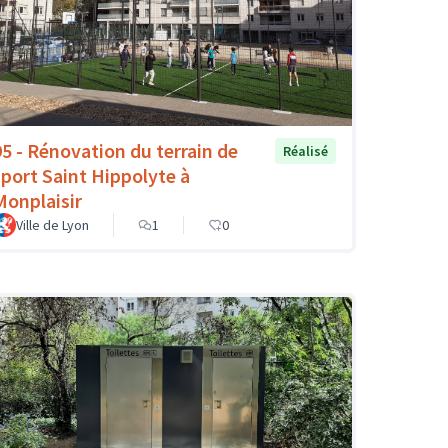
95 - Rénovation du terrain de
Réalisé
sport Saint Hippolyte à
Monplaisir
Ville de Lyon
1
0