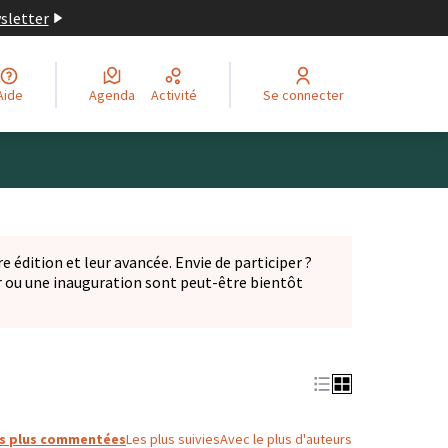
wsletter
Aide
Agenda
Activité
Se connecter
Leaflet
|
©
OpenStreetMap
contributors
ge comme des points de carte. L'élément peut être utilisé ave
e édition et leur avancée. Envie de participer ?
er ou une inauguration sont peut-être bientôt
nglet)
s plus commentées
Les plus suivies
Avec le plus d'auteurs