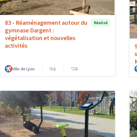
83 - Réaménagement autour du
Réalisé
gymnase Dargent :
végétalisation et nouvelles
activités
Ville de Lyon
1
0