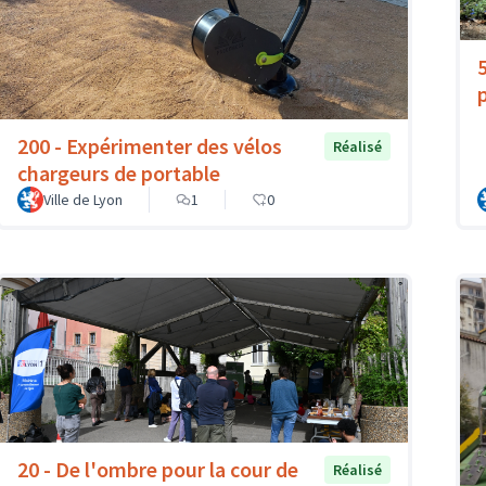
200 - Expérimenter des vélos
Réalisé
chargeurs de portable
Ville de Lyon
1
0
20 - De l'ombre pour la cour de
Réalisé