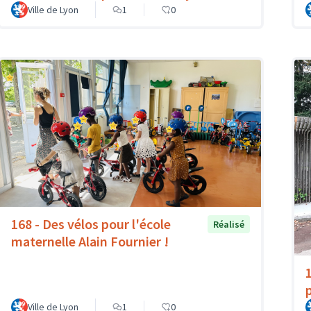
Ville de Lyon
1
0
168 - Des vélos pour l'école
Réalisé
maternelle Alain Fournier !
Ville de Lyon
1
0