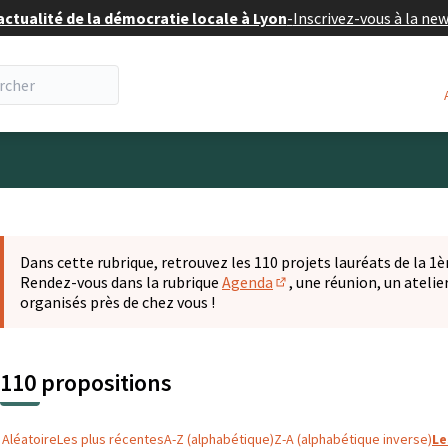
actualité de la démocratie locale à Lyon
-
Inscrivez-vous à la ne
eur
 la carte
t suivant est une carte qui présente les éléments de cette pa
Dans cette rubrique, retrouvez les 110 projets lauréats de la 1èr
Rendez-vous dans la rubrique
Agenda
, une réunion, un ateli
(S'ouvre dans un nouvel o
organisés près de chez vous !
110 propositions
Aléatoire
Les plus récentes
A-Z (alphabétique)
Z-A (alphabétique inverse)
Le