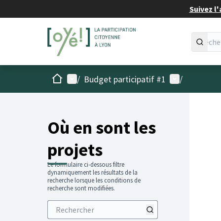
Suivez l'
Accueil
Menu principal
Menu utilisat
/
Budget participatif #1
/
Passer
L'élémen
+
−
Où en sont les
projets
Le formulaire ci-dessous filtre
dynamiquement les résultats de la
recherche lorsque les conditions de
recherche sont modifiées.