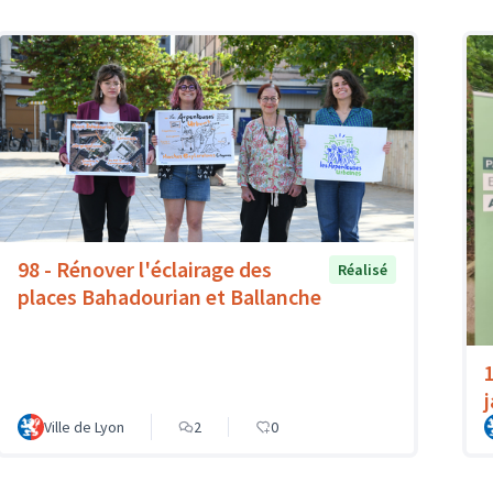
98 - Rénover l'éclairage des
Réalisé
places Bahadourian et Ballanche
Ville de Lyon
2
0