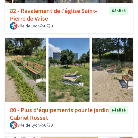
82 - Ravalement de l'église Saint-
Réalisé
Pierre de Vaise
Ville de Lyon
0
0
80 - Plus d'équipements pour le jardin
Réalisé
Gabriel Rosset
Ville de Lyon
0
0