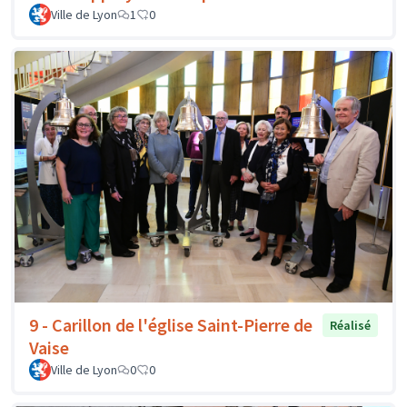
Ville de Lyon
1
0
9 - Carillon de l'église Saint-Pierre de
Réalisé
Vaise
Ville de Lyon
0
0