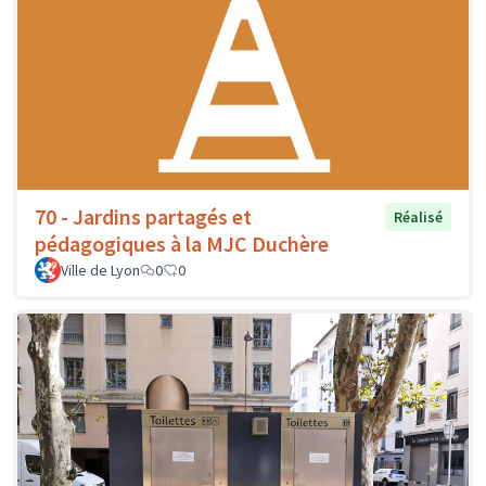
70 - Jardins partagés et
Réalisé
pédagogiques à la MJC Duchère
Ville de Lyon
0
0