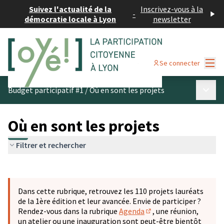
Suivez l'actualité de la
Inscrivez-vous à la
-
démocratie locale à Lyon
newsletter
Menu
Se connecter
Menu p
Budget participatif #1
/
Où en sont les projets
Où en sont les projets
Filtrer et rechercher
Passer la carte
Leaflet
|
©
OpenStreetMap
contributors
L'élément suivant est une carte qui présente les éléments 
+
Dans cette rubrique, retrouvez les 110 projets lauréats
−
de la 1ère édition et leur avancée. Envie de participer ?
Rendez-vous dans la rubrique
Agenda
, une réunion,
(S'ouvre dans un nouve
un atelier ou une inauguration sont peut-être bientôt