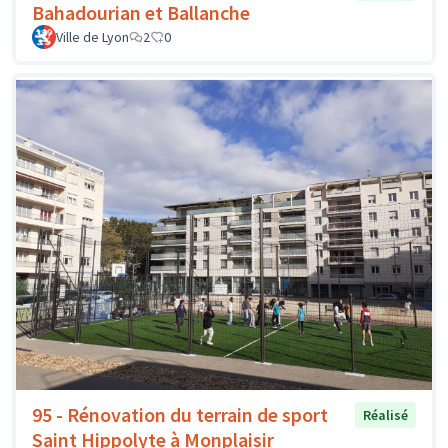
Bahadourian et Ballanche
Ville de Lyon
2
0
95 - Rénovation du terrain de sport
Réalisé
Saint Hippolyte à Monplaisir