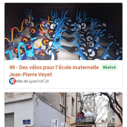
49 - Des vélos pour l'école maternelle
Réalisé
Jean-Pierre Veyet
Ville de Lyon
0
0