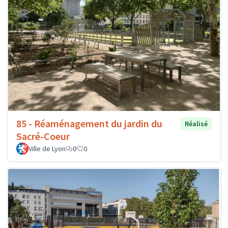
85 - Réaménagement du jardin du
Réalisé
Sacré-Coeur
Ville de Lyon
0
0