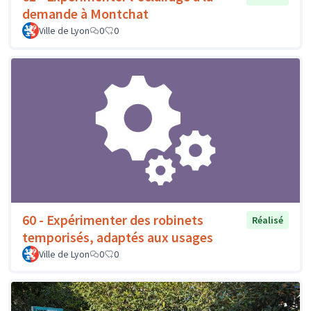
demande à Montchat
Ville de Lyon
0
0
60 - Expérimenter des robinets
Réalisé
temporisés, adaptés aux usages
Ville de Lyon
0
0