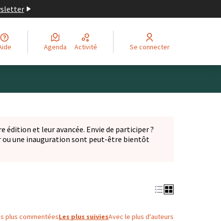
wsletter
Aide
Agenda
Activité
Se connecter
Leaflet
|
©
OpenStreetMap
contributors
ge comme des points de carte. L'élément peut être utilisé ave
e édition et leur avancée. Envie de participer ?
er ou une inauguration sont peut-être bientôt
nglet)
es plus commentées
Les plus suivies
Avec le plus d'auteurs