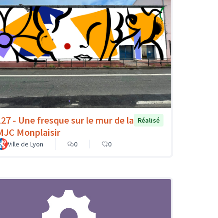
127 - Une fresque sur le mur de la
Réalisé
MJC Monplaisir
Ville de Lyon
0
0