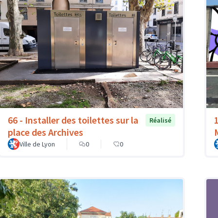
66 - Installer des toilettes sur la
Réalisé
place des Archives
Ville de Lyon
0
0