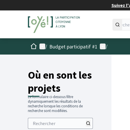
Suivez l'
Accueil
Menu principal
Menu utilisat
/
Budget participatif #1
/
Passer
L'élémen
+
−
Où en sont les
projets
Le formulaire ci-dessous filtre
dynamiquement les résultats de la
recherche lorsque les conditions de
recherche sont modifiées.