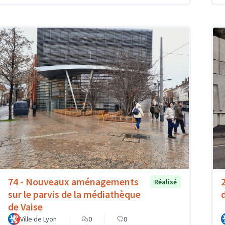
74 - Nouveaux aménagements
Réalisé
sur le parvis de la médiathèque
de Vaise
Ville de Lyon
0
0