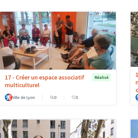
1
17 - Créer un espace associatif
Réalisé
multiculturel
Ville de Lyon
0
0