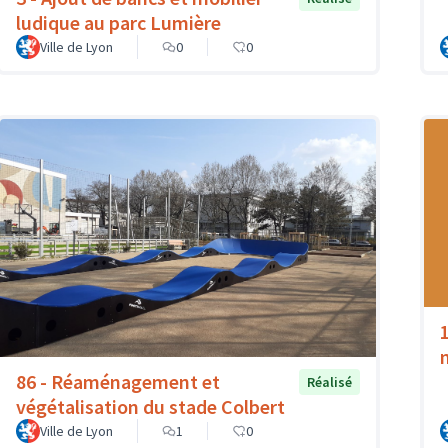
ludique au parc Lumière
Ville de Lyon
0
0
86 - Réaménagement et
Réalisé
végétalisation du stade Colbert
Ville de Lyon
1
0