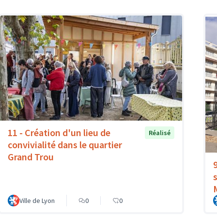
11 - Création d'un lieu de
Réalisé
convivialité dans le quartier
Grand Trou
Ville de Lyon
0
0