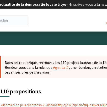
actualité de la démocratie locale à Lyon
-
Inscrivez-vous à la ne
eur
 la carte
t suivant est une carte qui présente les éléments de cette pa
Dans cette rubrique, retrouvez les 110 projets lauréats de la 1èr
Rendez-vous dans la rubrique
Agenda
, une réunion, un ateli
(S'ouvre dans un nouvel o
organisés près de chez vous !
110 propositions
Aléatoire
Les plus récentes
A-Z (alphabétique)
Z-A (alphabétique inverse)
L