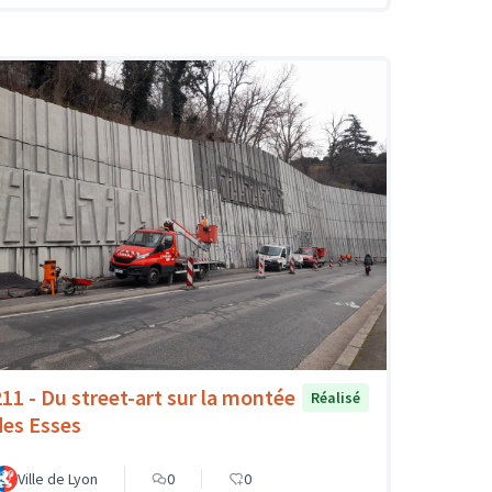
211 - Du street-art sur la montée
Réalisé
des Esses
Ville de Lyon
0
0