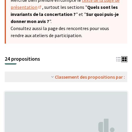
Merci de bien prendre en compte le
texte de la page de
présentation
, surtout les sections "
Quels sont les
(S'ouvre dans un nouvel onglet)
invariants de la concertation ?
" et "
Sur quoi puis-je
donner mon avis ?
".
Consultez aussi la page des rencontres pour vous
rendre aux ateliers de participation.
24 propositions
Classement des propositions par :