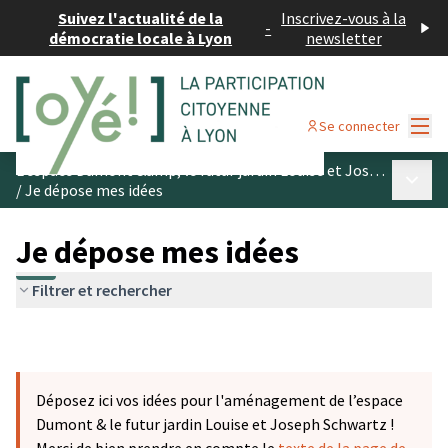
Suivez l'actualité de la
Inscrivez-vous à la
-
démocratie locale à Lyon
newsletter
Menu
Se connecter
L’espace Dumont &amp; le futur jardin Louise et Joseph Schwartz
Menu p
/
Je dépose mes idées
Je dépose mes idées
Filtrer et rechercher
Déposez ici vos idées pour l'aménagement de l’espace
Dumont & le futur jardin Louise et Joseph Schwartz !