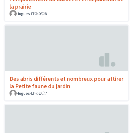
la prairie
Hugues-LT
0
8
Des abris différents et nombreux pour attirer
la Petite faune du jardin
Hugues-LT
2
7