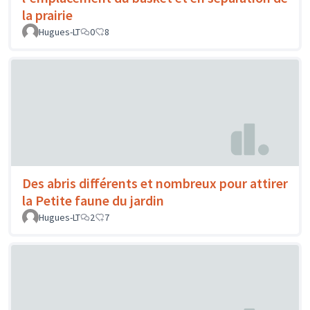
la prairie
Hugues-LT
0
8
Des abris différents et nombreux pour attirer
la Petite faune du jardin
Hugues-LT
2
7