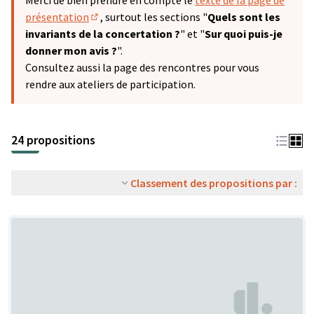
Merci de bien prendre en compte le
texte de la page de
présentation
, surtout les sections "
Quels sont les
(S'ouvre dans un nouvel onglet)
invariants de la concertation ?
" et "
Sur quoi puis-je
donner mon avis ?
".
Consultez aussi la page des rencontres pour vous
rendre aux ateliers de participation.
24 propositions
Classement des propositions par :