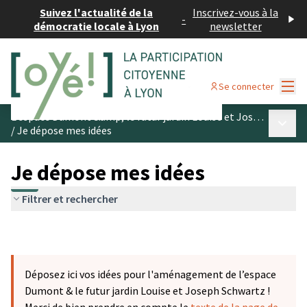
Suivez l'actualité de la
Inscrivez-vous à la
-
démocratie locale à Lyon
newsletter
Menu
Se connecter
L’espace Dumont &amp; le futur jardin Louise et Joseph Schwartz
Menu p
/
Je dépose mes idées
Je dépose mes idées
Filtrer et rechercher
Déposez ici vos idées pour l'aménagement de l’espace
Dumont & le futur jardin Louise et Joseph Schwartz !