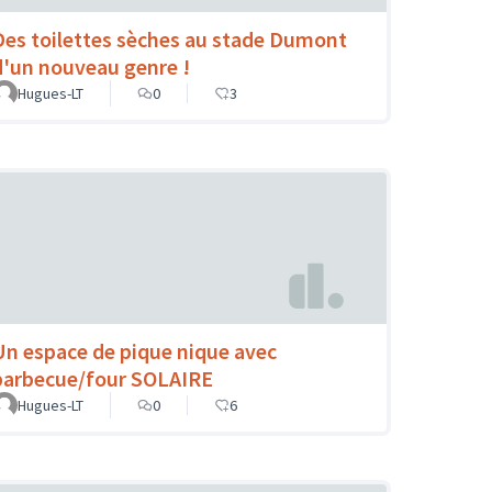
Des toilettes sèches au stade Dumont
d'un nouveau genre !
Hugues-LT
0
3
Un espace de pique nique avec
barbecue/four SOLAIRE
Hugues-LT
0
6