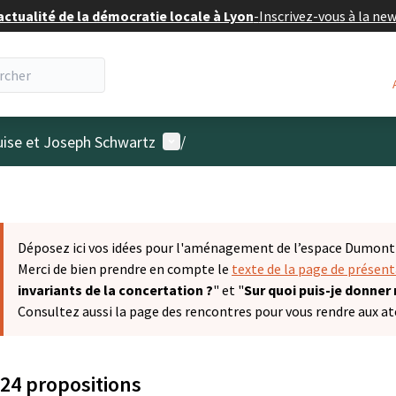
actualité de la démocratie locale à Lyon
-
Inscrivez-vous à la ne
Menu utilisateur
uise et Joseph Schwartz
/
Déposez ici vos idées pour l'aménagement de l’espace Dumont &
Merci de bien prendre en compte le
texte de la page de présen
invariants de la concertation ?
" et "
Sur quoi puis-je donner
Consultez aussi la page des rencontres pour vous rendre aux ate
24 propositions