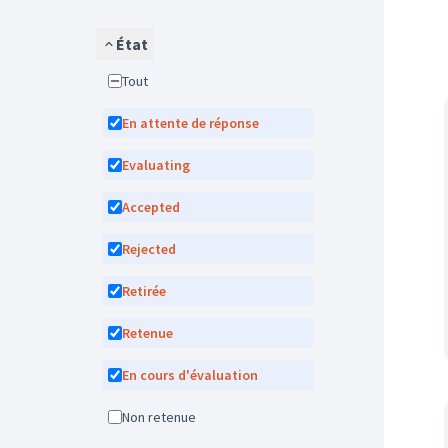
État
Tout
En attente de réponse
Evaluating
Accepted
Rejected
Retirée
Retenue
En cours d'évaluation
Non retenue