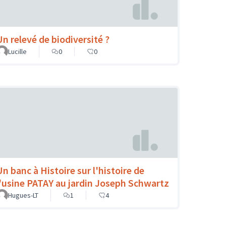
Un relevé de biodiversité ?
Lucille
0
0
Un banc à Histoire sur l'histoire de
l'usine PATAY au jardin Joseph Schwartz
Hugues-LT
1
4