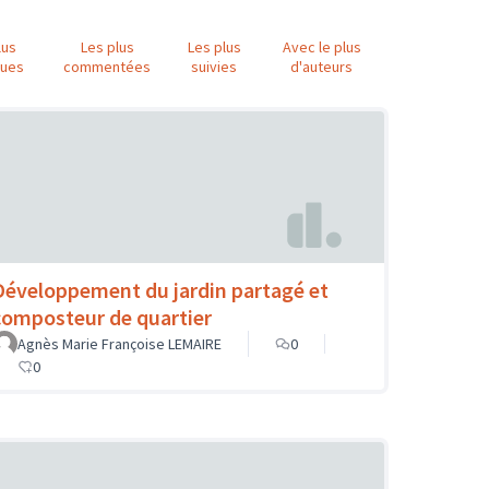
lus
Les plus
Les plus
Avec le plus
nues
commentées
suivies
d'auteurs
Développement du jardin partagé et
composteur de quartier
Agnès Marie Françoise LEMAIRE
0
0