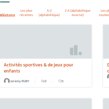
Les plus
A-Z
Z-A (alphabétique
Les p
Aléatoire
récentes
(alphabétique)
inverse)
soute
Activités sportives & de jeux pour
enfants
Jeremy RUBY
0
0