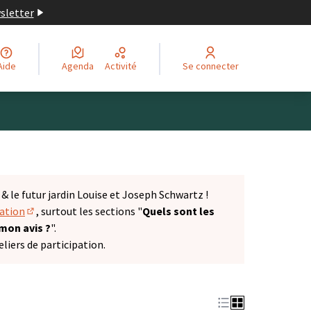
wsletter
Aide
Agenda
Activité
Se connecter
 le futur jardin Louise et Joseph Schwartz !
tation
, surtout les sections "
Quels sont les
(S'ouvre dans un nouvel onglet)
 mon avis ?
".
liers de participation.