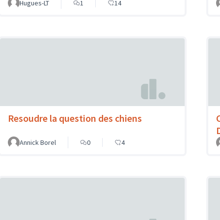
Hugues-LT
1
14
Resoudre la question des chiens
Annick Borel
0
4