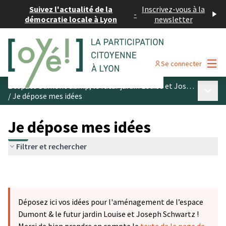
Suivez l'actualité de la
Inscrivez-vous à la
-
démocratie locale à Lyon
newsletter
Menu
Se connecter
L’espace Dumont &amp; le futur jardin Louise et Joseph Schwartz
Menu p
/
Je dépose mes idées
Je dépose mes idées
Filtrer et rechercher
Déposez ici vos idées pour l'aménagement de l’espace
Dumont & le futur jardin Louise et Joseph Schwartz !