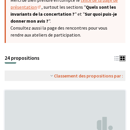
Merci de bien prendre en compte le
texte de la page de
présentation
, surtout les sections "
Quels sont les
(S'ouvre dans un nouvel onglet)
invariants de la concertation ?
" et "
Sur quoi puis-je
donner mon avis ?
".
Consultez aussi la page des rencontres pour vous
rendre aux ateliers de participation.
24 propositions
Classement des propositions par :