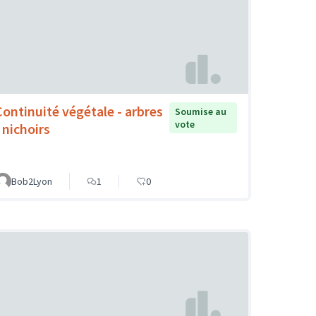
Continuité végétale - arbres
Soumise au
vote
 nichoirs
Bob2Lyon
1
0