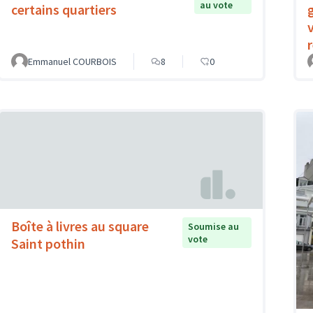
au vote
certains quartiers
r
Emmanuel COURBOIS
8
0
Boîte à livres au square
Soumise au
vote
Saint pothin