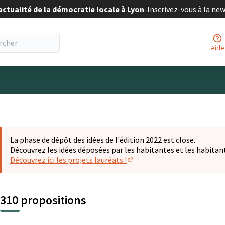
actualité de la démocratie locale à Lyon
-
Inscrivez-vous à la ne
Aide
eur
La phase de dépôt des idées de l'édition 2022 est close.
Découvrez les idées déposées par les habitantes et les habitan
Découvrez ici les projets lauréats !
(S'ouvre dans un nouvel ongl
310 propositions