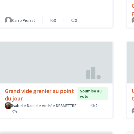
Carre Pierrat
0
0
Grand vide grenier au point
Soumise au
vote
du jour.
t
Isabelle Danielle Andrée DESMETTRE
2
0