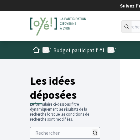
Suivez l'
Accueil
Menu principal
Menu utilisat
/
Budget participatif #1
/
Les idées
déposées
Le formulaire ci-dessous filtre
dynamiquement les résultats de la
recherche lorsque les conditions de
recherche sont modifiées.