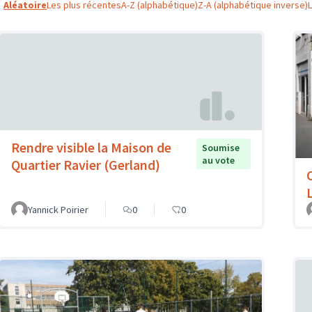
Aléatoire
Les plus récentes
A-Z (alphabétique)
Z-A (alphabétique inverse)
Rendre visible la Maison de
Soumise
au vote
Quartier Ravier (Gerland)
Yannick Poirier
0
0