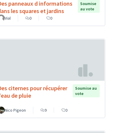
Des panneaux d informations
Soumise
au vote
dans les squares et jardins
Vial
0
0
Des citernes pour récupérer
Soumise au
vote
l'eau de pluie
Nico Pigeon
9
0