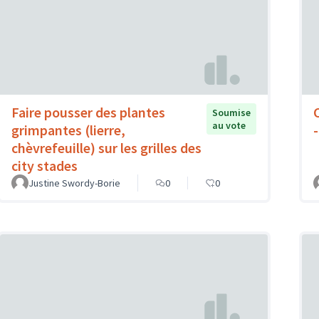
Faire pousser des plantes
Soumise
au vote
grimpantes (lierre,
-
chèvrefeuille) sur les grilles des
city stades
Justine Swordy-Borie
0
0