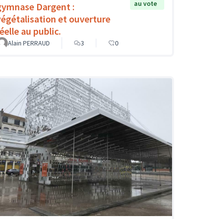
au vote
gymnase Dargent :
végétalisation et ouverture
éelle au public.
Alain PERRAUD
3
0