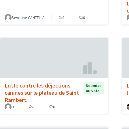
Severine CANTELLA
1
0
Lutte contre les déjections
Soumise
au vote
canines sur le plateau de Saint
Rambert.
H.
1
0