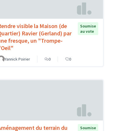
Rendre visible la Maison (de
Soumise
au vote
Quartier) Ravier (Gerland) par
une fresque, un "Trompe-
'Oeil"
Yannick Poirier
0
0
Aménagement du terrain du
Soumise