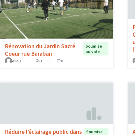
Rénovation du Jardin Sacré
Soumise
l
au vote
Coeur rue Baraban
Aliou
3
0
Réduire l’éclairage public dans
Soumise