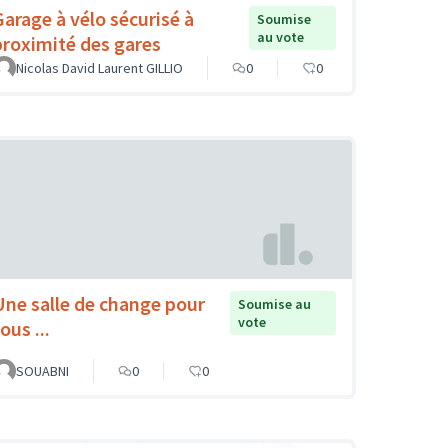
Garage à vélo sécurisé à
Soumise
au vote
proximité des gares
Nicolas David Laurent GILLIO
0
0
Une salle de change pour
Soumise au
vote
ous ...
SOUABNI
0
0