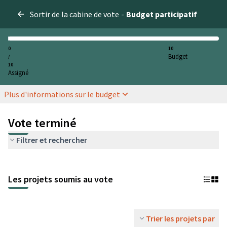
Sortir de la cabine de vote
-
Budget participatif
0
10
Budget
/
10
Assigné
Plus d'informations sur le budget
Vote terminé
Filtrer et rechercher
Les projets soumis au vote
Trier les projets par