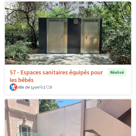
57 - Espaces sanitaires équipés pour
Réalisé
les bébés
Ville de Lyon
1
0