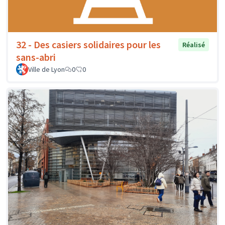
32 - Des casiers solidaires pour les
Réalisé
sans-abri
Ville de Lyon
0
0