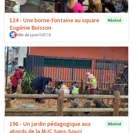
124 - Une borne-fontaine au square
Réalisé
Eugénie Buisson
Ville de Lyon
0
0
196 - Un jardin pédagogique aux
Réalisé
abords de la MJC Sans-Souci