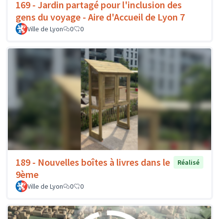
169 - Jardin partagé pour l'inclusion des
gens du voyage - Aire d'Accueil de Lyon 7
Ville de Lyon
0
0
189 - Nouvelles boîtes à livres dans le
Réalisé
9ème
Ville de Lyon
0
0