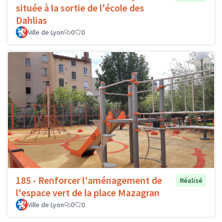
située à la sortie de l'école des
Dahlias
Ville de Lyon
0
0
185 - Renforcer l'aménagement de
Réalisé
l'espace vert de la place Mazagran
Ville de Lyon
0
0