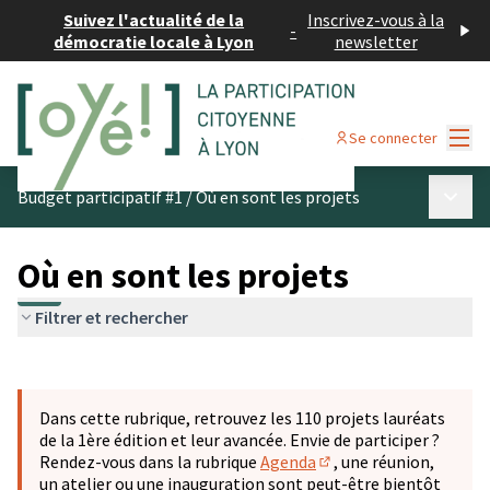
Suivez l'actualité de la
Inscrivez-vous à la
-
démocratie locale à Lyon
newsletter
Menu
Se connecter
Menu p
Budget participatif #1
/
Où en sont les projets
Où en sont les projets
Filtrer et rechercher
Passer la carte
Leaflet
|
©
OpenStreetMap
contributors
L'élément suivant est une carte qui présente les éléments 
+
Dans cette rubrique, retrouvez les 110 projets lauréats
−
de la 1ère édition et leur avancée. Envie de participer ?
Rendez-vous dans la rubrique
Agenda
, une réunion,
(S'ouvre dans un nouve
un atelier ou une inauguration sont peut-être bientôt