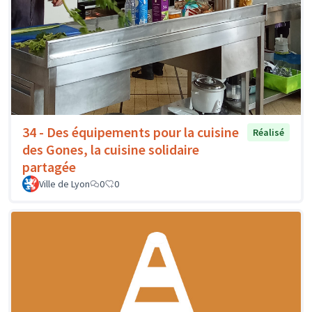
34 - Des équipements pour la cuisine
Réalisé
des Gones, la cuisine solidaire
partagée
Ville de Lyon
0
0