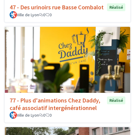
47 - Des urinoirs rue Basse Combalot
Réalisé
Ville de Lyon
0
0
77 - Plus d'animations Chez Daddy,
Réalisé
café associatif intergénérationnel
Ville de Lyon
0
0