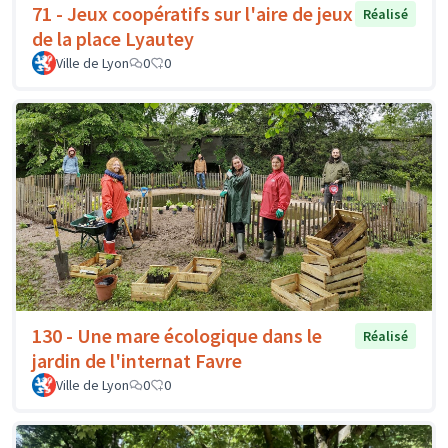
71 - Jeux coopératifs sur l'aire de jeux
Réalisé
de la place Lyautey
Ville de Lyon
0
0
130 - Une mare écologique dans le
Réalisé
jardin de l'internat Favre
Ville de Lyon
0
0