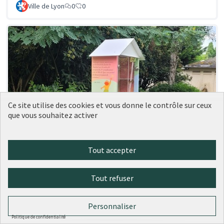
Ville de Lyon
0
0
Ce site utilise des cookies et vous donne le contrôle sur ceux
que vous souhaitez activer
Tout accepter
151 - Une boîte à livres place du
Réalisé
Château
Tout refuser
Ville de Lyon
0
0
Personnaliser
Politique de confidentialité