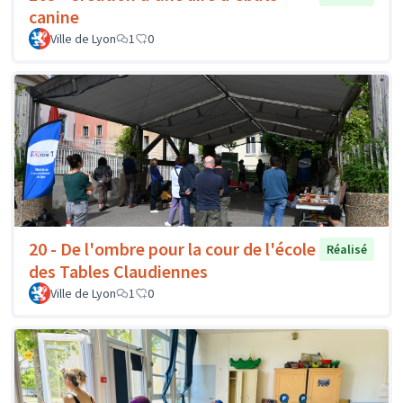
canine
Ville de Lyon
1
0
20 - De l'ombre pour la cour de l'école
Réalisé
des Tables Claudiennes
Ville de Lyon
1
0