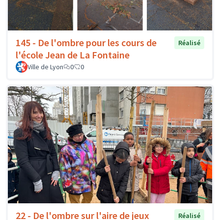
145 - De l'ombre pour les cours de
Réalisé
l'école Jean de La Fontaine
Ville de Lyon
0
0
22 - De l'ombre sur l'aire de jeux
Réalisé