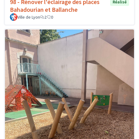
98 - Rénover l'éclairage des places
Réalisé
Bahadourian et Ballanche
Ville de Lyon
2
0