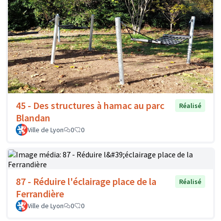
45 - Des structures à hamac au parc
Réalisé
Blandan
Ville de Lyon
0
0
87 - Réduire l'éclairage place de la
Réalisé
Ferrandière
Ville de Lyon
0
0