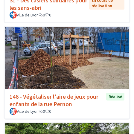
31 - Des casiers solidaires pour
En cours de
réalisation
les sans-abri
Ville de Lyon
0
0
146 - Végétaliser l'aire de jeux pour
Réalisé
enfants de la rue Pernon
Ville de Lyon
0
0