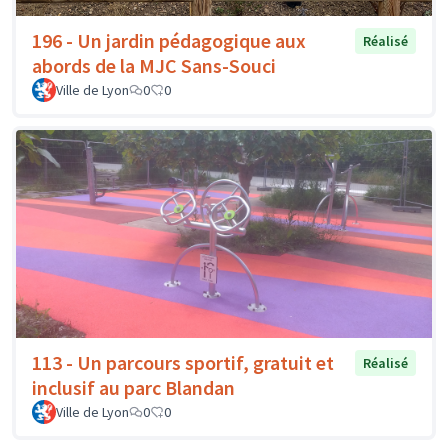
196 - Un jardin pédagogique aux
Réalisé
abords de la MJC Sans-Souci
Ville de Lyon
0
0
113 - Un parcours sportif, gratuit et
Réalisé
inclusif au parc Blandan
Ville de Lyon
0
0