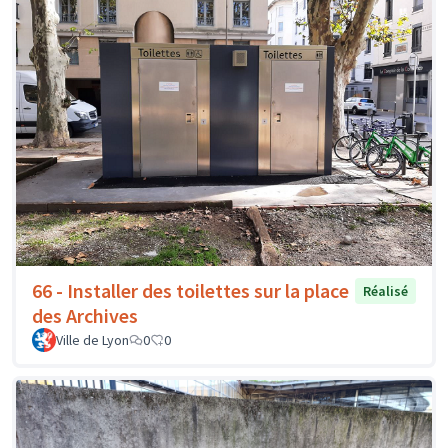
66 - Installer des toilettes sur la place
Réalisé
des Archives
Ville de Lyon
0
0