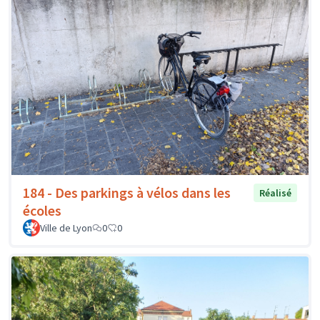
184 - Des parkings à vélos dans les
Réalisé
écoles
Ville de Lyon
0
0