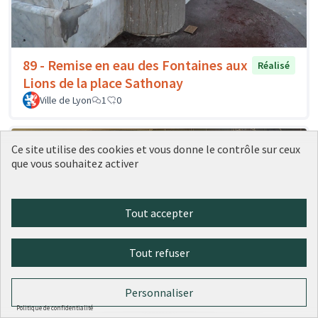
89 - Remise en eau des Fontaines aux
Réalisé
Lions de la place Sathonay
Ville de Lyon
1
0
Ce site utilise des cookies et vous donne le contrôle sur ceux
que vous souhaitez activer
Tout accepter
Tout refuser
107 - Un éclairage à détection de
Personnaliser
Réalisé
présence boulevard de Balmont
Politique de confidentialité