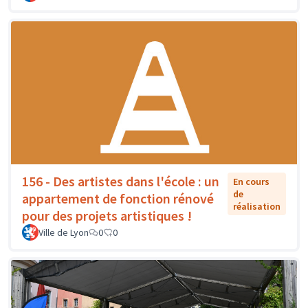
156 - Des artistes dans l'école : un
En cours
de
appartement de fonction rénové
réalisation
pour des projets artistiques !
Ville de Lyon
0
0