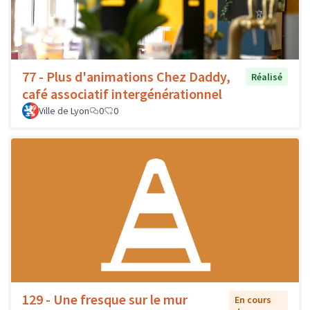
77 - Plus d'animations Chez Daddy,
Réalisé
café associatif intergénérationnel
Ville de Lyon
0
0
129 - Une fresque sur le mur
En cours