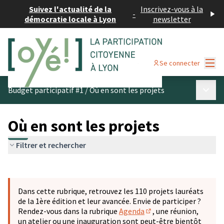
Suivez l'actualité de la
Inscrivez-vous à la
-
démocratie locale à Lyon
newsletter
Menu
Se connecter
Menu p
Budget participatif #1
/
Où en sont les projets
Où en sont les projets
Filtrer et rechercher
Passer la carte
Leaflet
|
©
OpenStreetMap
contributors
L'élément suivant est une carte qui présente les éléments 
+
Dans cette rubrique, retrouvez les 110 projets lauréats
−
de la 1ère édition et leur avancée. Envie de participer ?
Rendez-vous dans la rubrique
Agenda
, une réunion,
(S'ouvre dans un nouve
un atelier ou une inauguration sont peut-être bientôt