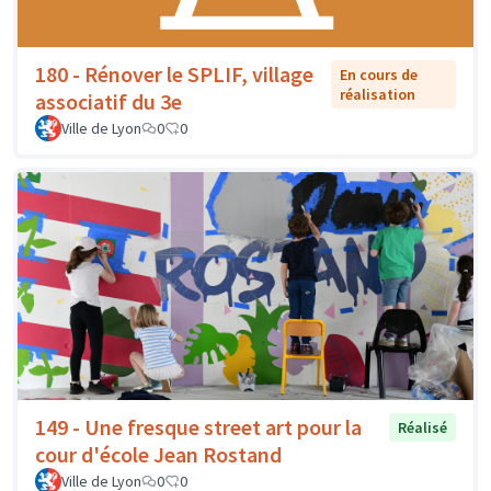
180 - Rénover le SPLIF, village
En cours de
réalisation
associatif du 3e
Ville de Lyon
0
0
149 - Une fresque street art pour la
Réalisé
cour d'école Jean Rostand
Ville de Lyon
0
0