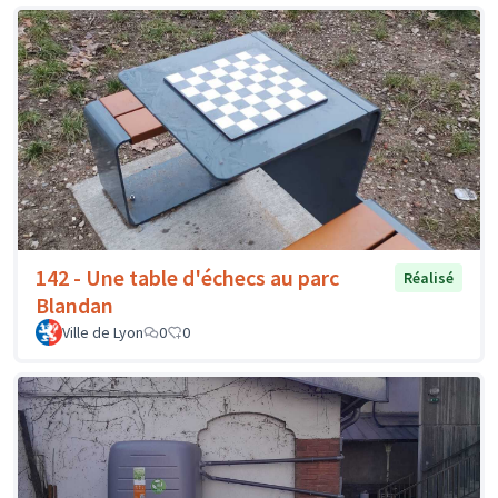
142 - Une table d'échecs au parc
Réalisé
Blandan
Ville de Lyon
0
0