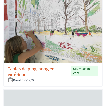
Tables de ping-pong en
Soumise au
vote
extérieur
David D
2
0