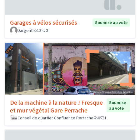
Garages à vélos sécurisés
Soumise au vote
Dargent
12
0
De la machine à la nature ! Fresque
Soumise
au vote
et mur végétal Gare Perrache
Conseil de quartier Confluence Perrache
0
1