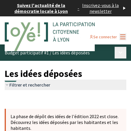
Suivez l'actualité de la
Inscrivez-vous à la
-
démocratie locale à Lyon
newsletter
Menu
Se connecter
Menu p
Budget participatif #1
/
Les idées déposées
Les idées déposées
Filtrer et rechercher
La phase de dépôt des idées de l'édition 2022 est close.
Découvrez les idées déposées par les habitantes et les
habitants.