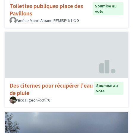
Toilettes publiques place des
Soumise au
vote
Pavillons
Amélie Marie Albane REMISE
1
0
Des citernes pour récupérer l'eau
Soumise au
vote
de pluie
Nico Pigeon
9
0