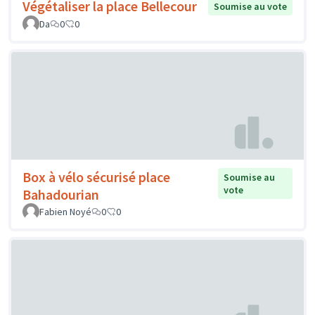
Végétaliser la place Bellecour
Soumise au vote
Da
0
0
Box à vélo sécurisé place
Soumise au
vote
Bahadourian
Fabien Noyé
0
0