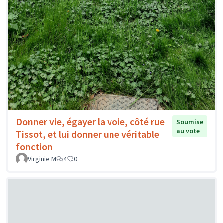
Donner vie, égayer la voie, côté rue
Soumise
au vote
Tissot, et lui donner une véritable
fonction
Virginie M
4
0