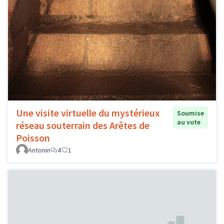
Une visite virtuelle du mystérieux
Soumise
au vote
réseau souterrain des Arêtes de
Poisson
Antonin
4
1