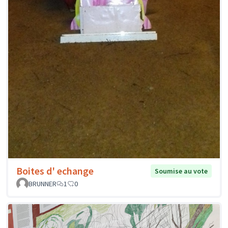
Boites d' echange
Soumise au vote
BRUNNER
1
0