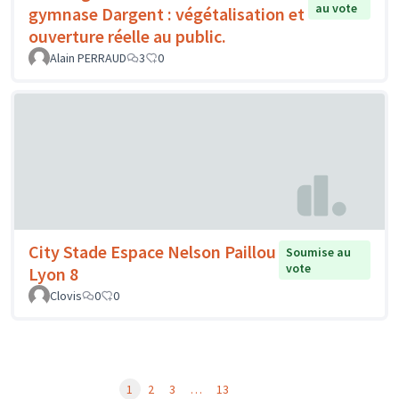
au vote
gymnase Dargent : végétalisation et
ouverture réelle au public.
Alain PERRAUD
3
0
City Stade Espace Nelson Paillou
Soumise au
vote
Lyon 8
Clovis
0
0
1
2
3
…
13