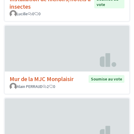
vote
insectes
Lucille
0
0
Mur de la MJC Monplaisir
Soumise au vote
Alain PERRAUD
2
0