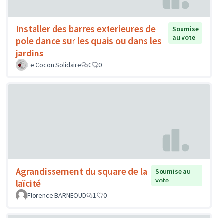
Installer des barres exterieures de
Soumise
au vote
pole dance sur les quais ou dans les
jardins
Le Cocon Solidaire
0
0
Agrandissement du square de la
Soumise au
vote
laïcité
Florence BARNEOUD
1
0