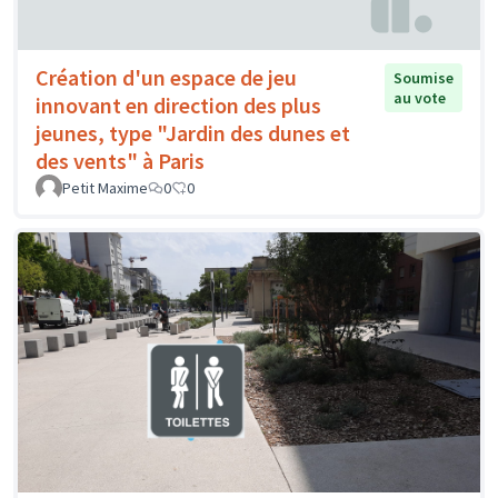
Création d'un espace de jeu
Soumise
au vote
innovant en direction des plus
jeunes, type "Jardin des dunes et
des vents" à Paris
Petit Maxime
0
0