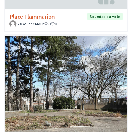
Place Flammarion
Soumise au vote
SiXRousseMoun
0
0