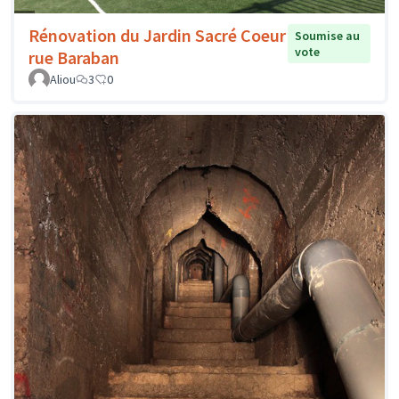
Rénovation du Jardin Sacré Coeur
Soumise au
vote
rue Baraban
Aliou
3
0