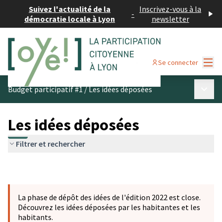
Suivez l'actualité de la
Inscrivez-vous à la
-
démocratie locale à Lyon
newsletter
Menu
Se connecter
Menu p
Budget participatif #1
/
Les idées déposées
Les idées déposées
Filtrer et rechercher
La phase de dépôt des idées de l'édition 2022 est close.
Découvrez les idées déposées par les habitantes et les
habitants.