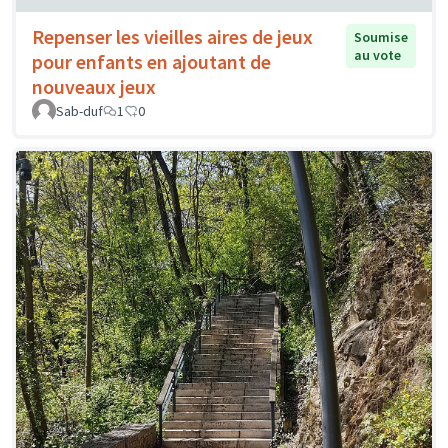
Repenser les vieilles aires de jeux
Soumise
au vote
pour enfants en ajoutant de
nouveaux jeux
Sab-duf
1
0