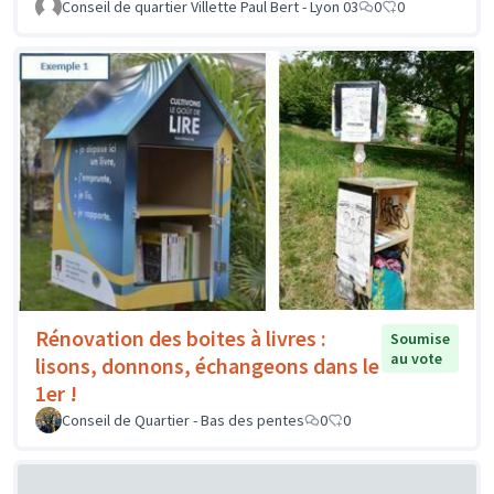
Conseil de quartier Villette Paul Bert - Lyon 03
0
0
Rénovation des boites à livres :
Soumise
au vote
lisons, donnons, échangeons dans le
1er !
Conseil de Quartier - Bas des pentes
0
0