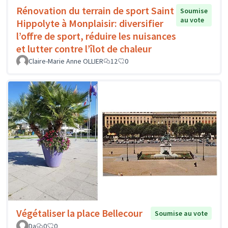
Rénovation du terrain de sport Saint
Soumise
au vote
Hippolyte à Monplaisir: diversifier
l’offre de sport, réduire les nuisances
et lutter contre l’îlot de chaleur
Claire-Marie Anne OLLIER
12
0
Végétaliser la place Bellecour
Soumise au vote
Da
0
0