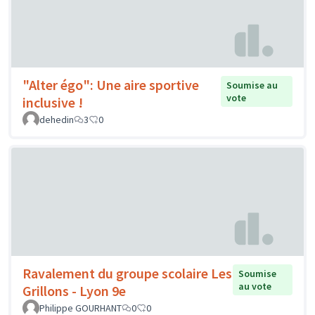
"Alter égo": Une aire sportive
Soumise au
vote
inclusive !
dehedin
3
0
Ravalement du groupe scolaire Les
Soumise
au vote
Grillons - Lyon 9e
Philippe GOURHANT
0
0