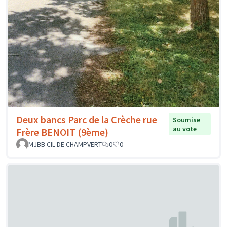
Deux bancs Parc de la Crèche rue
Soumise
au vote
Frère BENOIT (9ème)
MJBB CIL DE CHAMPVERT
0
0