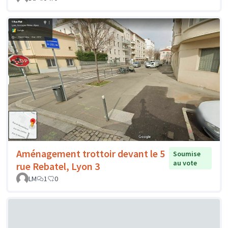
Aménagement trottoir devant le 5
Soumise
au vote
rue Rebatel, Lyon 3
LM
1
0