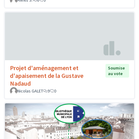
Alexis S.
6
0
Projet d'aménagement et
Soumise
au vote
d'apaisement de la Gustave
Nadaud
Nicolas GALET
9
0