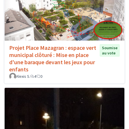
Projet Place Mazagran : espace vert
Soumise
au vote
municipal clôturé : Mise en place
d'une baraque devant les jeux pour
enfants
Alexis S.
4
0