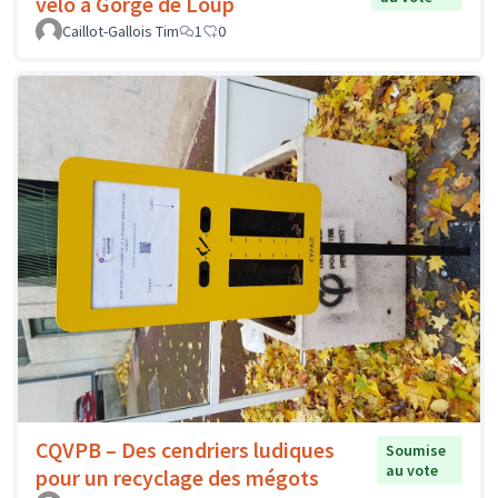
vélo à Gorge de Loup
Caillot-Gallois Tim
1
0
CQVPB – Des cendriers ludiques
Soumise
au vote
pour un recyclage des mégots