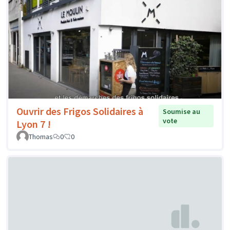
Ouvrir des Frigos Solidaires à
Soumise au
vote
Lyon 7 !
Thomas
0
0