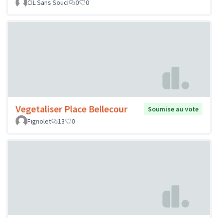
CIL Sans Souci
0
0
Vegetaliser Place Bellecour
Soumise au vote
Fignolet
13
0