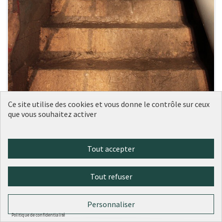
Ce site utilise des cookies et vous donne le contrôle sur ceux
que vous souhaitez activer
Une visite virtuelle du mystérieux
Tout accepter
Soumise
au vote
réseau souterrain des Arêtes de
Poisson
Tout refuser
Antonin
4
1
Personnaliser
Politique de confidentialité