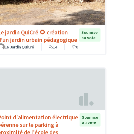
Le jardin QuiCré 🌻 création
Soumise
au vote
d’un jardin urbain pédagogique
Le Jardin QuiCré
14
0
Point d'alimentation électrique
Soumise
au vote
pérenne sur le parking à
proximité de l'école des