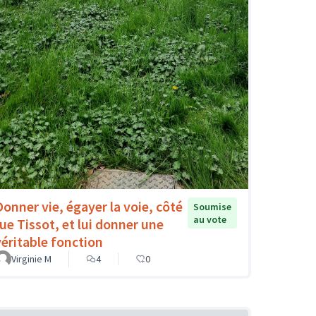
Donner vie, égayer la voie, côté
Soumise
au vote
rue Tissot, et lui donner une
véritable fonction
Virginie M
4
0