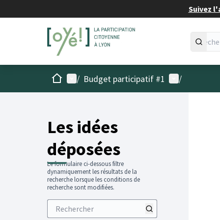
Suivez l'
Accueil
Menu principal
Menu utilisat
/
Budget participatif #1
/
Les idées
déposées
Le formulaire ci-dessous filtre
dynamiquement les résultats de la
recherche lorsque les conditions de
recherche sont modifiées.