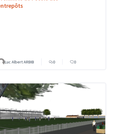
entrepôts
Luc Albert ARBIB
0
0