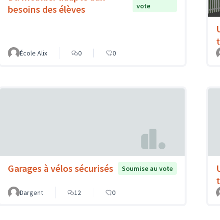
vote
besoins des élèves
École Alix
0
0
Garages à vélos sécurisés
Soumise au vote
t
Dargent
12
0