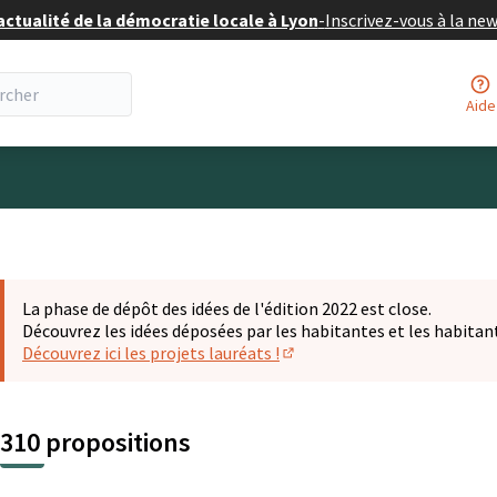
actualité de la démocratie locale à Lyon
-
Inscrivez-vous à la ne
Aide
eur
La phase de dépôt des idées de l'édition 2022 est close.
Découvrez les idées déposées par les habitantes et les habitan
Découvrez ici les projets lauréats !
(S'ouvre dans un nouvel ongl
310 propositions