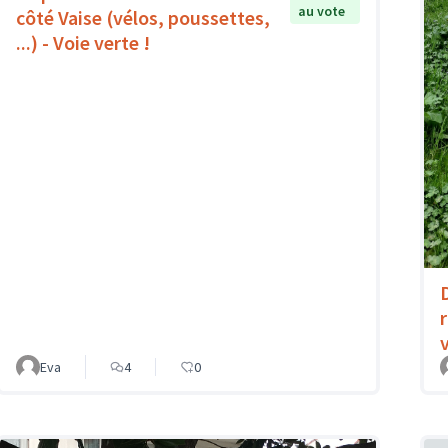
au vote
côté Vaise (vélos, poussettes,
...) - Voie verte !
Eva
4
0