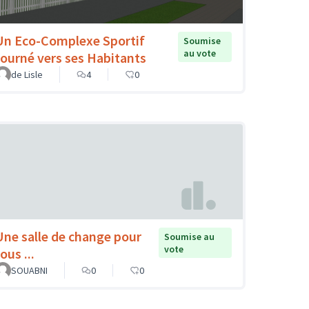
Un Eco-Complexe Sportif
Soumise
au vote
tourné vers ses Habitants
de Lisle
4
0
Une salle de change pour
Soumise au
vote
ous ...
SOUABNI
0
0