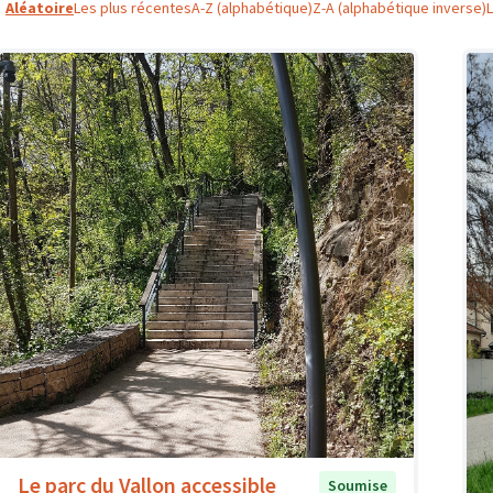
Aléatoire
Les plus récentes
A-Z (alphabétique)
Z-A (alphabétique inverse)
Le parc du Vallon accessible
Soumise