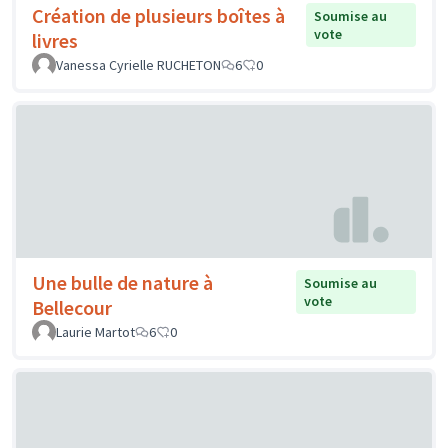
Création de plusieurs boîtes à
Soumise au
vote
livres
Vanessa Cyrielle RUCHETON
6
0
Une bulle de nature à
Soumise au
vote
Bellecour
Laurie Martot
6
0