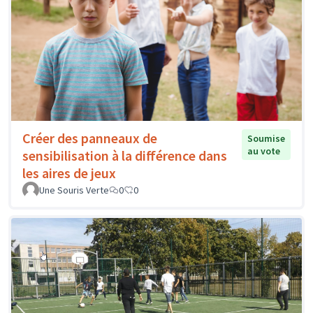
Créer des panneaux de
Soumise
au vote
sensibilisation à la différence dans
les aires de jeux
Une Souris Verte
0
0