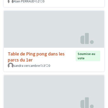
Alain PERRAUD
2
0
Table de Ping pong dans les
Soumise au
vote
parcs du 1er
sandra vercambre
3
0