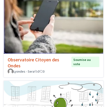
Observatoire Citoyen des
Soumise au
vote
Ondes
Lyondes - Sera
0
0