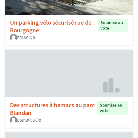
Un parking vélo sécurisé rue de
Soumise au
vote
Bourgogne
EC
0
0
Des structures à hamacs au parc
Soumise au
vote
Blandan
DomB
0
0