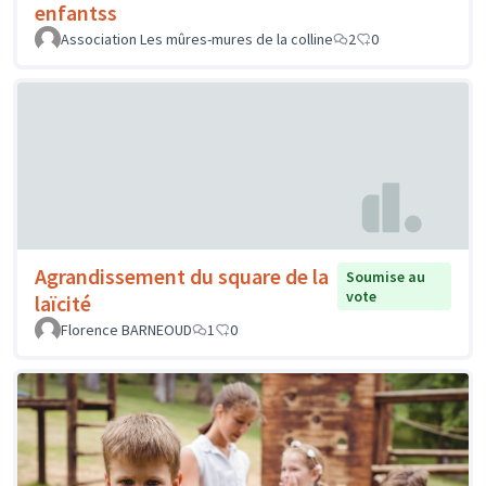
enfantss
Association Les mûres-mures de la colline
2
0
Agrandissement du square de la
Soumise au
vote
laïcité
Florence BARNEOUD
1
0