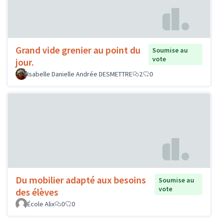
Grand vide grenier au point du
Soumise au
vote
jour.
Isabelle Danielle Andrée DESMETTRE
2
0
Du mobilier adapté aux besoins
Soumise au
vote
des élèves
École Alix
0
0