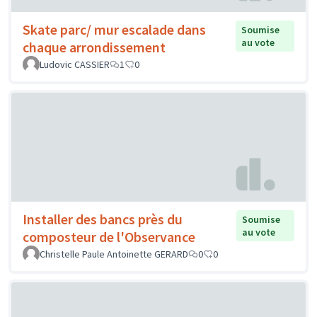
Skate parc/ mur escalade dans
Soumise
au vote
chaque arrondissement
Ludovic CASSIER
1
0
Installer des bancs près du
Soumise
au vote
composteur de l'Observance
Christelle Paule Antoinette GERARD
0
0