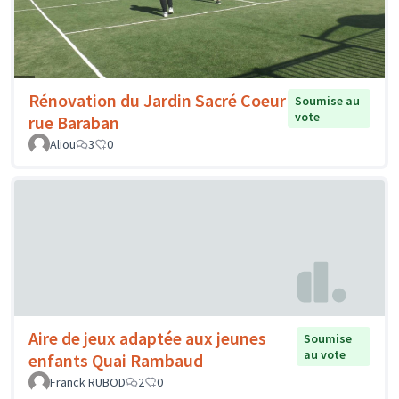
Rénovation du Jardin Sacré Coeur
Soumise au
vote
rue Baraban
Aliou
3
0
Aire de jeux adaptée aux jeunes
Soumise
au vote
enfants Quai Rambaud
Franck RUBOD
2
0