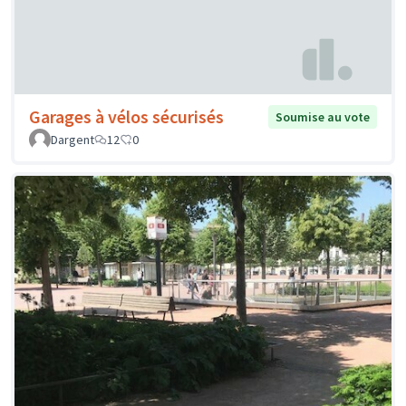
Garages à vélos sécurisés
Soumise au vote
Dargent
12
0