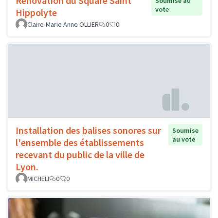
Renovation du Square Saint
Soumise au
vote
Hippolyte
Claire-Marie Anne OLLIER
0
0
Installation des balises sonores sur
Soumise
au vote
l'ensemble des établissements
recevant du public de la ville de
Lyon.
MICHELI
0
0