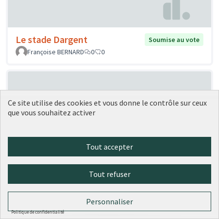
Le stade Dargent
Soumise au vote
Françoise BERNARD
0
0
Ce site utilise des cookies et vous donne le contrôle sur ceux
que vous souhaitez activer
Tout accepter
Café Culturel
Soumise au
vote
Intergénérationnel
Tout refuser
JR
3
0
Personnaliser
Politique de confidentialité