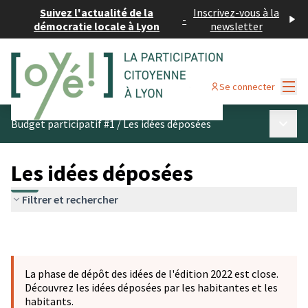
Suivez l'actualité de la
Inscrivez-vous à la
-
démocratie locale à Lyon
newsletter
Menu
Se connecter
Menu p
Budget participatif #1
/
Les idées déposées
Les idées déposées
Filtrer et rechercher
La phase de dépôt des idées de l'édition 2022 est close.
Découvrez les idées déposées par les habitantes et les
habitants.