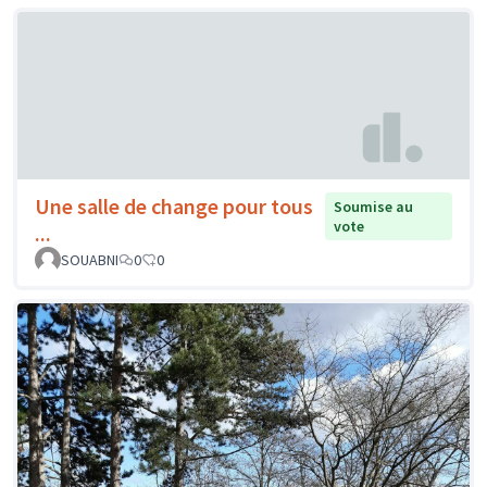
Une salle de change pour tous
Soumise au
vote
...
SOUABNI
0
0