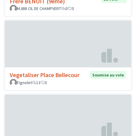
Frère BENOIT (9ème)
MJBB CIL DE CHAMPVERT
0
0
Vegetaliser Place Bellecour
Soumise au vote
Fignolet
13
0