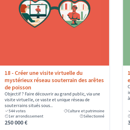
18 - Créer une visite virtuelle du
mystérieux réseau souterrain des arêtes
de poisson
O
i
Objectif ? Faire découvrir au grand public, via une
à
visite virtuelle, ce vaste et unique réseau de
souterrains situés sous...
544
votes
Culture et patrimoine
1er arrondissement
Sélectionné
250 000 €