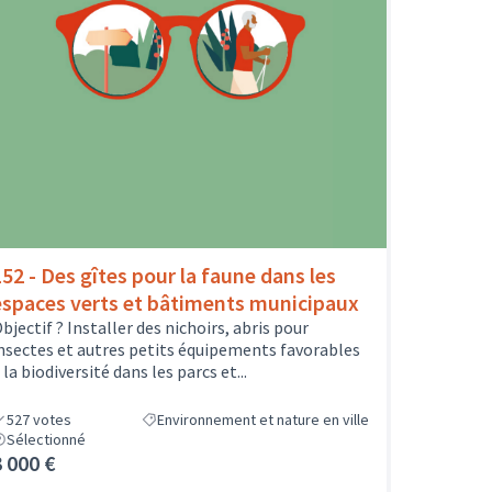
152 - Des gîtes pour la faune dans les
espaces verts et bâtiments municipaux
bjectif ? Installer des nichoirs, abris pour
nsectes et autres petits équipements favorables
 la biodiversité dans les parcs et...
527
votes
Environnement et nature en ville
Sélectionné
3 000 €