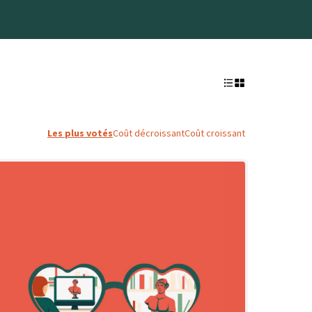
Les plus votés
Coût décroissant
Coût croissant