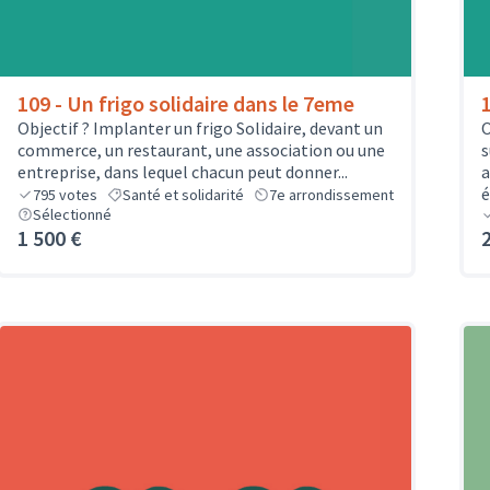
109 - Un frigo solidaire dans le 7eme
Objectif ? Implanter un frigo Solidaire, devant un
O
commerce, un restaurant, une association ou une
s
entreprise, dans lequel chacun peut donner...
a
é
795
votes
Santé et solidarité
7e arrondissement
Sélectionné
1 500 €