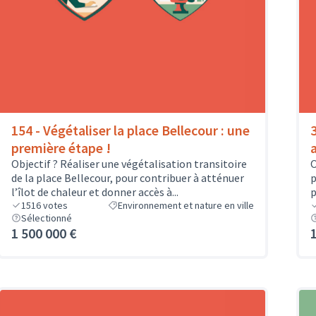
154 - Végétaliser la place Bellecour : une
première étape !
Objectif ? Réaliser une végétalisation transitoire
O
de la place Bellecour, pour contribuer à atténuer
p
l’îlot de chaleur et donner accès à...
p
1516
votes
Environnement et nature en ville
Sélectionné
1 500 000 €