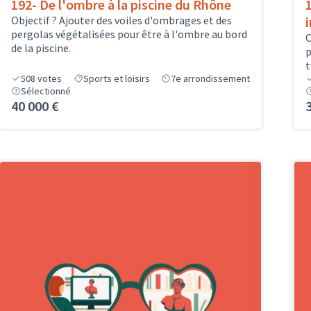
192- De l'ombre à la piscine du Rhône
Objectif ? Ajouter des voiles d'ombrages et des
pergolas végétalisées pour être à l'ombre au bord
O
de la piscine.
p
t
508
votes
Sports et loisirs
7e arrondissement
Sélectionné
40 000 €