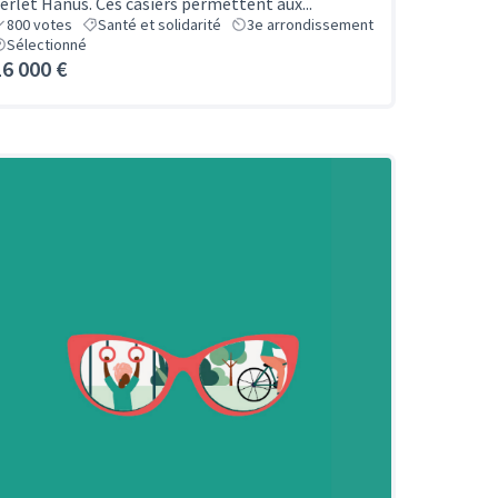
erlet Hanus. Ces casiers permettent aux...
800
votes
Santé et solidarité
3e arrondissement
Sélectionné
16 000 €