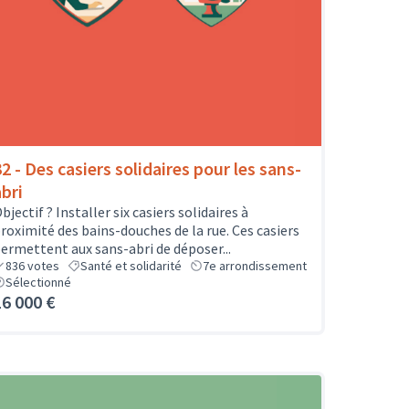
32 - Des casiers solidaires pour les sans-
abri
bjectif ? Installer six casiers solidaires à
roximité des bains-douches de la rue. Ces casiers
ermettent aux sans-abri de déposer...
836
votes
Santé et solidarité
7e arrondissement
Sélectionné
16 000 €