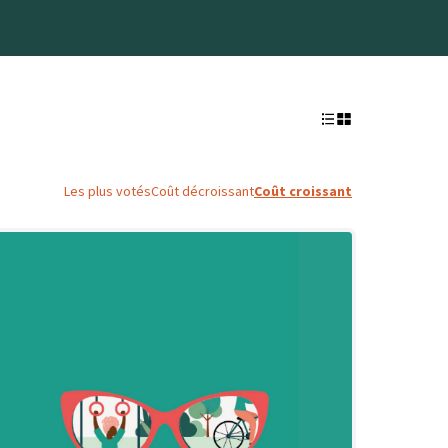
Les plus votés
Coût décroissant
Coût croissant