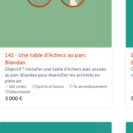
142 - Une table d'échecs au parc
Blandan
Objectif ? Installer une table d'échecs avec assises
O
au parc Blandan pour diversifier les activités en
s
plein air.
262
votes
Sports et loisirs
7e arrondissement
Sélectionné
3 000 €