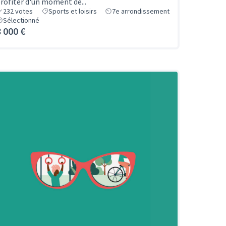
rofiter d'un moment de...
232
votes
Sports et loisirs
7e arrondissement
Sélectionné
8 000 €