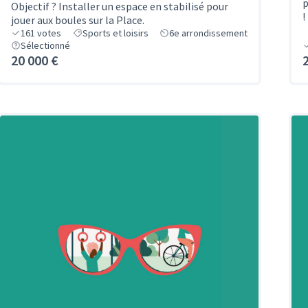
p
Objectif ? Installer un espace en stabilisé pour
!
jouer aux boules sur la Place.
161
votes
Sports et loisirs
6e arrondissement
Sélectionné
20 000 €