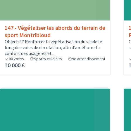
147 - Végétaliser les abords du terrain de
sport Montribloud
Objectif ? Renforcer la végétalisation du stade le
O
long des voies de circulation, afin d'améliorer le
s
confort des usagères et...
90
votes
Sports et loisirs
9e arrondissement
10 000 €