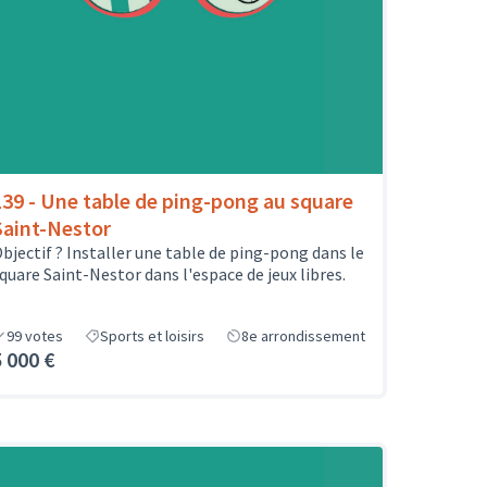
139 - Une table de ping-pong au square
Saint-Nestor
bjectif ? Installer une table de ping-pong dans le
quare Saint-Nestor dans l'espace de jeux libres.
99
votes
Sports et loisirs
8e arrondissement
5 000 €