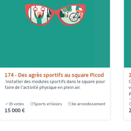
174 - Des agrès sportifs au square Picod
Installer des modules sportifs dans le square pour
O
faire de l'activité physique en plein air.
v
p
35
votes
Sports et loisirs
8e arrondissement
15 000 €