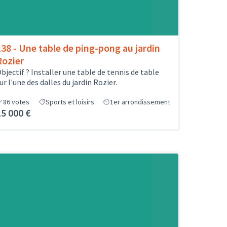
138 - Une table de ping-pong au jardin
Rozier
bjectif ? Installer une table de tennis de table
ur l'une des dalles du jardin Rozier.
86
votes
Sports et loisirs
1er arrondissement
15 000 €