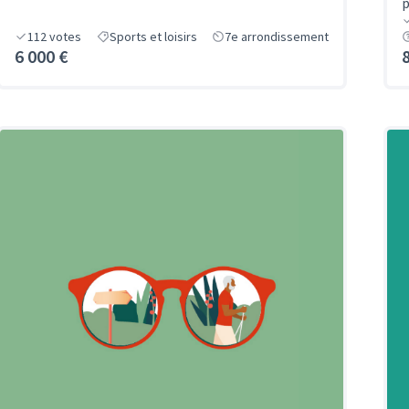
p
112
votes
Sports et loisirs
7e arrondissement
6 000 €