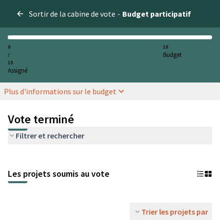
Sortir de la cabine de vote
-
Budget participatif
0
10
Budget
/
10
Assigné
Plus d'informations sur le budget
Vote terminé
Filtrer et rechercher
Les projets soumis au vote
Trier les projets par