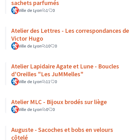
sachets parfumés
Ville de Lyon
1
0
Atelier des Lettres - Les correspondances de
Victor Hugo
Ville de Lyon
10
0
Atelier Lapidaire Agate et Lune - Boucles
d'Oreilles "Les JuMMelles"
Ville de Lyon
11
0
Atelier MLC - Bijoux brodés sur liège
Ville de Lyon
0
0
Auguste - Sacoches et bobs en velours
côtelé