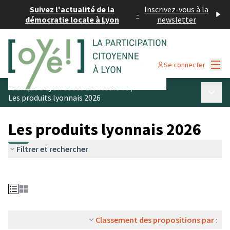
Suivez l'actualité de la
Inscrivez-vous à la
-
démocratie locale à Lyon
newsletter
Menu
Se connecter
Fabriqué à Lyon et ses alentours #3
/
Menu p
Les produits lyonnais 2026
Les produits lyonnais 2026
Filtrer et rechercher
Classement des propositions par :