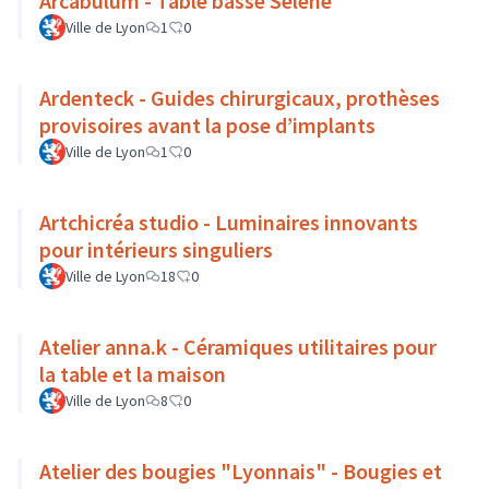
Arcabulum - Table basse Séléné
Ville de Lyon
1
0
Ardenteck - Guides chirurgicaux, prothèses
provisoires avant la pose d’implants
Ville de Lyon
1
0
Artchicréa studio - Luminaires innovants
pour intérieurs singuliers
Ville de Lyon
18
0
Atelier anna.k - Céramiques utilitaires pour
la table et la maison
Ville de Lyon
8
0
Atelier des bougies "Lyonnais" - Bougies et