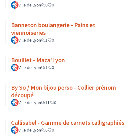
Ville de Lyon
0
0
Banneton boulangerie - Pains et
viennoiseries
Ville de Lyon
1
0
Bouillet - Maca'Lyon
Ville de Lyon
1
0
By So / Mon bijou perso - Collier prénom
découpé
Ville de Lyon
11
0
Callisabel - Gamme de carnets calligraphiés
Ville de Lyon
6
0