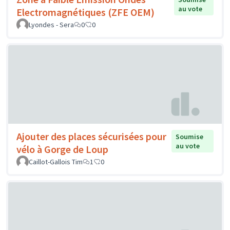
au vote
Electromagnétiques (ZFE OEM)
Lyondes - Sera
0
0
Ajouter des places sécurisées pour
Soumise
au vote
vélo à Gorge de Loup
Caillot-Gallois Tim
1
0