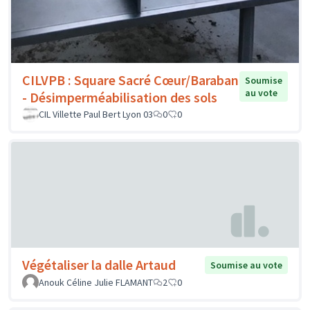
CILVPB : Square Sacré Cœur/Baraban
Soumise
au vote
- Désimperméabilisation des sols
CIL Villette Paul Bert Lyon 03
0
0
Végétaliser la dalle Artaud
Soumise au vote
Anouk Céline Julie FLAMANT
2
0