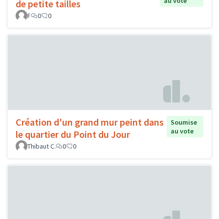
au vote
de petite tailles
F
0
0
Création d'un grand mur peint dans
Soumise
au vote
le quartier du Point du Jour
Thibaut C.
0
0