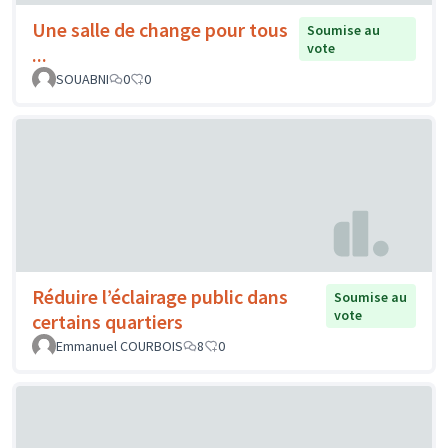
Une salle de change pour tous
Soumise au
vote
...
SOUABNI
0
0
Réduire l’éclairage public dans
Soumise au
vote
certains quartiers
Emmanuel COURBOIS
8
0