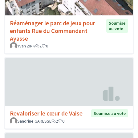
Réaménager le parc de jeux pour
Soumise
au vote
enfants Rue du Commandant
Ayasse
Yvan ZINK
2
0
Revaloriser le cœur de Vaise
Soumise au vote
Sandrine GARESSE
2
0