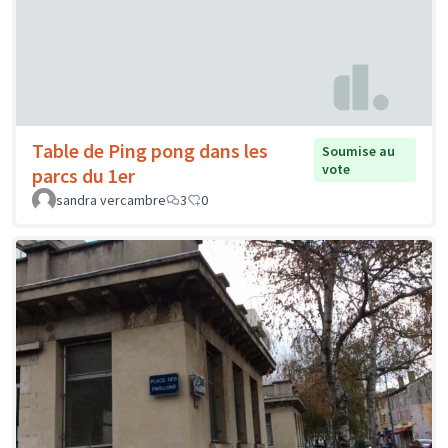
Table de Ping pong dans les
Soumise au
vote
parcs du 1er
sandra vercambre
3
0