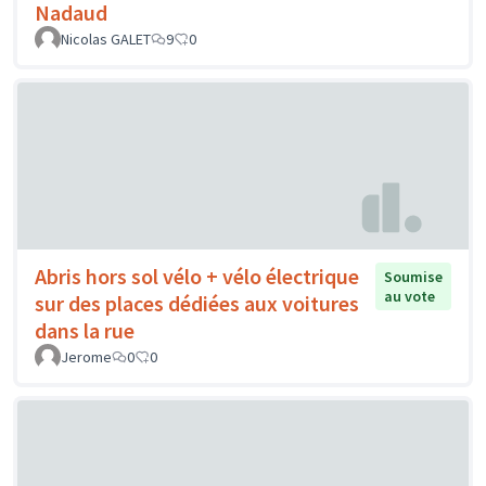
Nadaud
Nicolas GALET
9
0
Abris hors sol vélo + vélo électrique
Soumise
au vote
sur des places dédiées aux voitures
dans la rue
Jerome
0
0