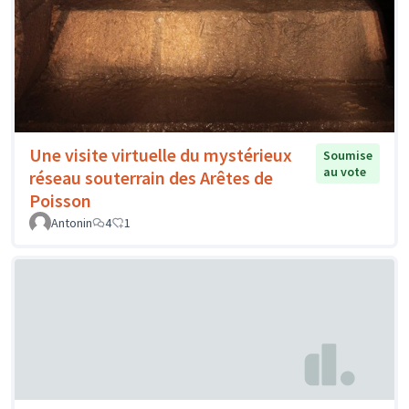
Une visite virtuelle du mystérieux
Soumise
au vote
réseau souterrain des Arêtes de
Poisson
Antonin
4
1