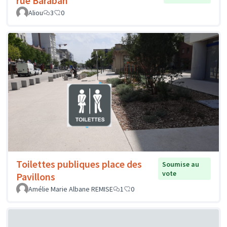
rue Baraban
Aliou
3
0
Toilettes publiques place des
Soumise au
vote
Pavillons
Amélie Marie Albane REMISE
1
0