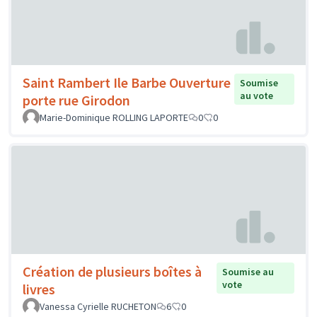
Saint Rambert Ile Barbe Ouverture
Soumise
au vote
porte rue Girodon
Marie-Dominique ROLLING LAPORTE
0
0
Création de plusieurs boîtes à
Soumise au
vote
livres
Vanessa Cyrielle RUCHETON
6
0