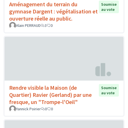
Aménagement du terrain du
Soumise
au vote
gymnase Dargent : végétalisation et
ouverture réelle au public.
Alain PERRAUD
3
0
Rendre visible la Maison (de
Soumise
au vote
Quartier) Ravier (Gerland) par une
fresque, un "Trompe-l'Oeil"
Yannick Poirier
0
0