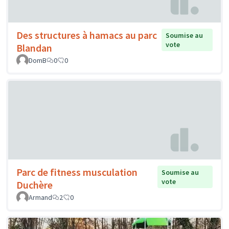
Des structures à hamacs au parc
Soumise au
vote
Blandan
DomB
0
0
Parc de fitness musculation
Soumise au
vote
Duchère
Armand
2
0