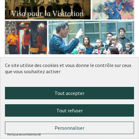
La Visitation : lieu de création et de
Soumise
Ce site utilise des cookies et vous donne le contrôle sur ceux
au vote
transmission, fédérateur et vivant
que vous souhaitez activer
VisapourlaVisitation
0
0
Tout accepter
Tout refuser
Personnaliser
Politique de confidentialité