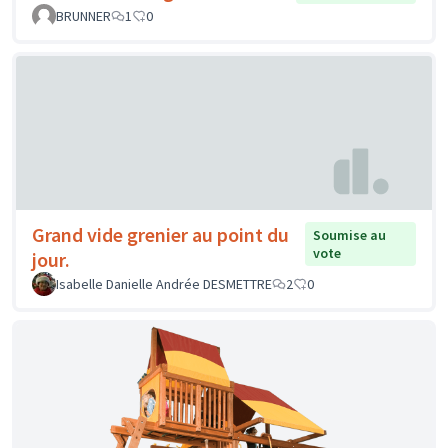
BRUNNER
1
0
Grand vide grenier au point du
Soumise au
vote
jour.
Isabelle Danielle Andrée DESMETTRE
2
0