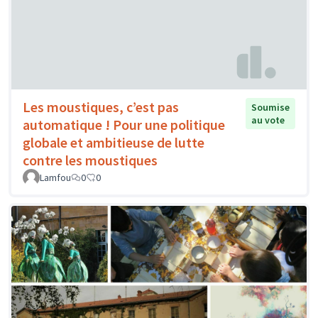
Les moustiques, c’est pas
Soumise
au vote
automatique ! Pour une politique
globale et ambitieuse de lutte
contre les moustiques
Lamfou
0
0