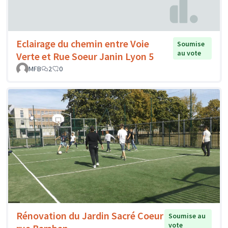
Eclairage du chemin entre Voie
Soumise
au vote
Verte et Rue Soeur Janin Lyon 5
MFB
2
0
Rénovation du Jardin Sacré Coeur
Soumise au
vote