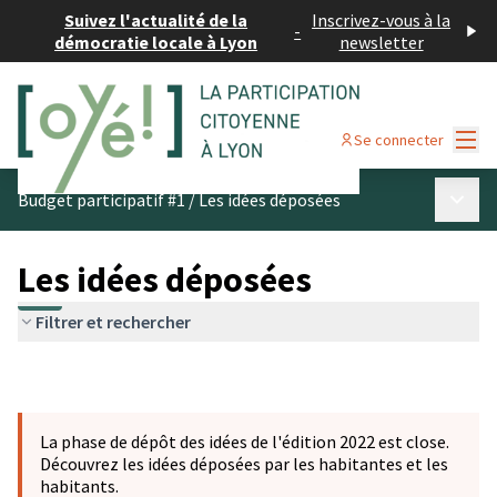
Suivez l'actualité de la
Inscrivez-vous à la
-
démocratie locale à Lyon
newsletter
Menu
Se connecter
Menu p
Budget participatif #1
/
Les idées déposées
Les idées déposées
Filtrer et rechercher
La phase de dépôt des idées de l'édition 2022 est close.
Découvrez les idées déposées par les habitantes et les
habitants.