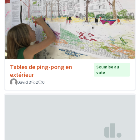
Tables de ping-pong en
Soumise au
vote
extérieur
David D
2
0