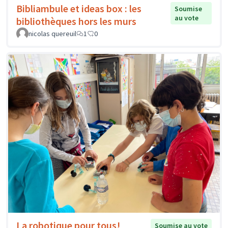
Bibliambule et ideas box : les
Soumise
au vote
bibliothèques hors les murs
nicolas quereuil
1
0
La robotique pour tous!
Soumise au vote