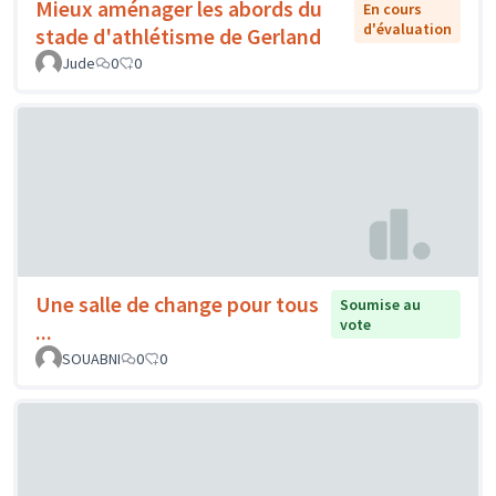
Mieux aménager les abords du
En cours
d'évaluation
stade d'athlétisme de Gerland
Jude
0
0
Une salle de change pour tous
Soumise au
vote
...
SOUABNI
0
0