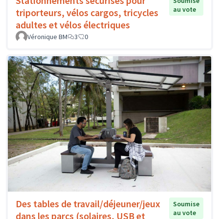
Stationnements sécurisés pour
Soumise
au vote
triporteurs, vélos cargos, tricycles
adultes et vélos électriques
Véronique BM
3
0
Des tables de travail/déjeuner/jeux
Soumise
au vote
dans les parcs (solaires, USB et