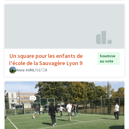
Un square pour les enfants de
Soumise
au vote
l'école de la Sauvagère Lyon 9
Anne AVRIL
1
0