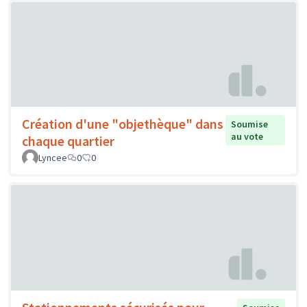
Création d'une "objethèque" dans
Soumise
au vote
chaque quartier
Lyncee
0
0