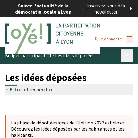
Suivez l'actualité de la
Inscrivez-vous à la
-
démocratie locale à Lyon
newsletter
Menu
Se connecter
Menu p
Budget participatif #1
/
Les idées déposées
Les idées déposées
Filtrer et rechercher
La phase de dépôt des idées de l'édition 2022 est close.
Découvrez les idées déposées par les habitantes et les
habitants.