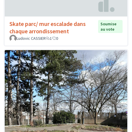
Skate parc/ mur escalade dans
Soumise
au vote
chaque arrondissement
Ludovic CASSIER
1
0