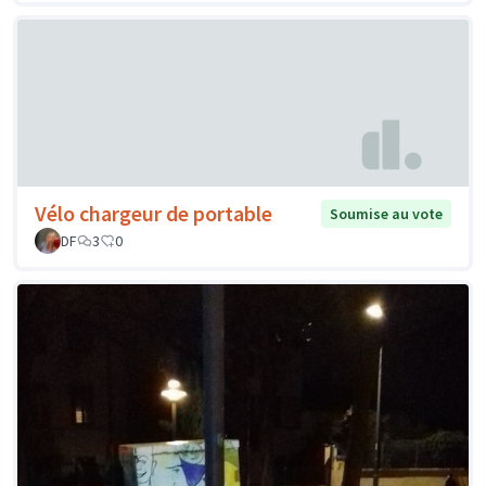
Vélo chargeur de portable
Soumise au vote
DF
3
0