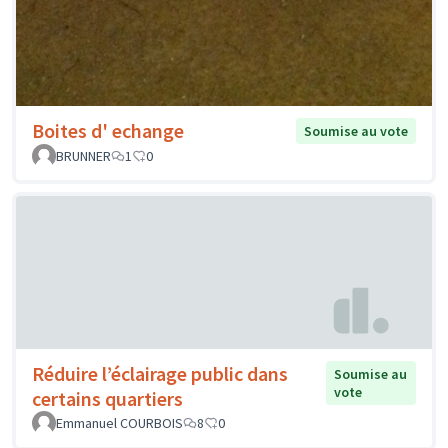
Boites d' echange
Soumise au vote
BRUNNER
1
0
Réduire l’éclairage public dans
Soumise au
vote
certains quartiers
Emmanuel COURBOIS
8
0