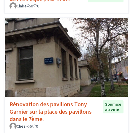
Claire
0
0
Rénovation des pavillons Tony
Soumise
au vote
Garnier sur la place des pavillons
dans le 7ème.
Chez
6
0