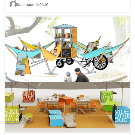
Nussbaum
1
0