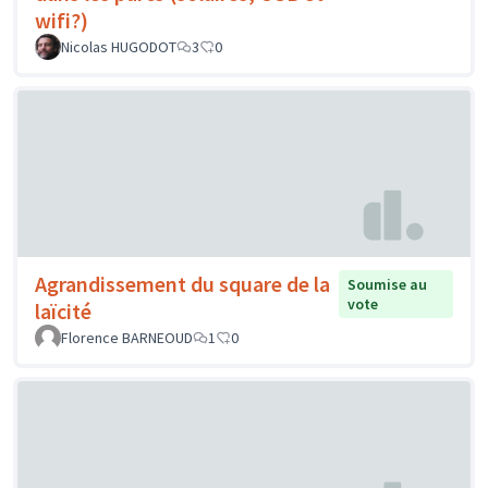
wifi?)
Nicolas HUGODOT
3
0
Agrandissement du square de la
Soumise au
vote
laïcité
Florence BARNEOUD
1
0