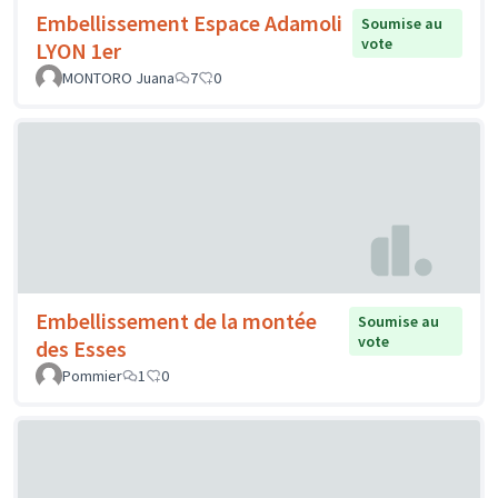
Embellissement Espace Adamoli
Soumise au
vote
LYON 1er
MONTORO Juana
7
0
Embellissement de la montée
Soumise au
vote
des Esses
Pommier
1
0