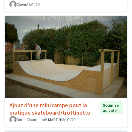
Clovis
0
0
Ajout d'une mini rampe pout la
Soumise
au vote
pratique skateboard/trottinette
Boris Claude Joël MARTIN
10
0