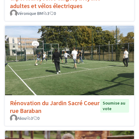
adultes et vélos électriques
Véronique BM
3
0
Rénovation du Jardin Sacré Coeur
Soumise au
vote
rue Baraban
Aliou
3
0