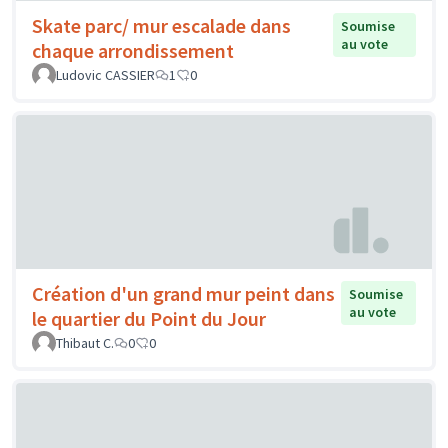
Skate parc/ mur escalade dans
Soumise
au vote
chaque arrondissement
Ludovic CASSIER
1
0
Création d'un grand mur peint dans
Soumise
au vote
le quartier du Point du Jour
Thibaut C.
0
0