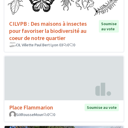
CILVPB : Des maisons à insectes
Soumise
au vote
pour favoriser la biodiversité au
coeur de notre quartier
CIL Villette Paul Bert Lyon 03
0
0
Place Flammarion
Soumise au vote
SiXRousseMoun
0
0