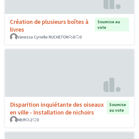
Création de plusieurs boîtes à
Soumise au
vote
livres
Vanessa Cyrielle RUCHETON
6
0
Disparition inquiétante des oiseaux
Soumise
au vote
en ville - Installation de nichoirs
Mbft
2
0