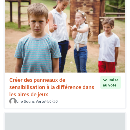
Créer des panneaux de
Soumise
au vote
sensibilisation à la différence dans
les aires de jeux
Une Souris Verte
0
0