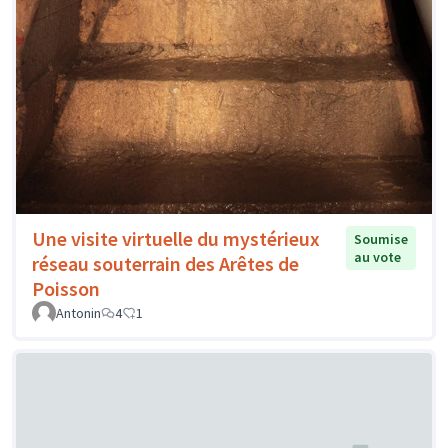
Une visite virtuelle du mystérieux
Soumise
au vote
réseau souterrain des Arêtes de
Poisson
Antonin
4
1