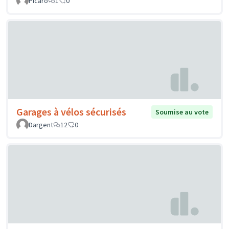
Picaro
1
0
Garages à vélos sécurisés
Soumise au vote
Dargent
12
0