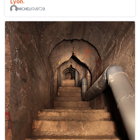
Lyon.
MICHELI
0
0