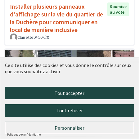
Installer plusieurs panneaux
Soumise
au vote
d'affichage sur la vie du quartier de
la Duchère pour communiquer en
local de manière inclusive
ClairetteD
0
0
Ce site utilise des cookies et vous donne le contrôle sur ceux
que vous souhaitez activer
Tout accepter
Tout refuser
Personnaliser
Politique de confidentialité