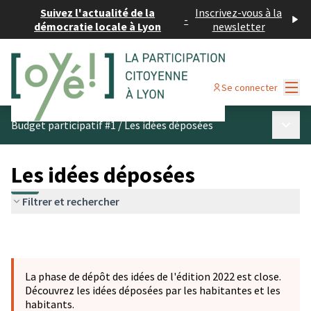
Suivez l'actualité de la
Inscrivez-vous à la
-
démocratie locale à Lyon
newsletter
Menu
Se connecter
Menu p
Budget participatif #1
/
Les idées déposées
Les idées déposées
Filtrer et rechercher
La phase de dépôt des idées de l'édition 2022 est close.
Découvrez les idées déposées par les habitantes et les
habitants.