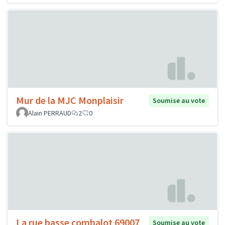
Mur de la MJC Monplaisir
Soumise au vote
Alain PERRAUD
2
0
La rue basse combalot 69007
Soumise au vote