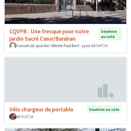
CQVPB : Une fresque pour notre
Soumise
au vote
jardin Sacré Cœur/Baraban
Conseil de quartier Villette Paul Bert - Lyon 03
0
0
Vélo chargeur de portable
Soumise au vote
DF
3
0