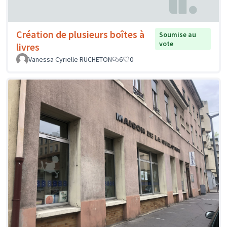
Création de plusieurs boîtes à
Soumise au
vote
livres
Vanessa Cyrielle RUCHETON
6
0