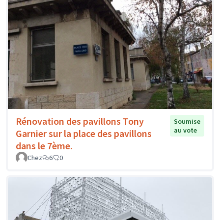
Rénovation des pavillons Tony
Soumise
au vote
Garnier sur la place des pavillons
dans le 7ème.
Chez
6
0