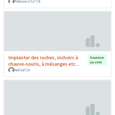
Pelosse L
1
0
Implanter des ruches, nichoirs à
Soumise
au vote
chauve-souris, à mésanges etc...
Yel
0
0