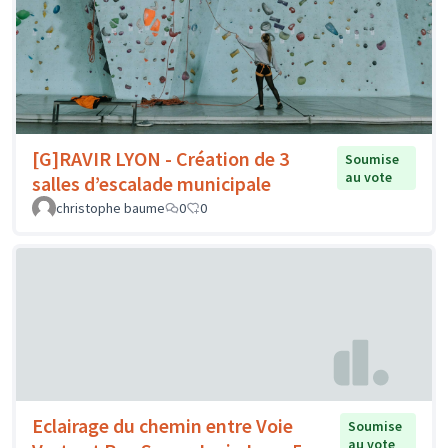
[G]RAVIR LYON - Création de 3
Soumise
au vote
salles d’escalade municipale
christophe baume
0
0
Eclairage du chemin entre Voie
Soumise
au vote