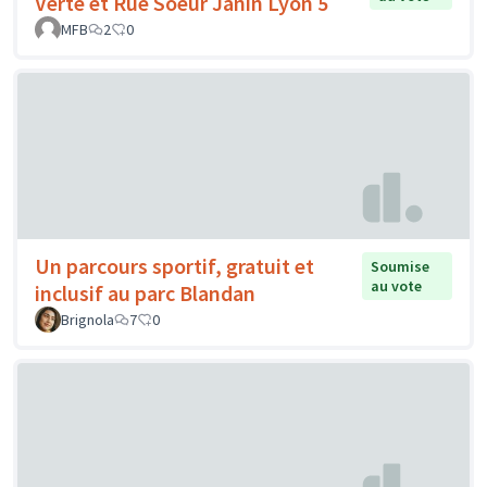
Verte et Rue Soeur Janin Lyon 5
MFB
2
0
Un parcours sportif, gratuit et
Soumise
au vote
inclusif au parc Blandan
Brignola
7
0