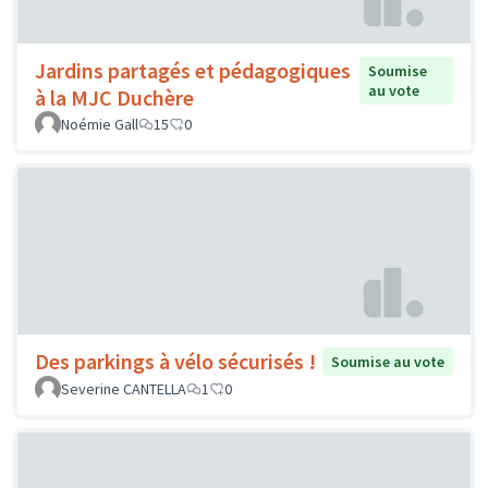
Jardins partagés et pédagogiques
Soumise
au vote
à la MJC Duchère
Noémie Gall
15
0
Des parkings à vélo sécurisés !
Soumise au vote
Severine CANTELLA
1
0