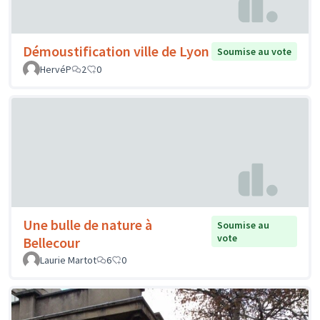
Démoustification ville de Lyon
Soumise au vote
HervéP
2
0
Une bulle de nature à
Soumise au
vote
Bellecour
Laurie Martot
6
0