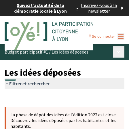
Suivez l'actualité de la
Inscrivez-vous à la
-
démocratie locale à Lyon
newsletter
Menu
Se connecter
Menu p
Budget participatif #1
/
Les idées déposées
Les idées déposées
Filtrer et rechercher
La phase de dépôt des idées de l'édition 2022 est close.
Découvrez les idées déposées par les habitantes et les
habitants.