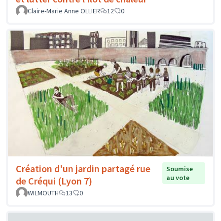
Claire-Marie Anne OLLIER
12
0
Création d'un jardin partagé rue
Soumise
au vote
de Créqui (Lyon 7)
WILMOUTH
13
0