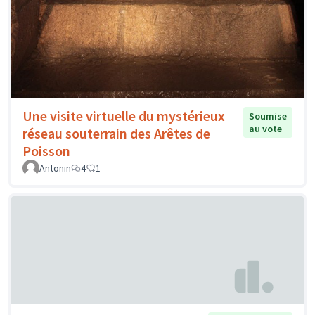
Une visite virtuelle du mystérieux
Soumise
au vote
réseau souterrain des Arêtes de
Poisson
Antonin
4
1