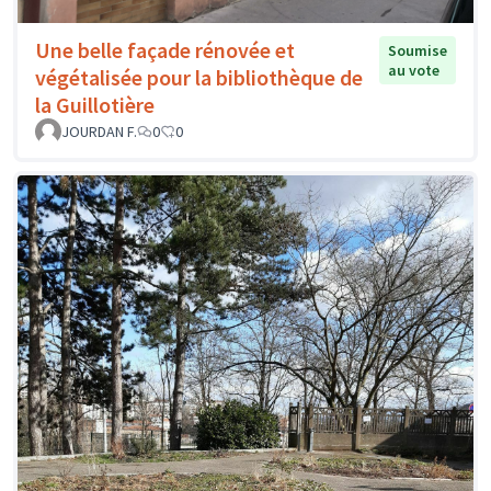
Une belle façade rénovée et
Soumise
au vote
végétalisée pour la bibliothèque de
la Guillotière
JOURDAN F.
0
0