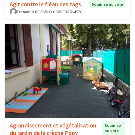
Agir contre le fléau des tags
Soumise au vote
Fernando DE PABLO CABRERA
4
0
Agrandissement et végétalisation
Soumise
au vote
du jardin de la crèche Popy