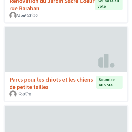
Rénovation du Jardin Sacré Coeur
Soumise au
vote
rue Baraban
Aliou
3
0
Parcs pour les chiots et les chiens
Soumise
au vote
de petite tailles
F
0
0