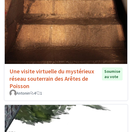
Une visite virtuelle du mystérieux
Soumise
au vote
réseau souterrain des Arêtes de
Poisson
Antonin
4
1