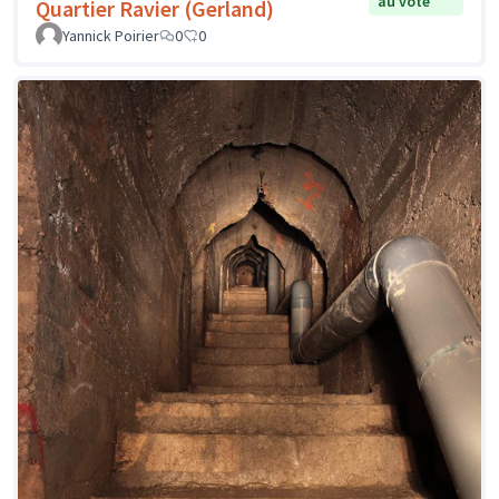
au vote
Quartier Ravier (Gerland)
Yannick Poirier
0
0