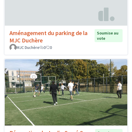
Aménagement du parking de la
Soumise au
vote
MJC Duchère
MJC Duchère
0
0