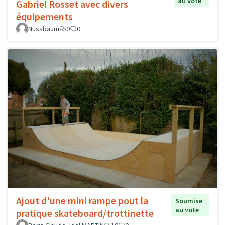
au vote
Gabriel Rosset avec divers
équipements
Nussbaum
0
0
Ajout d'une mini rampe pout la
Soumise
au vote
pratique skateboard/trottinette