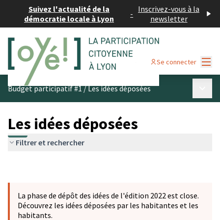
Suivez l'actualité de la
Inscrivez-vous à la
-
démocratie locale à Lyon
newsletter
Menu
Se connecter
Menu p
Budget participatif #1
/
Les idées déposées
Les idées déposées
Filtrer et rechercher
La phase de dépôt des idées de l'édition 2022 est close.
Découvrez les idées déposées par les habitantes et les
habitants.