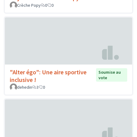
Crèche Popy
0
0
"Alter égo": Une aire sportive
Soumise au
vote
inclusive !
dehedin
3
0