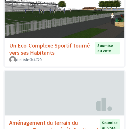
Un Eco-Complexe Sportif tourné
Soumise
au vote
vers ses Habitants
de Lisle
4
0
Aménagement du terrain du
Soumise
au vote