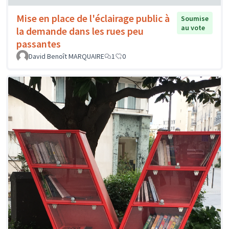
Mise en place de l'éclairage public à
Soumise
au vote
la demande dans les rues peu
passantes
David Benoît MARQUAIRE
1
0