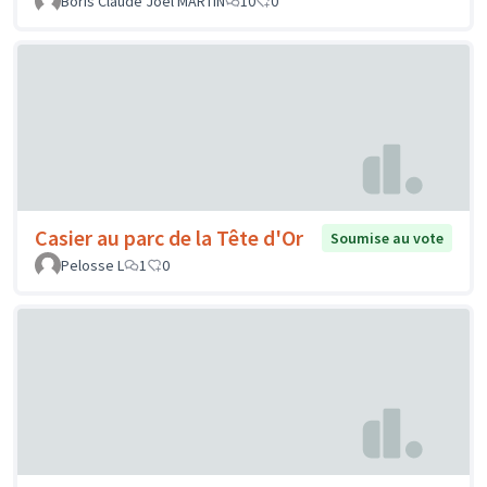
Boris Claude Joël MARTIN
10
0
Casier au parc de la Tête d'Or
Soumise au vote
Pelosse L
1
0