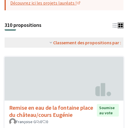
Découvrez ici les projets lauréats !
(S'ouvre dans un nouvel o
310 propositions
Classement des propositions par :
Remise en eau de la fontaine place
Soumise
au vote
du château/cours Eugénie
Françoise G
0
0