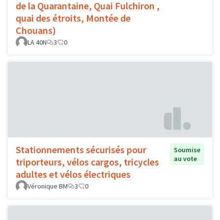
de la Quarantaine, Quai Fulchiron ,
quai des étroits, Montée de
Chouans)
LA 40N
3
0
Stationnements sécurisés pour
Soumise
au vote
triporteurs, vélos cargos, tricycles
adultes et vélos électriques
Véronique BM
3
0