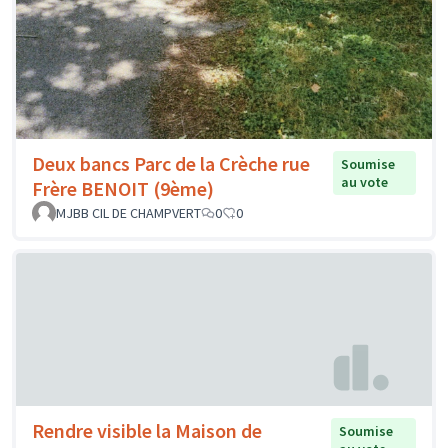
Deux bancs Parc de la Crèche rue
Soumise
au vote
Frère BENOIT (9ème)
MJBB CIL DE CHAMPVERT
0
0
Rendre visible la Maison de
Soumise