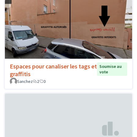
Espaces pour canaliser les tags et
Soumise au
vote
graffitis
Sanchez
2
0