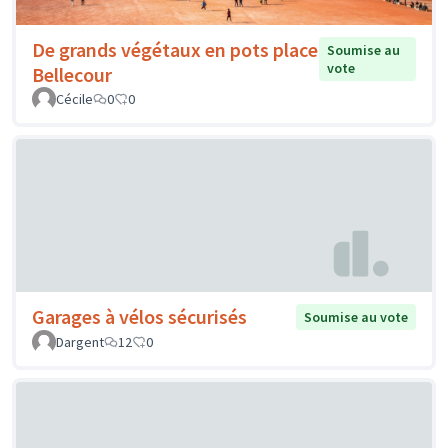
De grands végétaux en pots place
Soumise au
vote
Bellecour
Cécile
0
0
Garages à vélos sécurisés
Soumise au vote
Dargent
12
0