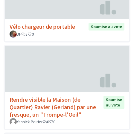
Vélo chargeur de portable
Soumise au vote
DF
3
0
Rendre visible la Maison (de
Soumise
au vote
Quartier) Ravier (Gerland) par une
fresque, un "Trompe-l'Oeil"
Yannick Poirier
0
0