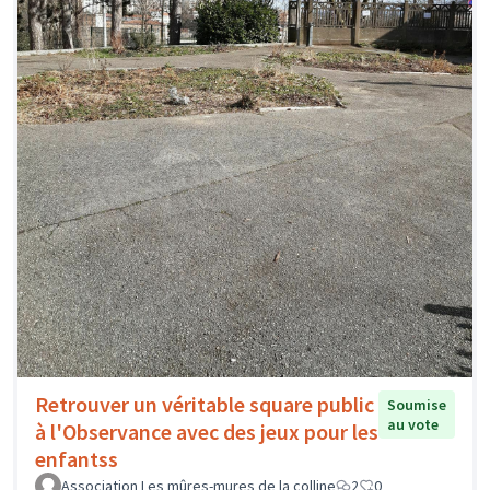
Retrouver un véritable square public
Soumise
au vote
à l'Observance avec des jeux pour les
enfantss
Association Les mûres-mures de la colline
2
0