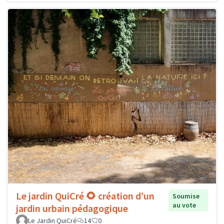
Le jardin QuiCré 🌻 création d’un
Soumise
au vote
jardin urbain pédagogique
Le Jardin QuiCré
14
0