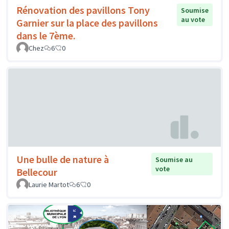
Rénovation des pavillons Tony
Soumise
au vote
Garnier sur la place des pavillons
dans le 7ème.
Chez
6
0
Une bulle de nature à
Soumise au
vote
Bellecour
Laurie Martot
6
0