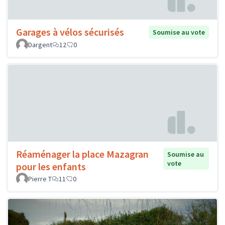
Garages à vélos sécurisés
Soumise au vote
Dargent
12
0
Réaménager la place Mazagran
Soumise au
vote
pour les enfants
Pierre T
11
0