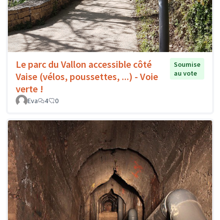
Le parc du Vallon accessible côté
Soumise
au vote
Vaise (vélos, poussettes, ...) - Voie
verte !
Eva
4
0