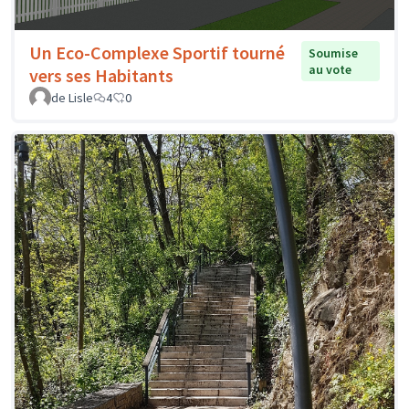
Un Eco-Complexe Sportif tourné
Soumise
au vote
vers ses Habitants
de Lisle
4
0