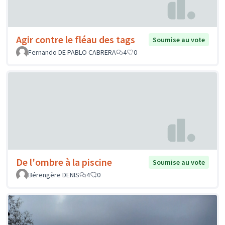
Agir contre le fléau des tags
Soumise au vote
Fernando DE PABLO CABRERA
4
0
De l'ombre à la piscine
Soumise au vote
Bérengère DENIS
4
0