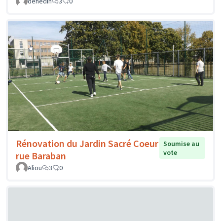
dehedin
3
0
Rénovation du Jardin Sacré Coeur
Soumise au
vote
rue Baraban
Aliou
3
0