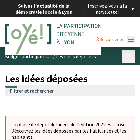
Suivez l'actualité de la
Inscrivez-vous à la
-
démocratie locale à Lyon
newsletter
Menu
Se connecter
Menu p
Budget participatif #1
/
Les idées déposées
Les idées déposées
Filtrer et rechercher
La phase de dépôt des idées de l'édition 2022 est close.
Découvrez les idées déposées par les habitantes et les
habitants.