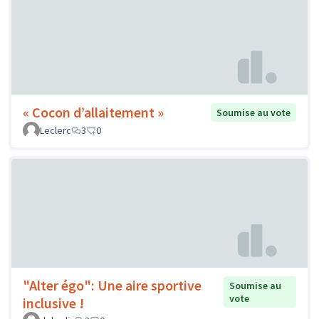
« Cocon d’allaitement »
Soumise au vote
Leclerc
3
0
"Alter égo": Une aire sportive
Soumise au
vote
inclusive !