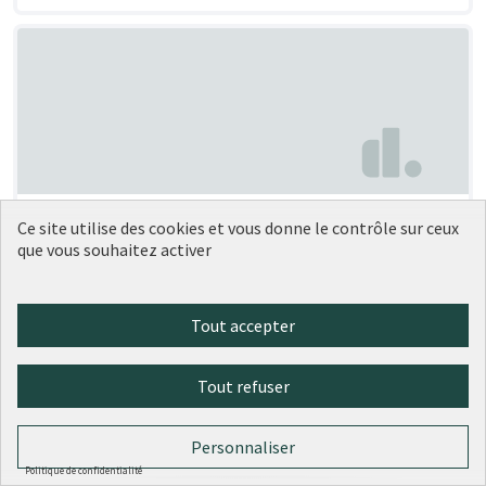
Végétaliser la dalle Artaud
Soumise au vote
Ce site utilise des cookies et vous donne le contrôle sur ceux
que vous souhaitez activer
Anouk Céline Julie FLAMANT
2
0
Tout accepter
Tout refuser
Personnaliser
Politique de confidentialité