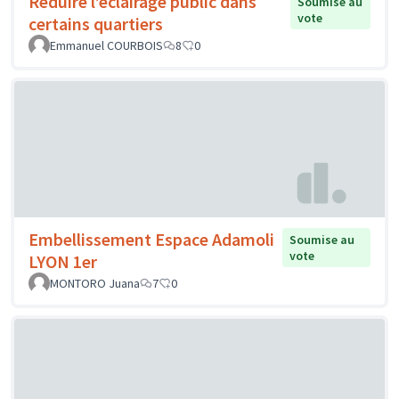
Réduire l’éclairage public dans
Soumise au
vote
certains quartiers
Emmanuel COURBOIS
8
0
Embellissement Espace Adamoli
Soumise au
vote
LYON 1er
MONTORO Juana
7
0