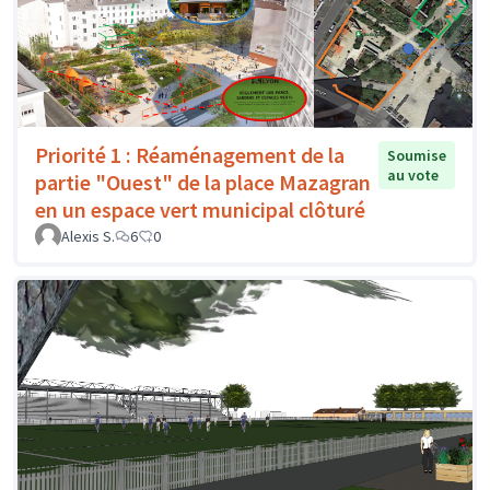
Priorité 1 : Réaménagement de la
Soumise
au vote
partie "Ouest" de la place Mazagran
en un espace vert municipal clôturé
Alexis S.
6
0