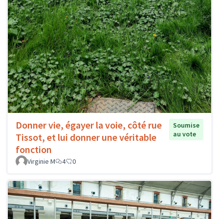
Donner vie, égayer la voie, côté rue
Soumise
au vote
Tissot, et lui donner une véritable
fonction
Virginie M
4
0