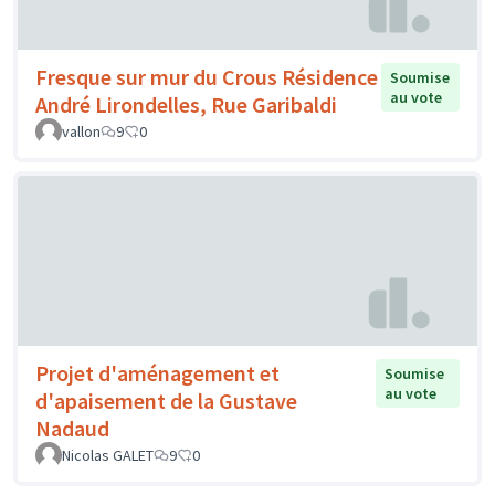
Fresque sur mur du Crous Résidence
Soumise
au vote
André Lirondelles, Rue Garibaldi
vallon
9
0
Projet d'aménagement et
Soumise
au vote
d'apaisement de la Gustave
Nadaud
Nicolas GALET
9
0