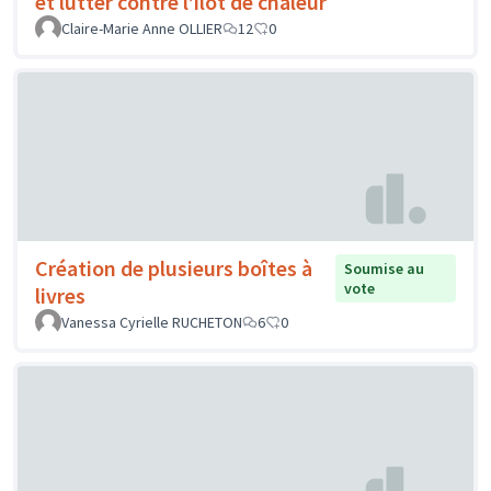
et lutter contre l’îlot de chaleur
Claire-Marie Anne OLLIER
12
0
Création de plusieurs boîtes à
Soumise au
vote
livres
Vanessa Cyrielle RUCHETON
6
0