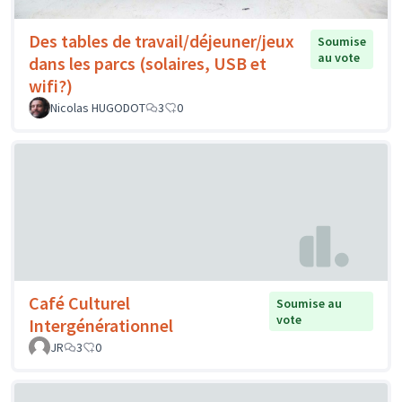
Des tables de travail/déjeuner/jeux
Soumise
au vote
dans les parcs (solaires, USB et
wifi?)
Nicolas HUGODOT
3
0
Café Culturel
Soumise au
vote
Intergénérationnel
JR
3
0