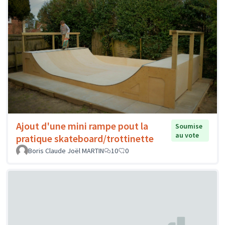
Ajout d'une mini rampe pout la
Soumise
au vote
pratique skateboard/trottinette
Boris Claude Joël MARTIN
10
0