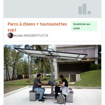
Parcs à chiens + toutounettes
Soumise au
vote
svp!
Nicolas HUGODOT
3
0