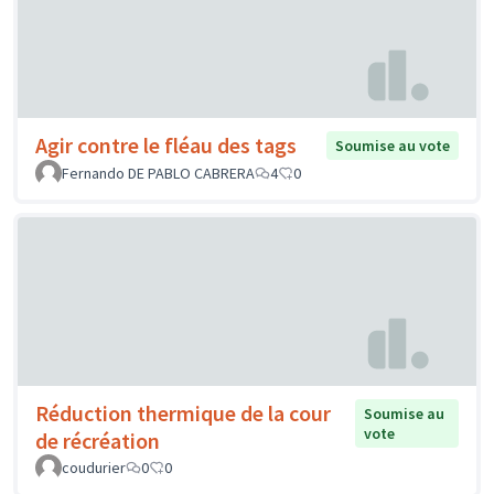
Agir contre le fléau des tags
Soumise au vote
Fernando DE PABLO CABRERA
4
0
Réduction thermique de la cour
Soumise au
vote
de récréation
coudurier
0
0