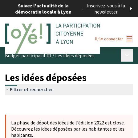
Suivez l'actualité de la
Inscrivez-vous à la
-
démocratie locale à Lyon
newsletter
Menu
Se connecter
Menu p
Budget participatif #1
/
Les idées déposées
Les idées déposées
Filtrer et rechercher
La phase de dépôt des idées de l'édition 2022 est close.
Découvrez les idées déposées par les habitantes et les
habitants.