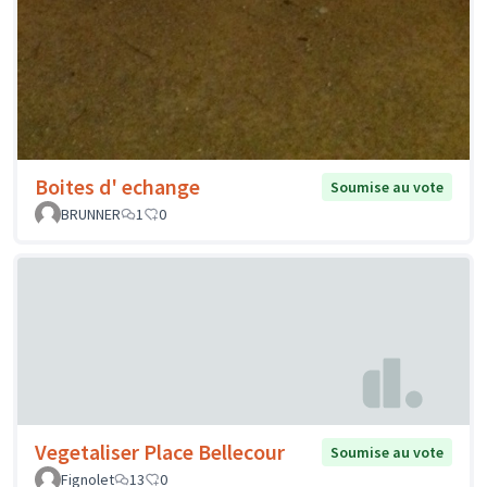
Boites d' echange
Soumise au vote
BRUNNER
1
0
Vegetaliser Place Bellecour
Soumise au vote
Fignolet
13
0