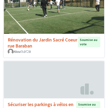
Rénovation du Jardin Sacré Coeur
Soumise au
vote
rue Baraban
Aliou
3
0
Sécuriser les parkings à vélos en
Soumise au