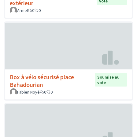
vote
extérieur
Armel
0
0
Box à vélo sécurisé place
Soumise au
vote
Bahadourian
Fabien Noyé
0
0