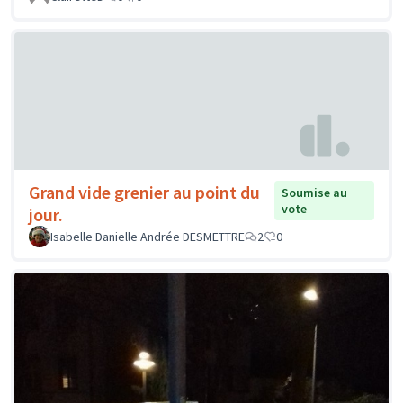
Grand vide grenier au point du
Soumise au
vote
jour.
Isabelle Danielle Andrée DESMETTRE
2
0