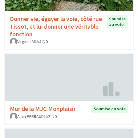
Donner vie, égayer la voie, côté rue
Soumise
au vote
Tissot, et lui donner une véritable
fonction
Virginie M
4
0
Mur de la MJC Monplaisir
Soumise au vote
Alain PERRAUD
2
0