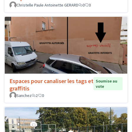
Christelle Paule Antoinette GERARD
0
0
Espaces pour canaliser les tags et
Soumise au
vote
graffitis
Sanchez
2
0