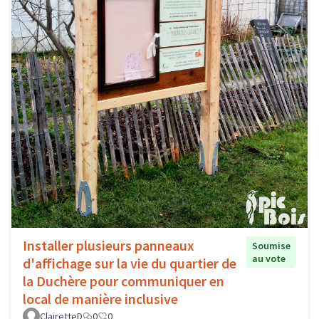
Installer plusieurs panneaux
Soumise
au vote
d'affichage sur la vie du quartier de
la Duchère pour communiquer en
local de manière inclusive
ClairetteD
0
0