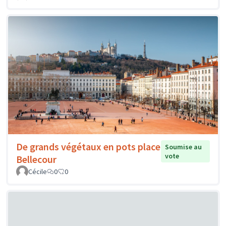
De grands végétaux en pots place
Soumise au
vote
Bellecour
Cécile
0
0