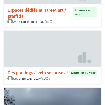
Espaces dédiés au street art /
Soumise au
vote
graffitis
Anne-Laure Fonteneau
1
0
Des parkings à vélo sécurisés !
Soumise au vote
Severine CANTELLA
1
0