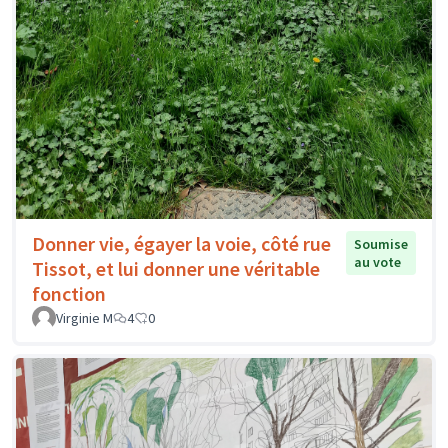
Donner vie, égayer la voie, côté rue
Soumise
au vote
Tissot, et lui donner une véritable
fonction
Virginie M
4
0