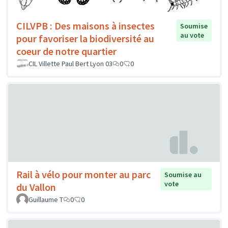
CILVPB : Des maisons à insectes
Soumise
au vote
pour favoriser la biodiversité au
coeur de notre quartier
CIL Villette Paul Bert Lyon 03
0
0
Rail à vélo pour monter au parc
Soumise au
vote
du Vallon
Guillaume T
0
0