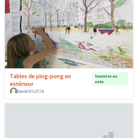
Tables de ping-pong en
Soumise au
vote
extérieur
David D
2
0