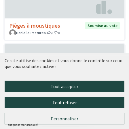
Pièges à moustiques
Soumise au vote
Danielle Pastureau
1
0
Ce site utilise des cookies et vous donne le contrôle sur ceux
que vous souhaitez activer
Tout accepter
Aménagement convivial, ludique et
Soumise
au vote
sportif de la place Pierre Bossan (rue
Tout refuser
de la Quarantaine, Quai Fulchiron ,
quai des étroits, Montée de
Personnaliser
Chouans)
Politique de confidentialité