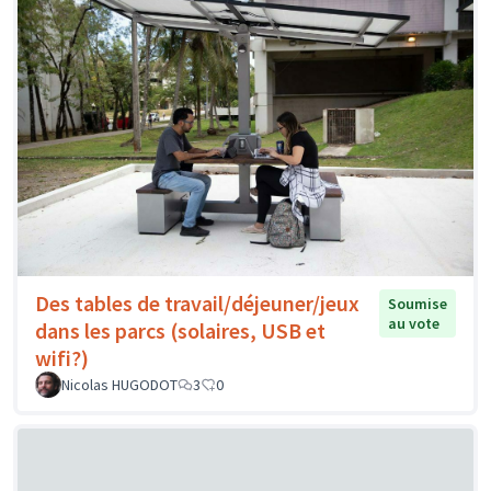
Des tables de travail/déjeuner/jeux
Soumise
au vote
dans les parcs (solaires, USB et
wifi?)
Nicolas HUGODOT
3
0