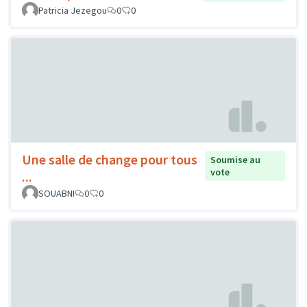
Patricia Jezegou
0
0
Une salle de change pour tous
Soumise au
vote
...
SOUABNI
0
0