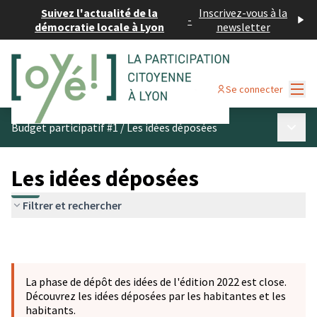
Suivez l'actualité de la
Inscrivez-vous à la
-
démocratie locale à Lyon
newsletter
Menu
Se connecter
Menu p
Budget participatif #1
/
Les idées déposées
Les idées déposées
Filtrer et rechercher
La phase de dépôt des idées de l'édition 2022 est close.
Découvrez les idées déposées par les habitantes et les
habitants.