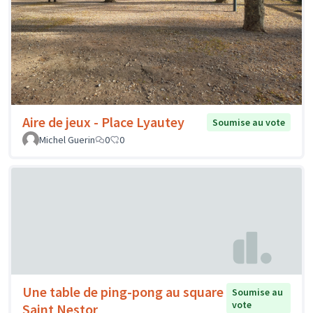
Aire de jeux - Place Lyautey
Soumise au vote
Michel Guerin
0
0
Une table de ping-pong au square
Soumise au
vote
Saint Nestor