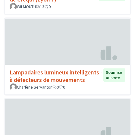
WILMOUTH
13
0
Lampadaires lumineux intelligents -
Soumise
au vote
à détecteurs de mouvements
Charlène Servanton
0
0