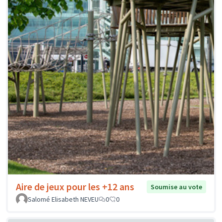
Aire de jeux pour les +12 ans
Soumise au vote
Salomé Elisabeth NEVEU
0
0