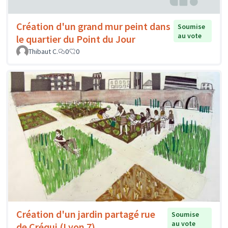
Création d'un grand mur peint dans
Soumise
au vote
le quartier du Point du Jour
Thibaut C.
0
0
Création d'un jardin partagé rue
Soumise
au vote
de Créqui (Lyon 7)