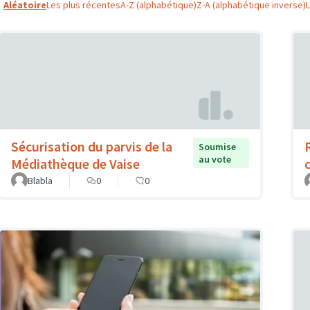
Aléatoire
Les plus récentes
A-Z (alphabétique)
Z-A (alphabétique inverse)
Sécurisation du parvis de la
Soumise
au vote
Médiathèque de Vaise
Blabla
0
0