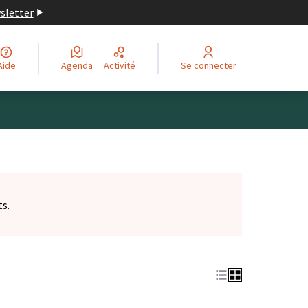
wsletter
Aide
Agenda
Activité
Se connecter
ts.
et)