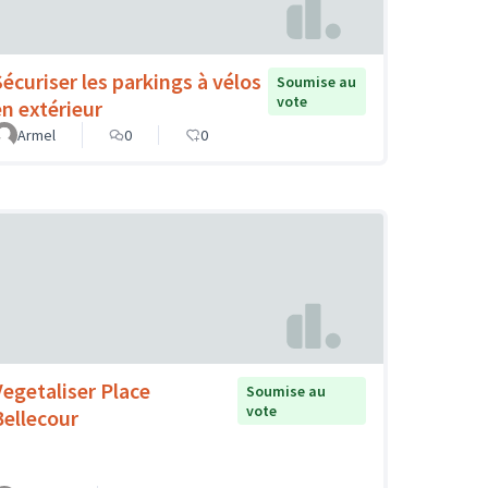
Sécuriser les parkings à vélos
Soumise au
vote
en extérieur
Armel
0
0
Vegetaliser Place
Soumise au
vote
Bellecour