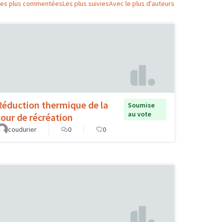
Les plus commentées
Les plus suivies
Avec le plus d'auteurs
Réduction thermique de la
Soumise
au vote
cour de récréation
coudurier
0
0