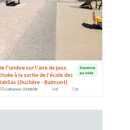
De l'ombre sur l'aire de jeux
Soumise
au vote
ituée à la sortie de l'école des
Dahlias (Duchère - Balmont)
Catherine CICERON
0
0