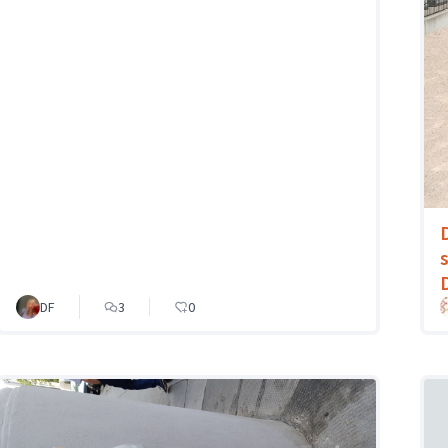
s
DF
3
0