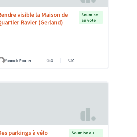
Rendre visible la Maison de
Soumise
au vote
Quartier Ravier (Gerland)
Yannick Poirier
0
0
Des parkings à vélo
Soumise au