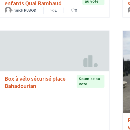
au vote
enfants Quai Rambaud
Franck RUBOD
2
0
Box à vélo sécurisé place
Soumise au
vote
Bahadourian
V