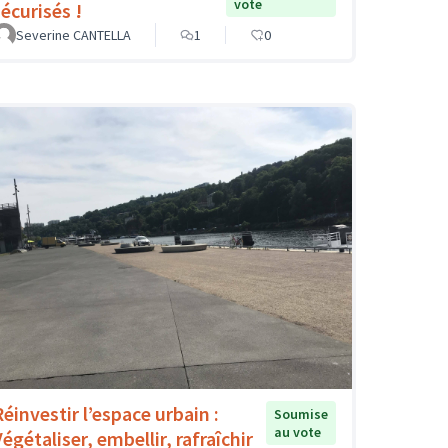
vote
sécurisés !
Severine CANTELLA
1
0
Réinvestir l’espace urbain :
Soumise
au vote
égétaliser, embellir, rafraîchir