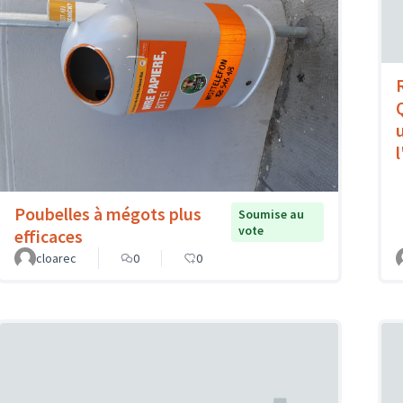
l
Poubelles à mégots plus
Soumise au
vote
efficaces
cloarec
0
0