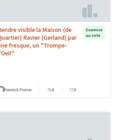
Rendre visible la Maison (de
Soumise
au vote
Quartier) Ravier (Gerland) par
une fresque, un "Trompe-
'Oeil"
Yannick Poirier
0
0