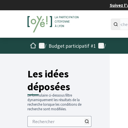
Suivez l'
Accueil
Menu principal
Menu utilisat
/
Budget participatif #1
/
Les idées
déposées
Le formulaire ci-dessous filtre
dynamiquement les résultats de la
recherche lorsque les conditions de
recherche sont modifiées.