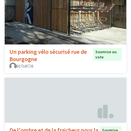
Un parking vélo sécurisé rue de
Soumise au
vote
Bourgogne
EC
0
0
De l'ombre et de la fraicheur pour la
Soumise