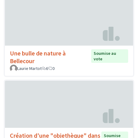
Une bulle de nature à
Soumise au
vote
Bellecour
Laurie Martot
6
0
Création d'une "objethèque" dans
Soumise