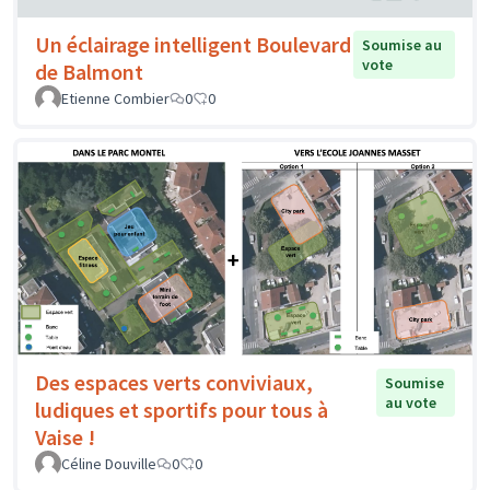
Un éclairage intelligent Boulevard
Soumise au
vote
de Balmont
Etienne Combier
0
0
Des espaces verts conviviaux,
Soumise
au vote
ludiques et sportifs pour tous à
Vaise !
Céline Douville
0
0