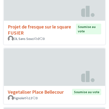
Projet de fresque sur le square
Soumise au
vote
FUSIER
CIL Sans Souci
0
0
Vegetaliser Place Bellecour
Soumise au vote
Fignolet
13
0