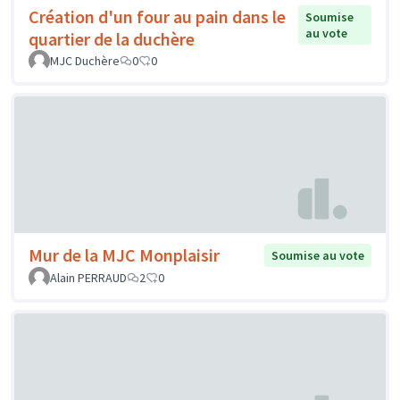
Création d'un four au pain dans le
Soumise
au vote
quartier de la duchère
MJC Duchère
0
0
Mur de la MJC Monplaisir
Soumise au vote
Alain PERRAUD
2
0