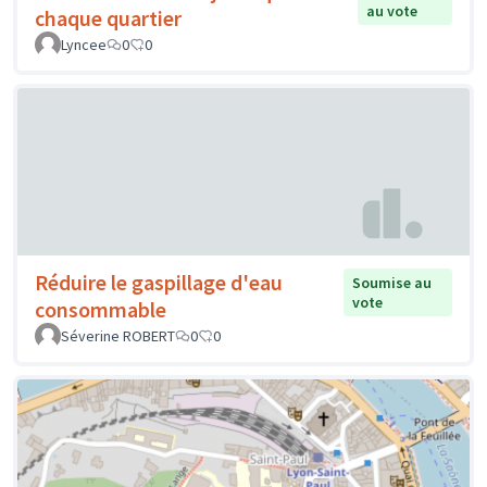
au vote
chaque quartier
Lyncee
0
0
Réduire le gaspillage d'eau
Soumise au
vote
consommable
Séverine ROBERT
0
0