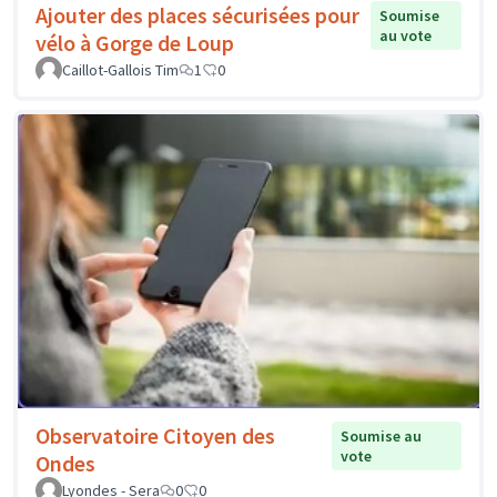
Ajouter des places sécurisées pour
Soumise
au vote
vélo à Gorge de Loup
Caillot-Gallois Tim
1
0
Observatoire Citoyen des
Soumise au
vote
Ondes
Lyondes - Sera
0
0