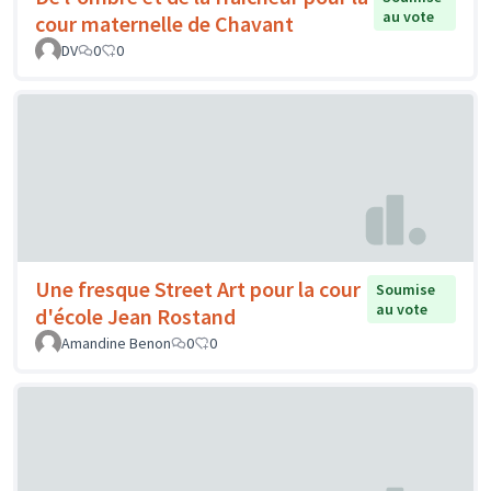
au vote
cour maternelle de Chavant
DV
0
0
Une fresque Street Art pour la cour
Soumise
au vote
d'école Jean Rostand
Amandine Benon
0
0