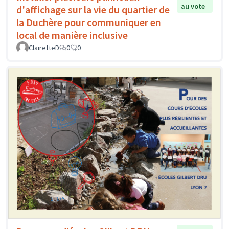
au vote
d'affichage sur la vie du quartier de
la Duchère pour communiquer en
local de manière inclusive
ClairetteD
0
0