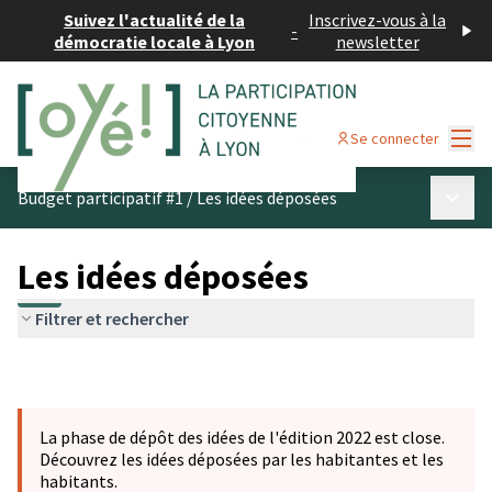
Suivez l'actualité de la
Inscrivez-vous à la
-
démocratie locale à Lyon
newsletter
Menu
Se connecter
Menu p
Budget participatif #1
/
Les idées déposées
Les idées déposées
Filtrer et rechercher
La phase de dépôt des idées de l'édition 2022 est close.
Découvrez les idées déposées par les habitantes et les
habitants.