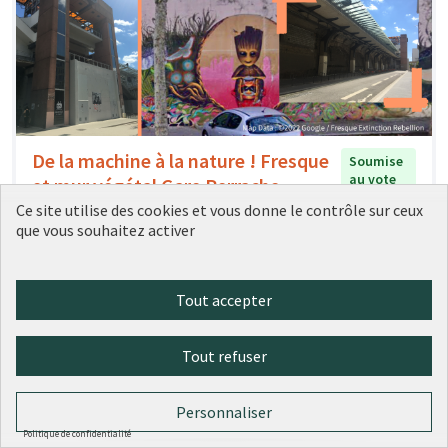
De la machine à la nature ! Fresque
Soumise
au vote
et mur végétal Gare Perrache
Ce site utilise des cookies et vous donne le contrôle sur ceux
Conseil de quartier Confluence Perrache
0
1
que vous souhaitez activer
Tout accepter
Tout refuser
Personnaliser
Politique de confidentialité