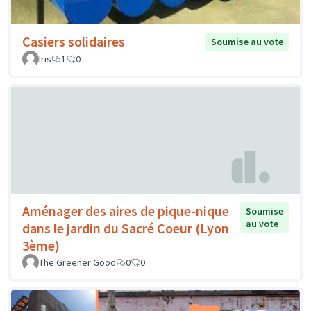
Casiers solidaires
Soumise au vote
Iris
1
0
Aménager des aires de pique-nique
Soumise
au vote
dans le jardin du Sacré Coeur (Lyon
3ème)
The Greener Good
0
0