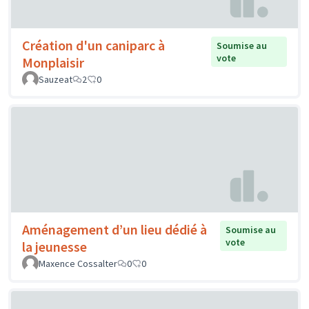
Création d'un caniparc à
Soumise au
vote
Monplaisir
Sauzeat
2
0
Aménagement d’un lieu dédié à
Soumise au
vote
la jeunesse
Maxence Cossalter
0
0