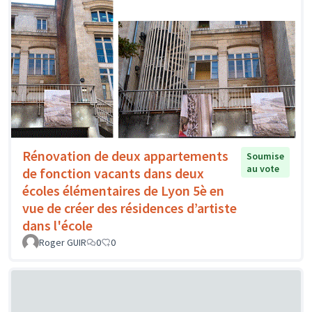
Rénovation de deux appartements
Soumise
au vote
de fonction vacants dans deux
écoles élémentaires de Lyon 5è en
vue de créer des résidences d’artiste
dans l'école
Roger GUIR
0
0