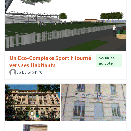
Un Eco-Complexe Sportif tourné
Soumise
au vote
vers ses Habitants
de Lisle
4
0