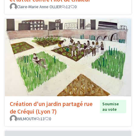
Claire-Marie Anne OLLIER
12
0
Création d'un jardin partagé rue
Soumise
au vote
de Créqui (Lyon 7)
WILMOUTH
13
0