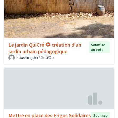
Le jardin QuiCré 🌻 création d’un
Soumise
au vote
jardin urbain pédagogique
Le Jardin QuiCré
14
0
Mettre en place des Frigos Solidaires
Soumise