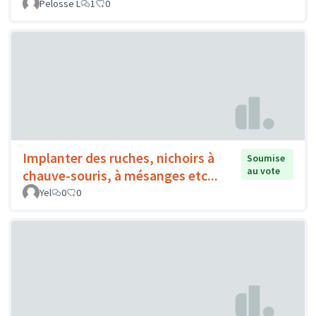
Pelosse L
1
0
Implanter des ruches, nichoirs à
Soumise
au vote
chauve-souris, à mésanges etc...
Yel
0
0