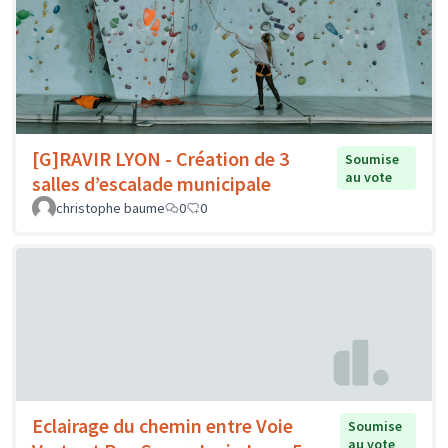
[G]RAVIR LYON - Création de 3
Soumise
au vote
salles d’escalade municipale
christophe baume
0
0
Eclairage du chemin entre Voie
Soumise
au vote