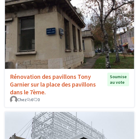
Rénovation des pavillons Tony
Soumise
au vote
Garnier sur la place des pavillons
dans le 7ème.
Chez
6
0