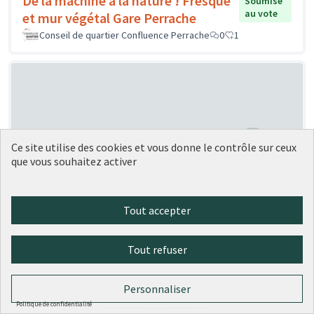
De la machine à la nature ! Fresque
Soumise
au vote
et mur végétal Gare Perrache
Conseil de quartier Confluence Perrache
0
1
Ce site utilise des cookies et vous donne le contrôle sur ceux
que vous souhaitez activer
Création de « ruches » à vélo
Soumise au vote
Carrouee
1
0
Tout accepter
Tout refuser
Personnaliser
Politique de confidentialité