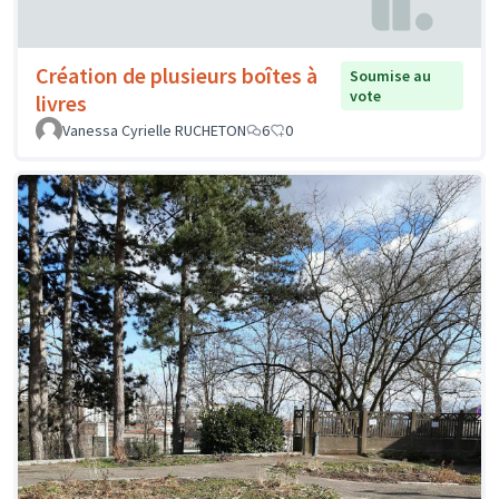
Création de plusieurs boîtes à
Soumise au
vote
livres
Vanessa Cyrielle RUCHETON
6
0