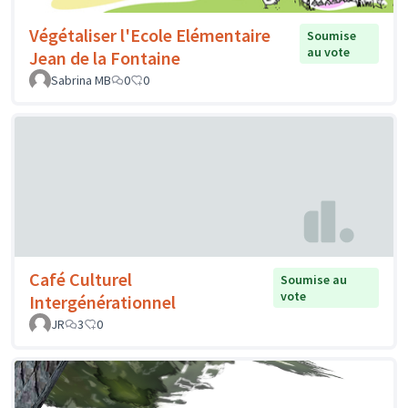
Végétaliser l'Ecole Elémentaire
Soumise
au vote
Jean de la Fontaine
Sabrina MB
0
0
Café Culturel
Soumise au
vote
Intergénérationnel
JR
3
0