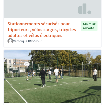
Stationnements sécurisés pour
Soumise
au vote
triporteurs, vélos cargos, tricycles
adultes et vélos électriques
Véronique BM
3
0