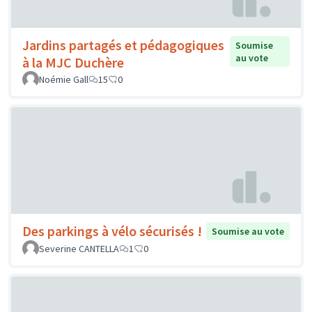
Jardins partagés et pédagogiques
Soumise
au vote
à la MJC Duchère
Noémie Gall
15
0
Des parkings à vélo sécurisés !
Soumise au vote
Severine CANTELLA
1
0