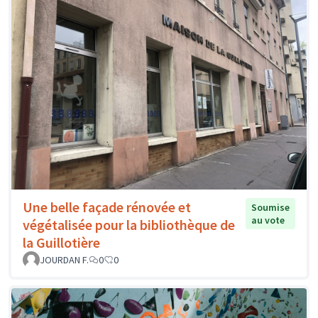
Une belle façade rénovée et
Soumise
au vote
végétalisée pour la bibliothèque de
la Guillotière
JOURDAN F.
0
0