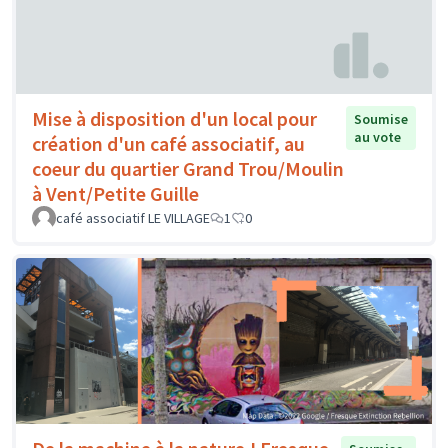
Mise à disposition d'un local pour
Soumise
au vote
création d'un café associatif, au
coeur du quartier Grand Trou/Moulin
à Vent/Petite Guille
café associatif LE VILLAGE
1
0