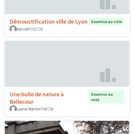
Démoustification ville de Lyon
Soumise au vote
HervéP
2
0
Une bulle de nature à
Soumise au
vote
Bellecour
Laurie Martot
6
0