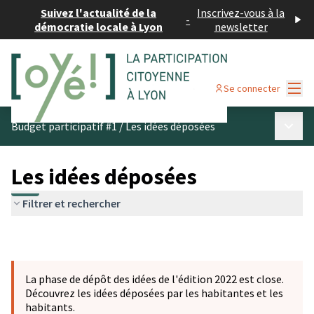
Suivez l'actualité de la
Inscrivez-vous à la
-
démocratie locale à Lyon
newsletter
Menu
Se connecter
Menu p
Budget participatif #1
/
Les idées déposées
Les idées déposées
Filtrer et rechercher
La phase de dépôt des idées de l'édition 2022 est close.
Découvrez les idées déposées par les habitantes et les
habitants.