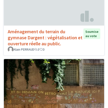
Aménagement du terrain du
Soumise
au vote
gymnase Dargent : végétalisation et
ouverture réelle au public.
Alain PERRAUD
3
0