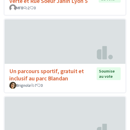
Verte et Rue Soeur Janin Lyon 5
MFB
2
0
Un parcours sportif, gratuit et
Soumise
au vote
inclusif au parc Blandan
Brignola
7
0