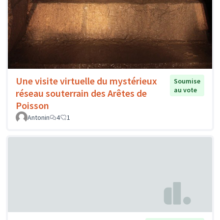
Une visite virtuelle du mystérieux
Soumise
au vote
réseau souterrain des Arêtes de
Poisson
Antonin
4
1