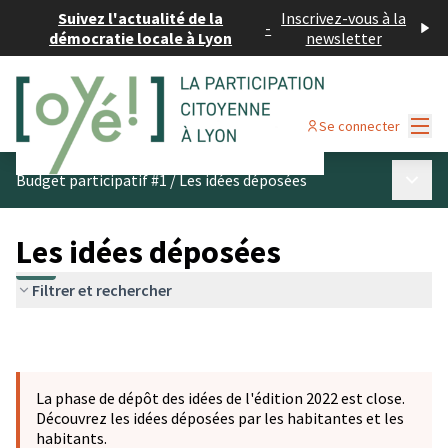
Suivez l'actualité de la
Inscrivez-vous à la
-
démocratie locale à Lyon
newsletter
Menu
Se connecter
Menu p
Budget participatif #1
/
Les idées déposées
Les idées déposées
Filtrer et rechercher
La phase de dépôt des idées de l'édition 2022 est close.
Découvrez les idées déposées par les habitantes et les
habitants.