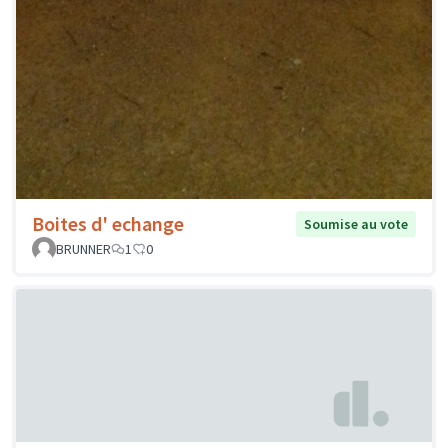
Boites d' echange
Soumise au vote
BRUNNER
1
0