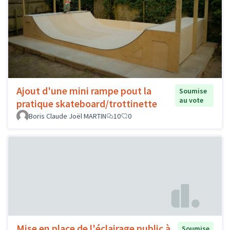
Ajout d'une mini rampe pout la
Soumise
au vote
pratique skateboard/trottinette
Boris Claude Joël MARTIN
10
0
Mise en place de l'éclairage public à
Soumise