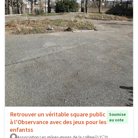
Retrouver un véritable square public
Soumise
au vote
à l'Observance avec des jeux pour les
enfantss
Association Les mûres-mures de la colline
2
0