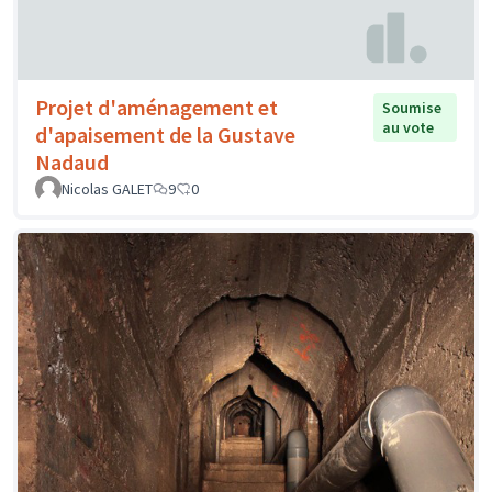
Projet d'aménagement et
Soumise
au vote
d'apaisement de la Gustave
Nadaud
Nicolas GALET
9
0