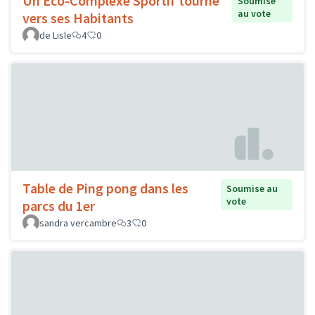
Un Eco-Complexe Sportif tourné
Soumise
au vote
vers ses Habitants
de Lisle
4
0
Table de Ping pong dans les
Soumise au
vote
parcs du 1er
sandra vercambre
3
0