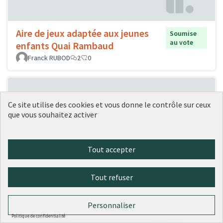
Aire de jeux adaptée aux jeunes
Soumise
au vote
enfants Quai Rambaud
Franck RUBOD
2
0
Ce site utilise des cookies et vous donne le contrôle sur ceux
que vous souhaitez activer
Tout accepter
Création d'agrès de fitness sur la
Soumise
au vote
Tout refuser
Place des Docteurs Mérieux
Miguel
0
0
Personnaliser
Politique de confidentialité