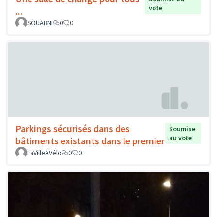
vote
...
SOUABNI
0
0
Parkings sécurisés dans des
Soumise
au vote
bâtiments existants dans le premier
LaVilleAVélo
0
0