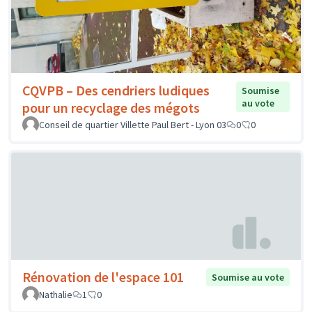
CQVPB – Des cendriers ludiques
Soumise
au vote
pour un recyclage des mégots
Conseil de quartier Villette Paul Bert - Lyon 03
0
0
Rénovation de l'espace 101
Soumise au vote
Nathalie
1
0