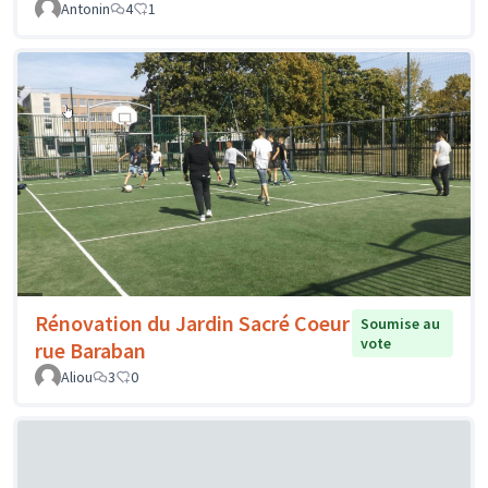
Antonin
4
1
Rénovation du Jardin Sacré Coeur
Soumise au
vote
rue Baraban
Aliou
3
0