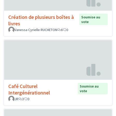
Création de plusieurs boîtes à
Soumise au
vote
livres
Vanessa Cyrielle RUCHETON
6
0
Café Culturel
Soumise au
vote
Intergénérationnel
JR
3
0