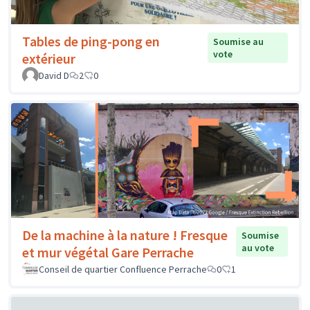
Tables de ping-pong en
Soumise au
vote
extérieur
David D
2
0
De la machine à la nature ! Fresque
Soumise
au vote
et mur végétal Gare Perrache
Conseil de quartier Confluence Perrache
0
1