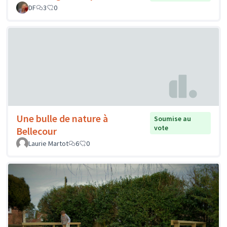
DF
3
0
Une bulle de nature à
Soumise au
vote
Bellecour
Laurie Martot
6
0