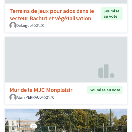
Terrains de jeux pour ados dans le
Soumise
au vote
secteur Bachut et végétalisation
Delaigue
2
0
Mur de la MJC Monplaisir
Soumise au vote
Alain PERRAUD
2
0