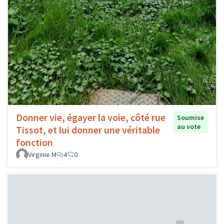
Donner vie, égayer la voie, côté rue
Soumise
au vote
Tissot, et lui donner une véritable
fonction
Virginie M
4
0