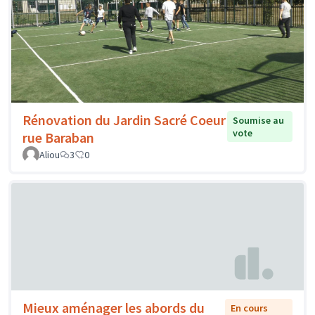
Rénovation du Jardin Sacré Coeur
Soumise au
vote
rue Baraban
Aliou
3
0
Mieux aménager les abords du
En cours