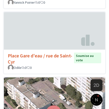
Yannick Poirier
0
0
Place Gare d'eau / rue de Saint-
Soumise au
vote
Cyr
Odile
0
0