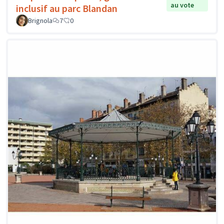
au vote
inclusif au parc Blandan
Brignola
7
0