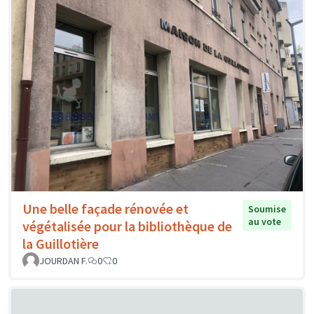
Une belle façade rénovée et
Soumise
au vote
végétalisée pour la bibliothèque de
la Guillotière
JOURDAN F.
0
0