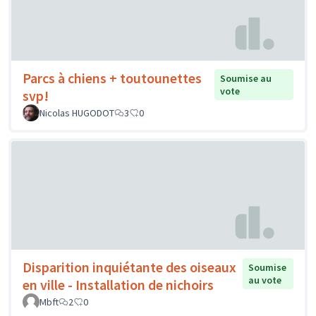
Parcs à chiens + toutounettes
Soumise au
vote
svp!
Nicolas HUGODOT
3
0
Disparition inquiétante des oiseaux
Soumise
au vote
en ville - Installation de nichoirs
Mbft
2
0