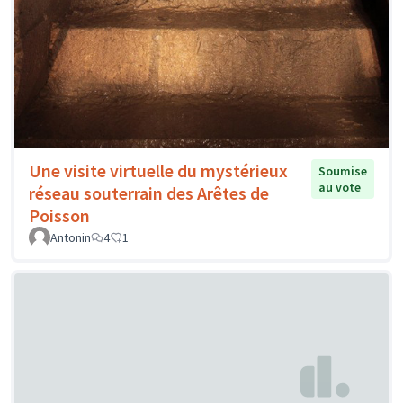
Une visite virtuelle du mystérieux
Soumise
au vote
réseau souterrain des Arêtes de
Poisson
Antonin
4
1