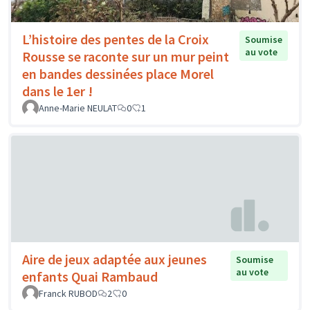
L’histoire des pentes de la Croix
Soumise
au vote
Rousse se raconte sur un mur peint
en bandes dessinées place Morel
dans le 1er !
Anne-Marie NEULAT
0
1
Aire de jeux adaptée aux jeunes
Soumise
au vote
enfants Quai Rambaud
Franck RUBOD
2
0