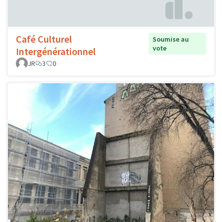
Café Culturel
Soumise au
vote
Intergénérationnel
JR
3
0