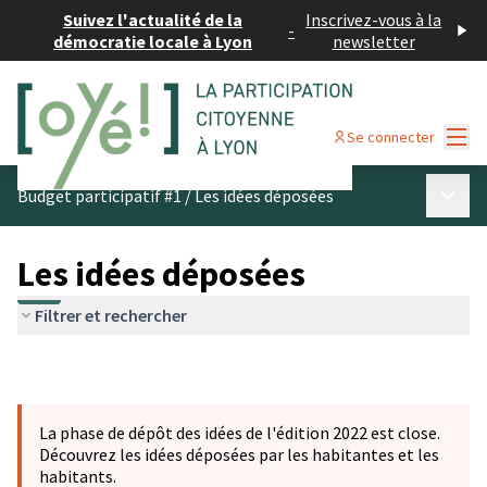
Suivez l'actualité de la
Inscrivez-vous à la
-
démocratie locale à Lyon
newsletter
Menu
Se connecter
Menu p
Budget participatif #1
/
Les idées déposées
Les idées déposées
Filtrer et rechercher
La phase de dépôt des idées de l'édition 2022 est close.
Découvrez les idées déposées par les habitantes et les
habitants.