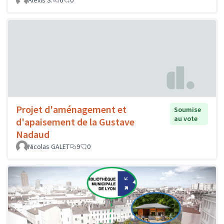
Alexis S.
6
0
Projet d'aménagement et
Soumise
au vote
d'apaisement de la Gustave
Nadaud
Nicolas GALET
9
0