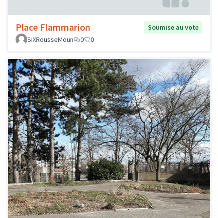
Place Flammarion
Soumise au vote
SiXRousseMoun
0
0