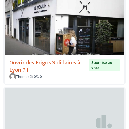
Ouvrir des Frigos Solidaires à
Soumise au
vote
Lyon 7 !
Thomas
0
0