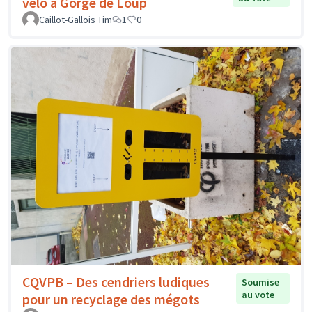
vélo à Gorge de Loup
Caillot-Gallois Tim
1
0
CQVPB – Des cendriers ludiques
Soumise
au vote
pour un recyclage des mégots