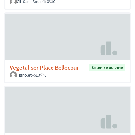
CIL Sans Souci
0
0
Vegetaliser Place Bellecour
Soumise au vote
Fignolet
13
0