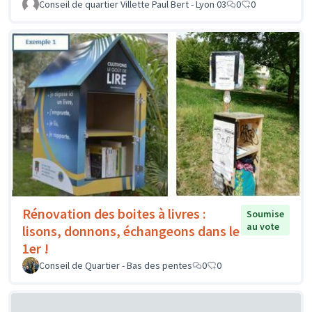
Conseil de quartier Villette Paul Bert - Lyon 03
0
0
Rénovation des boites à livres :
Soumise
au vote
lisons, donnons, échangeons dans le
1er !
Conseil de Quartier - Bas des pentes
0
0