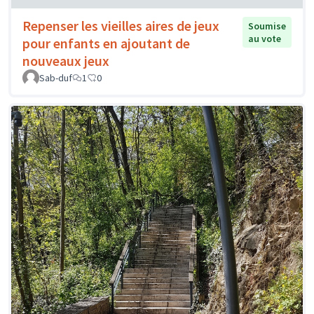
Repenser les vieilles aires de jeux
Soumise
au vote
pour enfants en ajoutant de
nouveaux jeux
Sab-duf
1
0