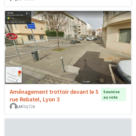
Aménagement trottoir devant le 5
Soumise
au vote
rue Rebatel, Lyon 3
LM
1
0