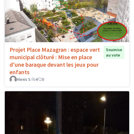
Projet Place Mazagran : espace vert
Soumise
au vote
municipal clôturé : Mise en place
d'une baraque devant les jeux pour
enfants
Alexis S.
4
0