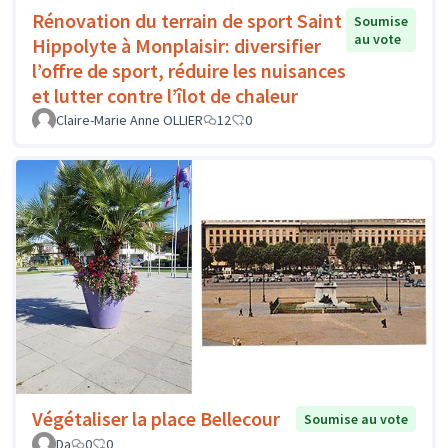
Rénovation du terrain de sport Saint
Soumise
au vote
Hippolyte à Monplaisir: diversifier
l’offre de sport, réduire les nuisances
et lutter contre l’îlot de chaleur
Claire-Marie Anne OLLIER
12
0
Végétaliser la place Bellecour
Soumise au vote
Da
0
0