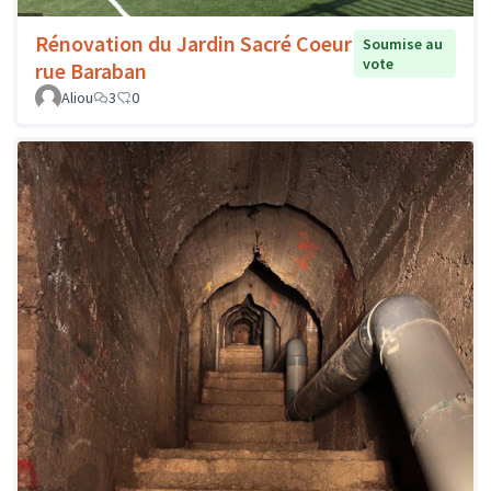
Rénovation du Jardin Sacré Coeur
Soumise au
vote
rue Baraban
Aliou
3
0