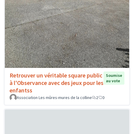
Retrouver un véritable square public
Soumise
au vote
à l'Observance avec des jeux pour les
enfantss
Association Les mûres-mures de la colline
2
0