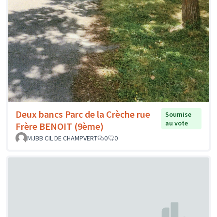
Deux bancs Parc de la Crèche rue
Soumise
au vote
Frère BENOIT (9ème)
MJBB CIL DE CHAMPVERT
0
0