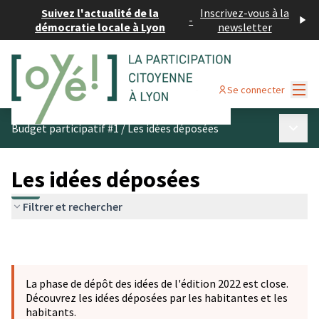
Suivez l'actualité de la
Inscrivez-vous à la
-
démocratie locale à Lyon
newsletter
Menu
Se connecter
Menu p
Budget participatif #1
/
Les idées déposées
Les idées déposées
Filtrer et rechercher
La phase de dépôt des idées de l'édition 2022 est close.
Découvrez les idées déposées par les habitantes et les
habitants.