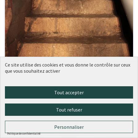
Ce site utilise des cookies et vous donne le contrôle sur ceux
que vous souhaitez activer
Une visite virtuelle du mystérieux
Tout accepter
Soumise
au vote
réseau souterrain des Arêtes de
Poisson
Tout refuser
Antonin
4
1
Personnaliser
Politique de confidentialité