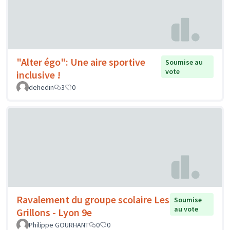
"Alter égo": Une aire sportive
Soumise au
vote
inclusive !
dehedin
3
0
Ravalement du groupe scolaire Les
Soumise
au vote
Grillons - Lyon 9e
Philippe GOURHANT
0
0