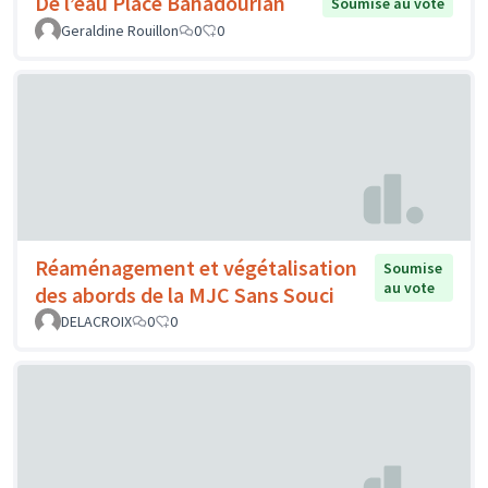
De l’eau Place Bahadourian
Soumise au vote
Geraldine Rouillon
0
0
Réaménagement et végétalisation
Soumise
au vote
des abords de la MJC Sans Souci
DELACROIX
0
0