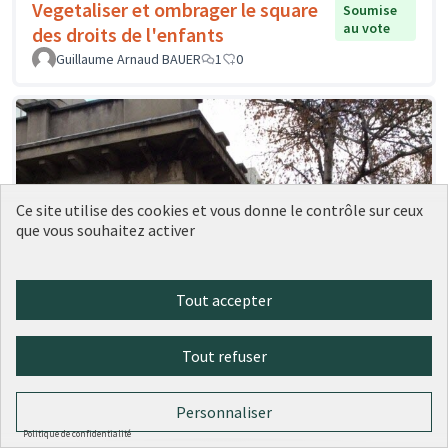
Vegetaliser et ombrager le square
Soumise
au vote
des droits de l'enfants
Guillaume Arnaud BAUER
1
0
Ce site utilise des cookies et vous donne le contrôle sur ceux
que vous souhaitez activer
Tout accepter
Tout refuser
Rénovation des pavillons Tony
Soumise
au vote
Garnier sur la place des pavillons
Personnaliser
dans le 7ème.
Politique de confidentialité