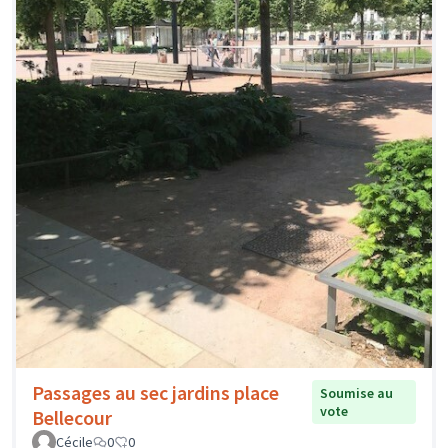
Passages au sec jardins place
Soumise au
vote
Bellecour
Cécile
0
0