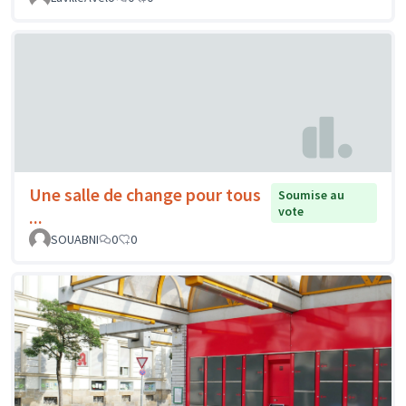
Une salle de change pour tous
Soumise au
vote
...
SOUABNI
0
0