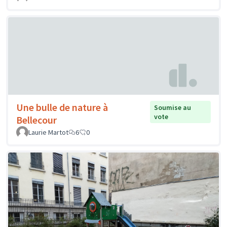
Une bulle de nature à
Soumise au
vote
Bellecour
Laurie Martot
6
0