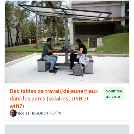
Des tables de travail/déjeuner/jeux
Soumise
au vote
dans les parcs (solaires, USB et
wifi?)
Nicolas HUGODOT
3
0