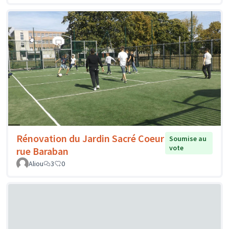
Rénovation du Jardin Sacré Coeur
Soumise au
vote
rue Baraban
Aliou
3
0