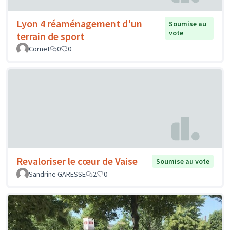
Lyon 4 réaménagement d'un
Soumise au
vote
terrain de sport
Cornet
0
0
Revaloriser le cœur de Vaise
Soumise au vote
Sandrine GARESSE
2
0