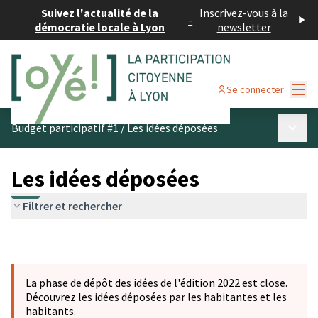
Suivez l'actualité de la
Inscrivez-vous à la
-
démocratie locale à Lyon
newsletter
Menu
Se connecter
Menu p
Budget participatif #1
/
Les idées déposées
Les idées déposées
Filtrer et rechercher
La phase de dépôt des idées de l'édition 2022 est close.
Découvrez les idées déposées par les habitantes et les
habitants.