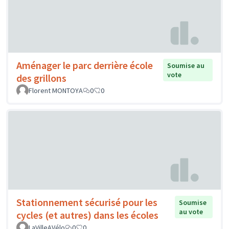
Aménager le parc derrière école
Soumise au
vote
des grillons
Florent MONTOYA
0
0
Stationnement sécurisé pour les
Soumise
au vote
cycles (et autres) dans les écoles
LaVilleAVélo
0
0