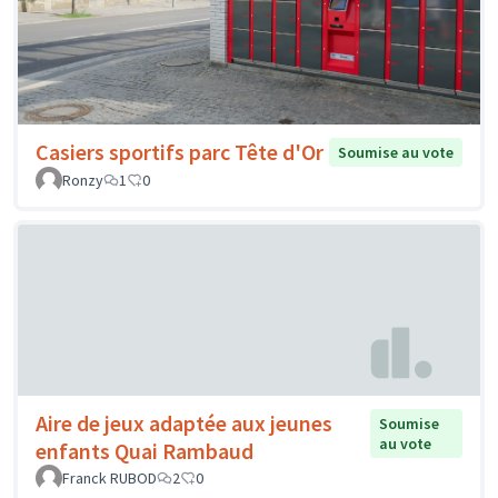
Casiers sportifs parc Tête d'Or
Soumise au vote
Ronzy
1
0
Aire de jeux adaptée aux jeunes
Soumise
au vote
enfants Quai Rambaud
Franck RUBOD
2
0