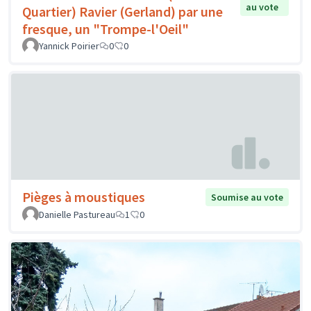
au vote
Quartier) Ravier (Gerland) par une
fresque, un "Trompe-l'Oeil"
Yannick Poirier
0
0
Pièges à moustiques
Soumise au vote
Danielle Pastureau
1
0