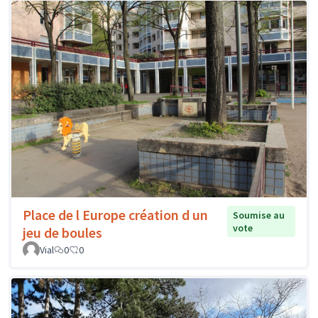
Place de l Europe création d un
Soumise au
vote
jeu de boules
Vial
0
0