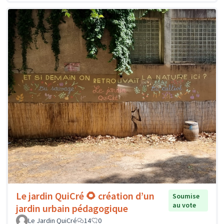
Le jardin QuiCré 🌻 création d’un
Soumise
au vote
jardin urbain pédagogique
Le Jardin QuiCré
14
0