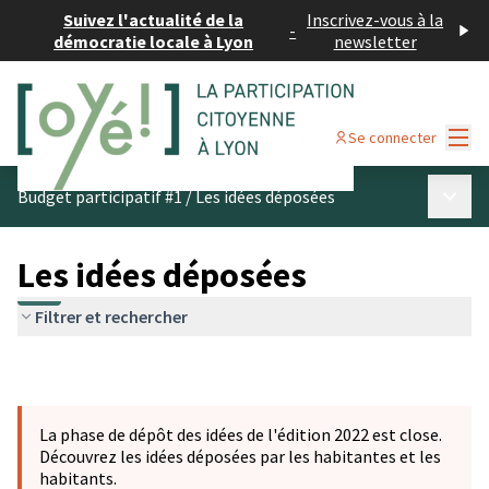
Suivez l'actualité de la
Inscrivez-vous à la
-
démocratie locale à Lyon
newsletter
Menu
Se connecter
Menu p
Budget participatif #1
/
Les idées déposées
Les idées déposées
Filtrer et rechercher
La phase de dépôt des idées de l'édition 2022 est close.
Découvrez les idées déposées par les habitantes et les
habitants.