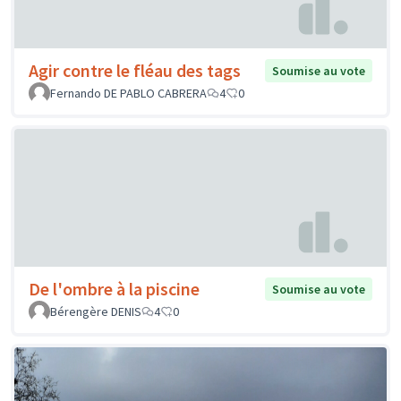
Agir contre le fléau des tags
Soumise au vote
Fernando DE PABLO CABRERA
4
0
De l'ombre à la piscine
Soumise au vote
Bérengère DENIS
4
0