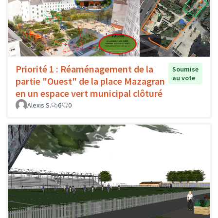
Priorité 1 : Réaménagement de la
Soumise
au vote
partie "Ouest" de la place Mazagran
en un espace vert municipal clôturé
Alexis S.
6
0