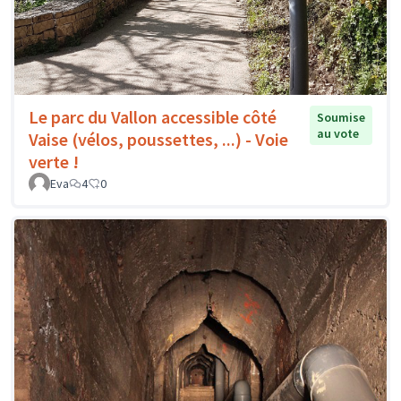
Le parc du Vallon accessible côté
Soumise
au vote
Vaise (vélos, poussettes, ...) - Voie
verte !
Eva
4
0