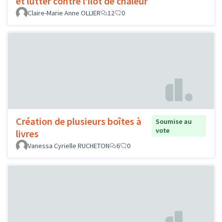
et lutter contre l’îlot de chaleur
Claire-Marie Anne OLLIER
12
0
Création de plusieurs boîtes à
Soumise au
vote
livres
Vanessa Cyrielle RUCHETON
6
0