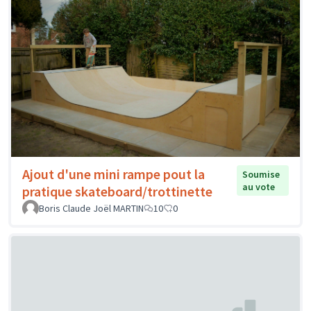
Ajout d'une mini rampe pout la
Soumise
au vote
pratique skateboard/trottinette
Boris Claude Joël MARTIN
10
0