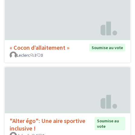
« Cocon d’allaitement »
Soumise au vote
Leclerc
3
0
"Alter égo": Une aire sportive
Soumise au
vote
inclusive !