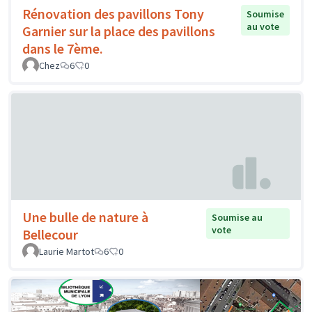
Rénovation des pavillons Tony
Soumise
au vote
Garnier sur la place des pavillons
dans le 7ème.
Chez
6
0
Une bulle de nature à
Soumise au
vote
Bellecour
Laurie Martot
6
0