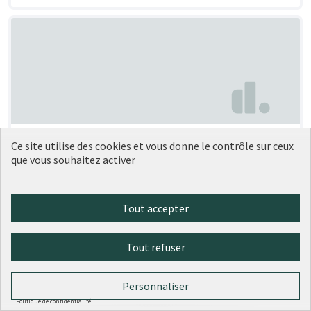
Végétaliser la dalle Artaud
Soumise au vote
Ce site utilise des cookies et vous donne le contrôle sur ceux
que vous souhaitez activer
Anouk Céline Julie FLAMANT
2
0
Tout accepter
Tout refuser
Personnaliser
Politique de confidentialité