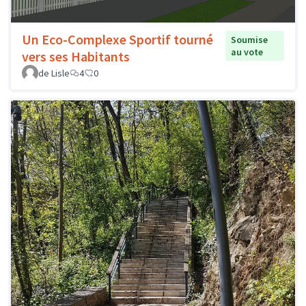
Un Eco-Complexe Sportif tourné
Soumise
au vote
vers ses Habitants
de Lisle
4
0