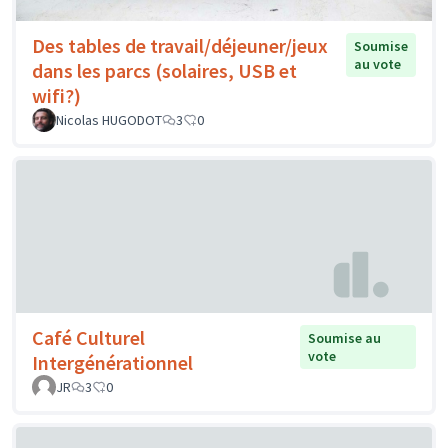
Des tables de travail/déjeuner/jeux
Soumise
au vote
dans les parcs (solaires, USB et
wifi?)
Nicolas HUGODOT
3
0
Café Culturel
Soumise au
vote
Intergénérationnel
JR
3
0