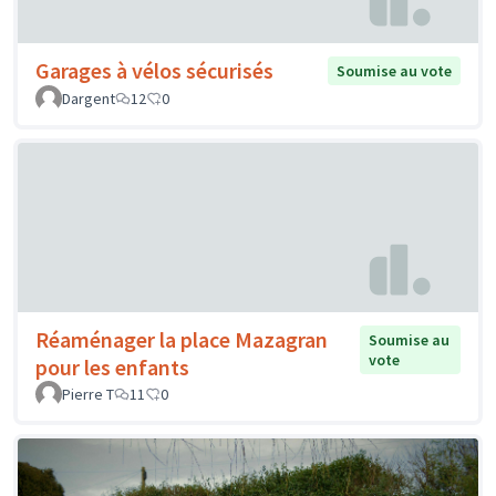
Garages à vélos sécurisés
Soumise au vote
Dargent
12
0
Réaménager la place Mazagran
Soumise au
vote
pour les enfants
Pierre T
11
0