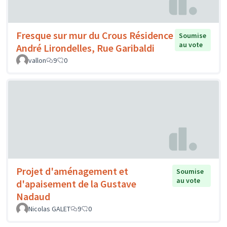
Fresque sur mur du Crous Résidence
Soumise
au vote
André Lirondelles, Rue Garibaldi
vallon
9
0
Projet d'aménagement et
Soumise
au vote
d'apaisement de la Gustave
Nadaud
Nicolas GALET
9
0