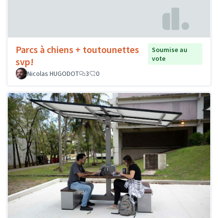
Parcs à chiens + toutounettes
Soumise au
vote
svp!
Nicolas HUGODOT
3
0