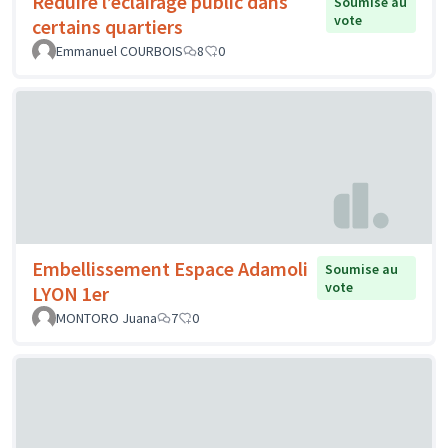
Réduire l’éclairage public dans
Soumise au
vote
certains quartiers
Emmanuel COURBOIS
8
0
Embellissement Espace Adamoli
Soumise au
vote
LYON 1er
MONTORO Juana
7
0