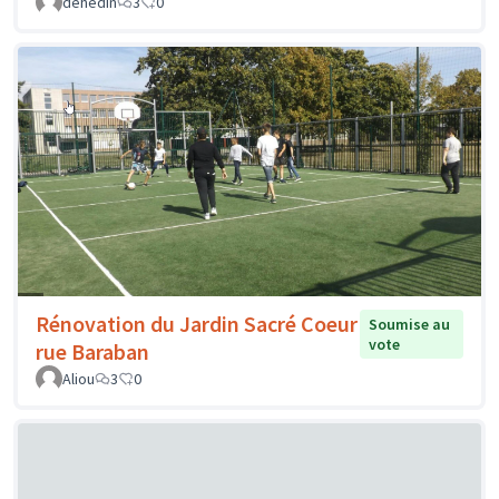
dehedin
3
0
Rénovation du Jardin Sacré Coeur
Soumise au
vote
rue Baraban
Aliou
3
0