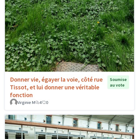
Donner vie, égayer la voie, côté rue
Soumise
au vote
Tissot, et lui donner une véritable
fonction
Virginie M
4
0