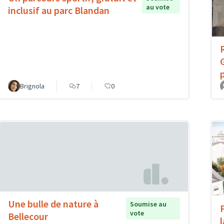
au vote
inclusif au parc Blandan
Brignola
7
0
Une bulle de nature à
Soumise au
vote
Bellecour