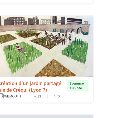
Création d'un jardin partagé
Soumise
au vote
rue de Créqui (Lyon 7)
WILMOUTH
13
0