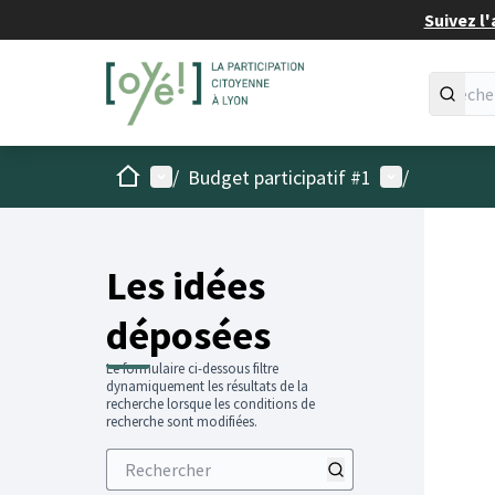
Suivez l'
Accueil
Menu principal
Menu utilisat
/
Budget participatif #1
/
Les idées
déposées
Le formulaire ci-dessous filtre
dynamiquement les résultats de la
recherche lorsque les conditions de
recherche sont modifiées.