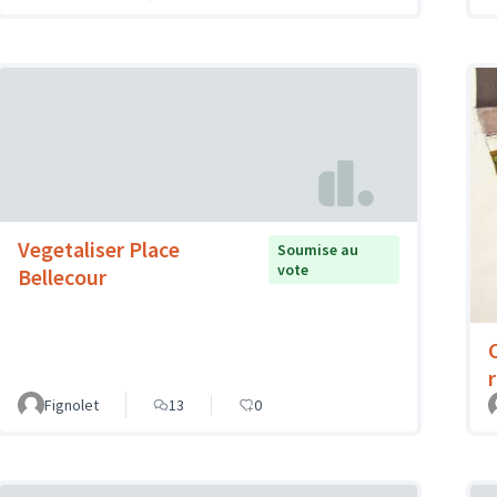
Vegetaliser Place
Soumise au
vote
Bellecour
Fignolet
13
0