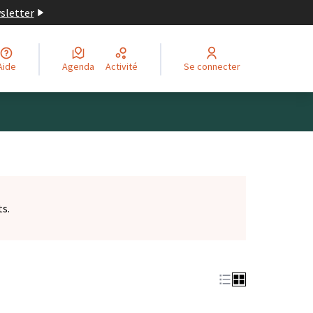
wsletter
Aide
Agenda
Activité
Se connecter
ts.
et)