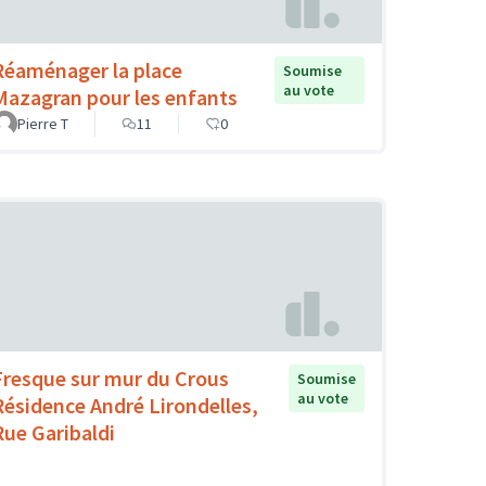
Réaménager la place
Soumise
au vote
Mazagran pour les enfants
Pierre T
11
0
Fresque sur mur du Crous
Soumise
au vote
Résidence André Lirondelles,
Rue Garibaldi