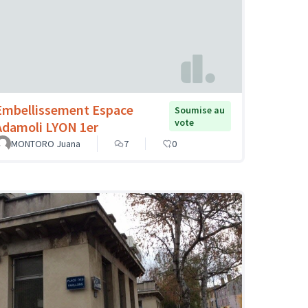
Embellissement Espace
Soumise au
vote
Adamoli LYON 1er
MONTORO Juana
7
0