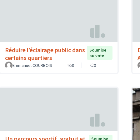
Réduire l’éclairage public dans
Soumise
au vote
certains quartiers
Emmanuel COURBOIS
8
0
Un parcours sportif, gratuit et
Soumise