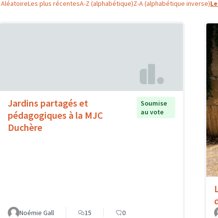
Aléatoire
Les plus récentes
A-Z (alphabétique)
Z-A (alphabétique inverse)
Le
Jardins partagés et
Soumise
au vote
pédagogiques à la MJC
Duchère
Noémie Gall
15
0