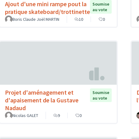
Ajout d'une mini rampe pout la
Soumise
au vote
pratique skateboard/trottinette
Boris Claude Joël MARTIN
10
0
Projet d'aménagement et
Soumise
au vote
d'apaisement de la Gustave
Nadaud
Nicolas GALET
9
0