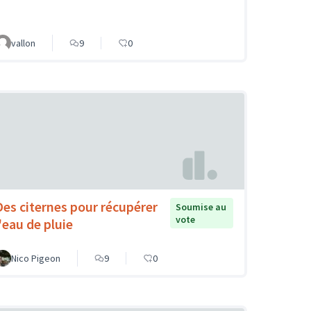
vallon
9
0
Des citernes pour récupérer
Soumise au
vote
l'eau de pluie
Nico Pigeon
9
0