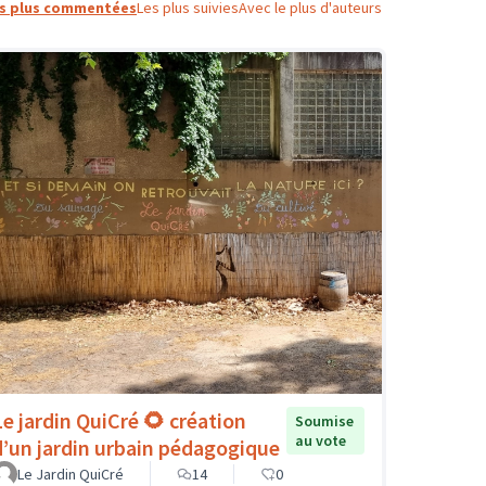
s plus commentées
Les plus suivies
Avec le plus d'auteurs
Le jardin QuiCré 🌻 création
Soumise
au vote
d’un jardin urbain pédagogique
Le Jardin QuiCré
14
0