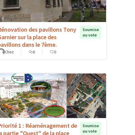
Rénovation des pavillons Tony
Soumise
au vote
Garnier sur la place des
pavillons dans le 7ème.
Chez
6
0
Priorité 1 : Réaménagement de
Soumise
au vote
la partie "Ouest" de la place