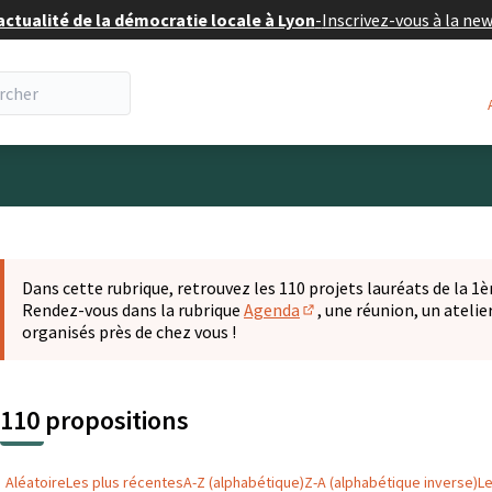
actualité de la démocratie locale à Lyon
-
Inscrivez-vous à la ne
eur
 la carte
t suivant est une carte qui présente les éléments de cette pa
Dans cette rubrique, retrouvez les 110 projets lauréats de la 1èr
Rendez-vous dans la rubrique
Agenda
, une réunion, un ateli
(S'ouvre dans un nouvel o
organisés près de chez vous !
110 propositions
Aléatoire
Les plus récentes
A-Z (alphabétique)
Z-A (alphabétique inverse)
L