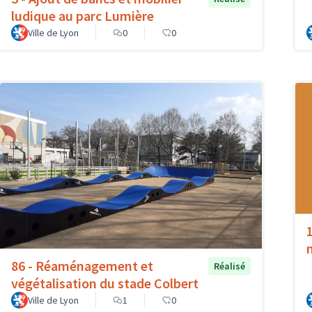
ludique au parc Lumière
Ville de Lyon
0
0
86 - Réaménagement et
Réalisé
végétalisation du stade Colbert
Ville de Lyon
1
0