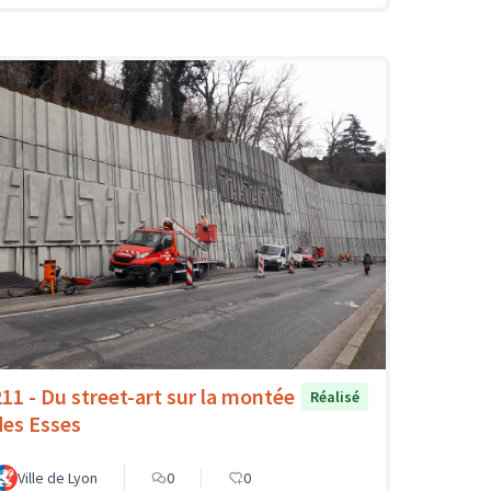
211 - Du street-art sur la montée
Réalisé
des Esses
Ville de Lyon
0
0