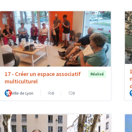
1
17 - Créer un espace associatif
Réalisé
multiculturel
Ville de Lyon
0
0