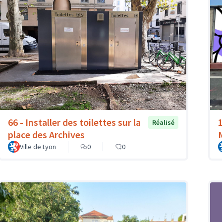
66 - Installer des toilettes sur la
Réalisé
place des Archives
Ville de Lyon
0
0