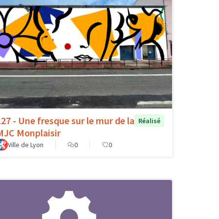
127 - Une fresque sur le mur de la
Réalisé
MJC Monplaisir
Ville de Lyon
0
0