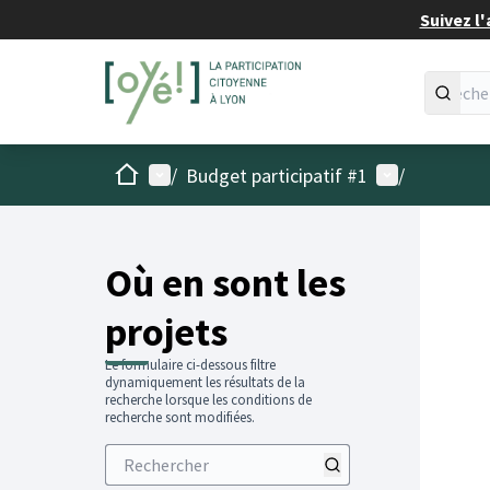
Suivez l'
Accueil
Menu principal
Menu utilisat
/
Budget participatif #1
/
Passer
L'élémen
+
−
Où en sont les
projets
Le formulaire ci-dessous filtre
dynamiquement les résultats de la
recherche lorsque les conditions de
recherche sont modifiées.