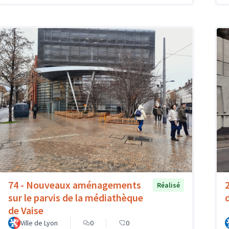
74 - Nouveaux aménagements
Réalisé
sur le parvis de la médiathèque
de Vaise
Ville de Lyon
0
0