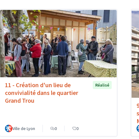
11 - Création d'un lieu de
Réalisé
convivialité dans le quartier
Grand Trou
Ville de Lyon
0
0