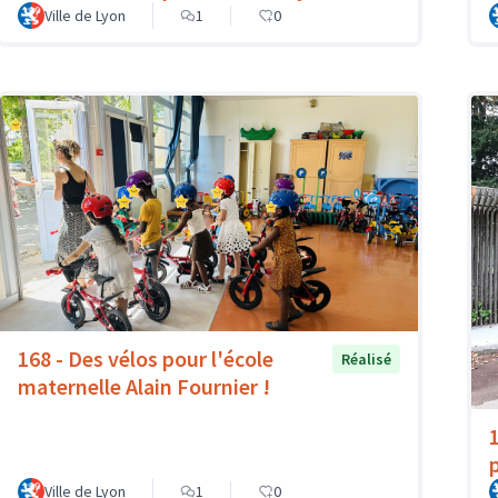
Ville de Lyon
1
0
168 - Des vélos pour l'école
Réalisé
maternelle Alain Fournier !
Ville de Lyon
1
0