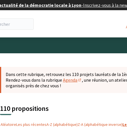
actualité de la démocratie locale à Lyon
-
Inscrivez-vous à la ne
eur
 la carte
t suivant est une carte qui présente les éléments de cette pa
Dans cette rubrique, retrouvez les 110 projets lauréats de la 1èr
Rendez-vous dans la rubrique
Agenda
, une réunion, un ateli
(S'ouvre dans un nouvel o
organisés près de chez vous !
110 propositions
Aléatoire
Les plus récentes
A-Z (alphabétique)
Z-A (alphabétique inverse)
Le