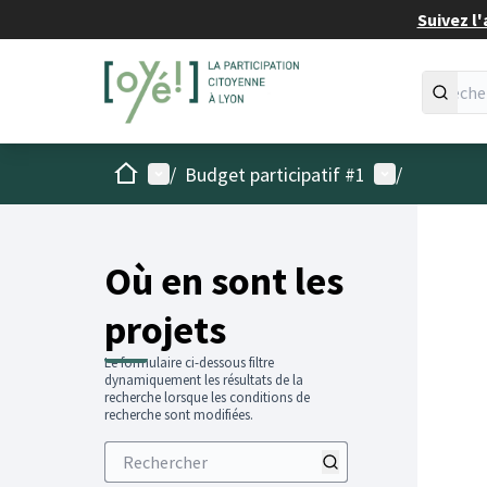
Suivez l'
Accueil
Menu principal
Menu utilisat
/
Budget participatif #1
/
Passer
L'élémen
+
−
Où en sont les
projets
Le formulaire ci-dessous filtre
dynamiquement les résultats de la
recherche lorsque les conditions de
recherche sont modifiées.