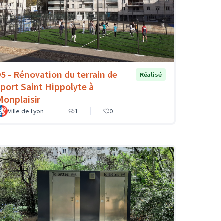
95 - Rénovation du terrain de
Réalisé
sport Saint Hippolyte à
Monplaisir
Ville de Lyon
1
0