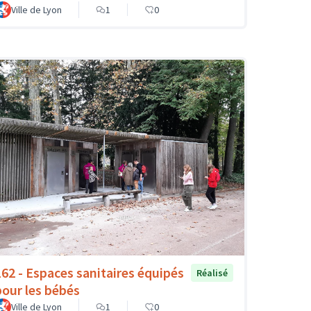
Ville de Lyon
1
0
162 - Espaces sanitaires équipés
Réalisé
pour les bébés
Ville de Lyon
1
0