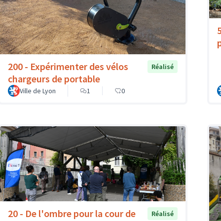
200 - Expérimenter des vélos
Réalisé
chargeurs de portable
Ville de Lyon
1
0
20 - De l'ombre pour la cour de
Réalisé