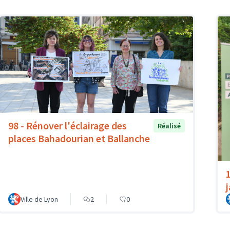
98 - Rénover l'éclairage des
Réalisé
places Bahadourian et Ballanche
Ville de Lyon
2
0