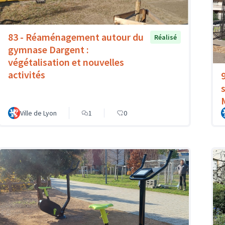
83 - Réaménagement autour du
Réalisé
gymnase Dargent :
végétalisation et nouvelles
activités
Ville de Lyon
1
0