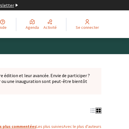
wsletter
Aide
Agenda
Activité
Se connecter
Leaflet
|
©
OpenStreetMap
contributors
ge comme des points de carte. L'élément peut être utilisé ave
e édition et leur avancée. Envie de participer ?
er ou une inauguration sont peut-être bientôt
nglet)
s plus commentées
Les plus suivies
Avec le plus d'auteurs