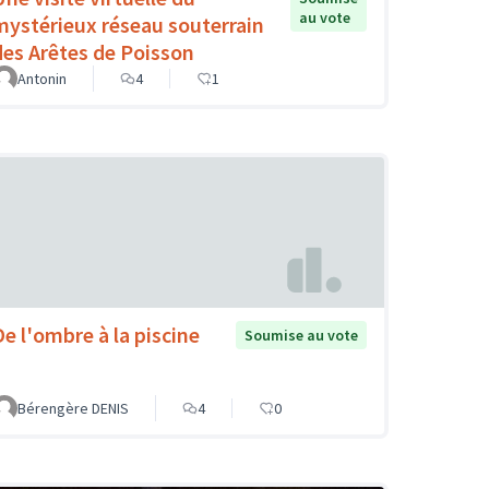
au vote
mystérieux réseau souterrain
des Arêtes de Poisson
Antonin
4
1
De l'ombre à la piscine
Soumise au vote
Bérengère DENIS
4
0