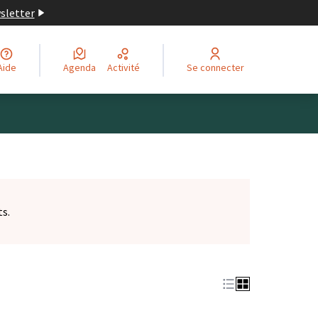
wsletter
Aide
Agenda
Activité
Se connecter
ts.
et)