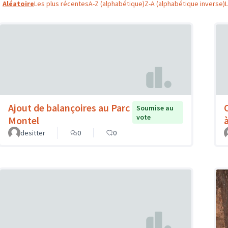
Aléatoire
Les plus récentes
A-Z (alphabétique)
Z-A (alphabétique inverse)
Ajout de balançoires au Parc
Soumise au
vote
Montel
à
desitter
0
0