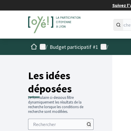
Suivez l'
Accueil
Menu principal
Menu utilisat
/
Budget participatif #1
/
Les idées
déposées
Le formulaire ci-dessous filtre
dynamiquement les résultats de la
recherche lorsque les conditions de
recherche sont modifiées.