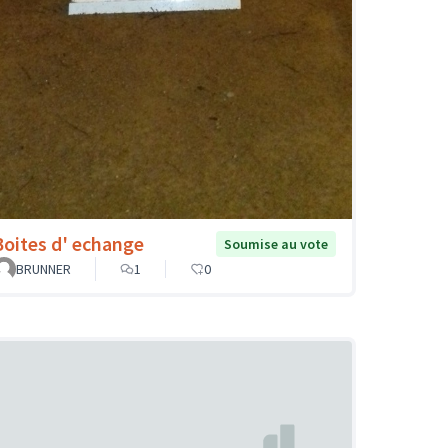
Boites d' echange
Soumise au vote
BRUNNER
1
0