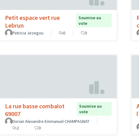
Petit espace vert rue
Soumise au
vote
Lebrun
Patricia Jezegou
0
0
La rue basse combalot
Soumise au
vote
69007
Dorian Alexandre Emmanuel CHAMPAGNAT
2
0