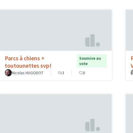
Parcs à chiens +
Soumise au
vote
toutounettes svp!
Nicolas HUGODOT
3
0