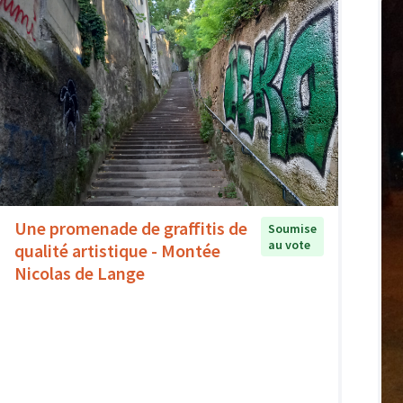
Une promenade de graffitis de
Soumise
au vote
qualité artistique - Montée
Nicolas de Lange