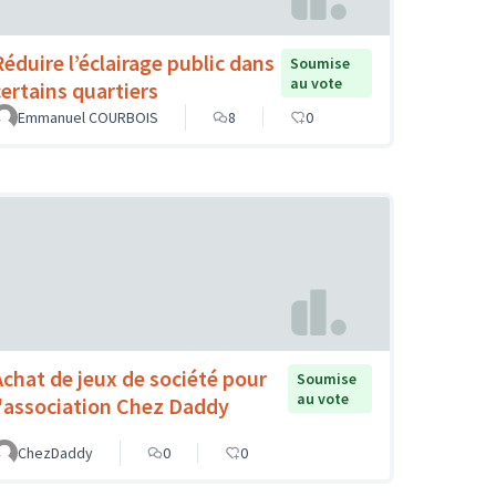
Réduire l’éclairage public dans
Soumise
au vote
certains quartiers
Emmanuel COURBOIS
8
0
Achat de jeux de société pour
Soumise
au vote
l'association Chez Daddy
ChezDaddy
0
0