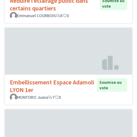
Réduire l’éclairage public dans
Soumise au
vote
certains quartiers
Emmanuel COURBOIS
8
0
Embellissement Espace Adamoli
Soumise au
vote
LYON 1er
MONTORO Juana
7
0