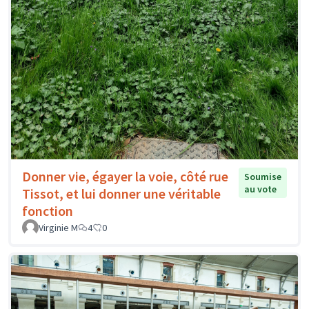
Donner vie, égayer la voie, côté rue
Soumise
au vote
Tissot, et lui donner une véritable
fonction
Virginie M
4
0