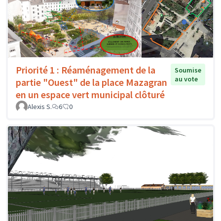
Priorité 1 : Réaménagement de la
Soumise
au vote
partie "Ouest" de la place Mazagran
en un espace vert municipal clôturé
Alexis S.
6
0