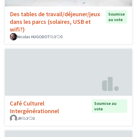
Des tables de travail/déjeuner/jeux
Soumise
au vote
dans les parcs (solaires, USB et
wifi?)
Nicolas HUGODOT
3
0
Café Culturel
Soumise au
vote
Intergénérationnel
JR
3
0