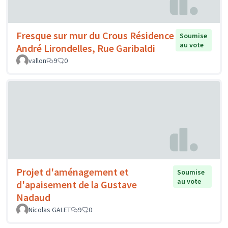
Fresque sur mur du Crous Résidence
Soumise
au vote
André Lirondelles, Rue Garibaldi
vallon
9
0
Projet d'aménagement et
Soumise
au vote
d'apaisement de la Gustave
Nadaud
Nicolas GALET
9
0