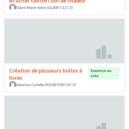
et lutter contre l’îlot de chaleur
Claire-Marie Anne OLLIER
12
0
Création de plusieurs boîtes à
Soumise au
vote
livres
Vanessa Cyrielle RUCHETON
6
0