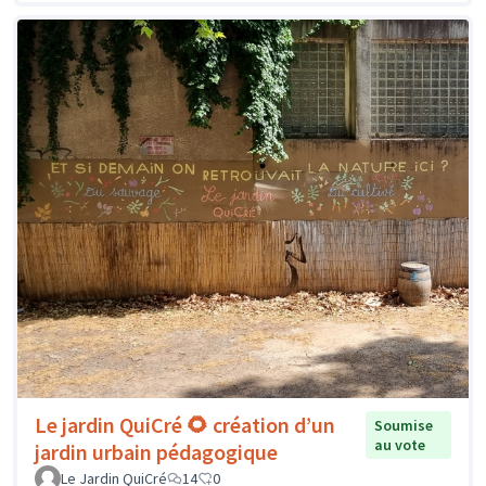
Le jardin QuiCré 🌻 création d’un
Soumise
au vote
jardin urbain pédagogique
Le Jardin QuiCré
14
0