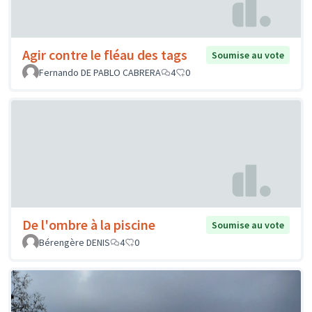
Agir contre le fléau des tags
Soumise au vote
Fernando DE PABLO CABRERA
4
0
De l'ombre à la piscine
Soumise au vote
Bérengère DENIS
4
0