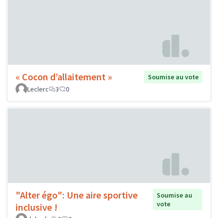
« Cocon d’allaitement »
Soumise au vote
Leclerc
3
0
"Alter égo": Une aire sportive
Soumise au
vote
inclusive !