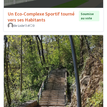
Un Eco-Complexe Sportif tourné
Soumise
au vote
vers ses Habitants
de Lisle
4
0