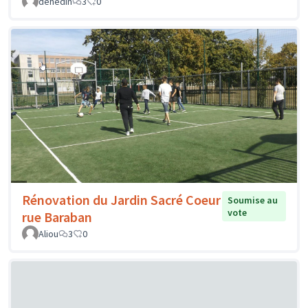
dehedin
3
0
Rénovation du Jardin Sacré Coeur
Soumise au
vote
rue Baraban
Aliou
3
0