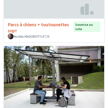
Parcs à chiens + toutounettes
Soumise au
vote
svp!
Nicolas HUGODOT
3
0