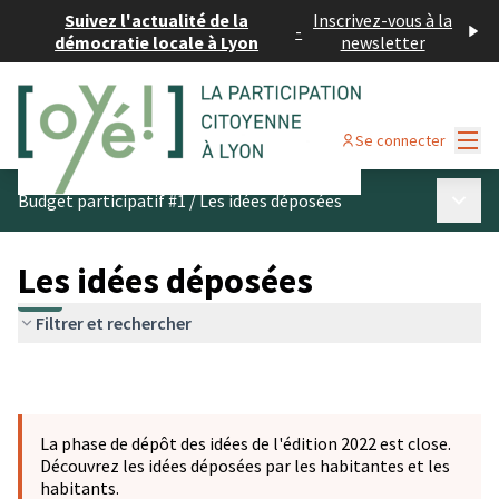
Suivez l'actualité de la
Inscrivez-vous à la
-
démocratie locale à Lyon
newsletter
Menu
Se connecter
Menu p
Budget participatif #1
/
Les idées déposées
Les idées déposées
Filtrer et rechercher
La phase de dépôt des idées de l'édition 2022 est close.
Découvrez les idées déposées par les habitantes et les
habitants.