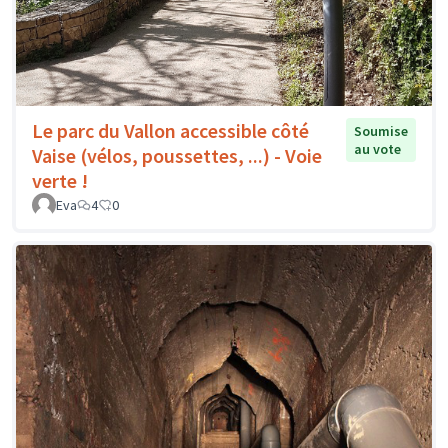
Le parc du Vallon accessible côté
Soumise
au vote
Vaise (vélos, poussettes, ...) - Voie
verte !
Eva
4
0