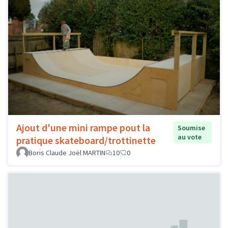
Ajout d'une mini rampe pout la
Soumise
au vote
pratique skateboard/trottinette
Boris Claude Joël MARTIN
10
0