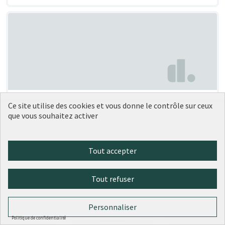
Végétaliser la dalle Artaud
Soumise au vote
Ce site utilise des cookies et vous donne le contrôle sur ceux
que vous souhaitez activer
Anouk Céline Julie FLAMANT
2
0
Tout accepter
Tout refuser
Personnaliser
Politique de confidentialité