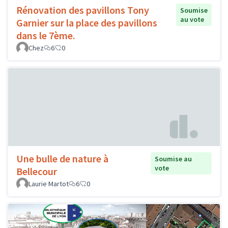
Rénovation des pavillons Tony
Soumise
au vote
Garnier sur la place des pavillons
dans le 7ème.
Chez
6
0
Une bulle de nature à
Soumise au
vote
Bellecour
Laurie Martot
6
0