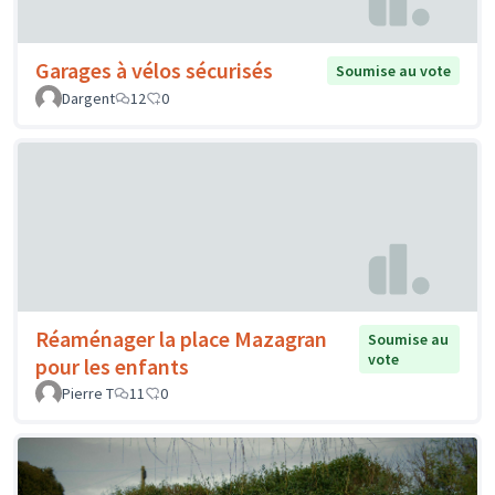
Garages à vélos sécurisés
Soumise au vote
Dargent
12
0
Réaménager la place Mazagran
Soumise au
vote
pour les enfants
Pierre T
11
0