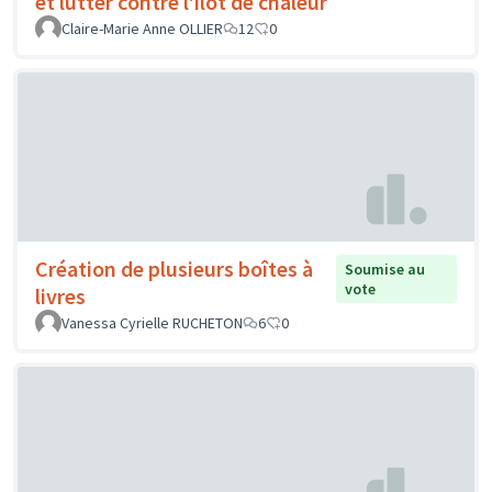
et lutter contre l’îlot de chaleur
Claire-Marie Anne OLLIER
12
0
Création de plusieurs boîtes à
Soumise au
vote
livres
Vanessa Cyrielle RUCHETON
6
0