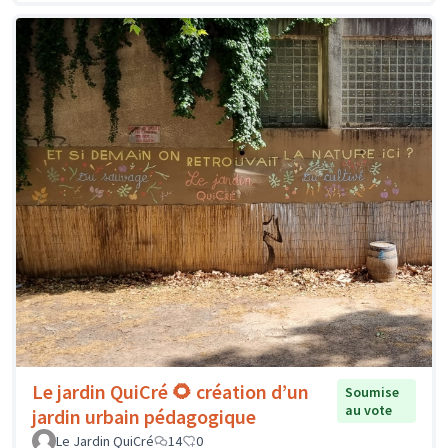
Le jardin QuiCré 🌻 création d’un
Soumise
au vote
jardin urbain pédagogique
Le Jardin QuiCré
14
0