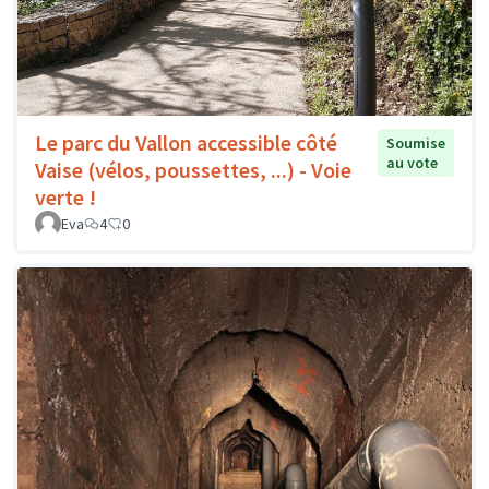
Le parc du Vallon accessible côté
Soumise
au vote
Vaise (vélos, poussettes, ...) - Voie
verte !
Eva
4
0