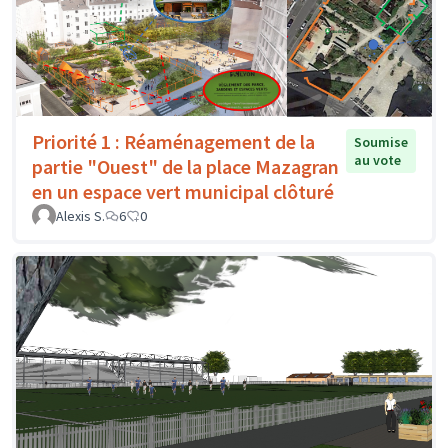
Priorité 1 : Réaménagement de la
Soumise
au vote
partie "Ouest" de la place Mazagran
en un espace vert municipal clôturé
Alexis S.
6
0