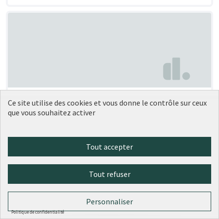
Végétaliser la dalle Artaud
Soumise au vote
Ce site utilise des cookies et vous donne le contrôle sur ceux
que vous souhaitez activer
Anouk Céline Julie FLAMANT
2
0
Tout accepter
Tout refuser
Personnaliser
Politique de confidentialité