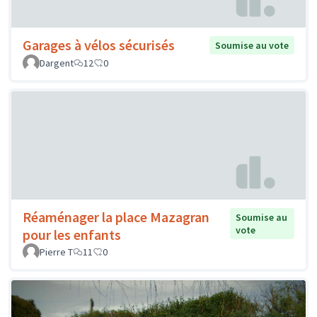
Garages à vélos sécurisés
Soumise au vote
Dargent
12
0
Réaménager la place Mazagran
Soumise au
vote
pour les enfants
Pierre T
11
0