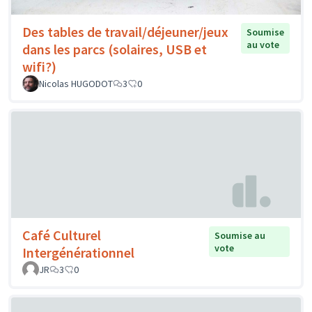
Des tables de travail/déjeuner/jeux
Soumise
au vote
dans les parcs (solaires, USB et
wifi?)
Nicolas HUGODOT
3
0
Café Culturel
Soumise au
vote
Intergénérationnel
JR
3
0