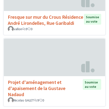
Fresque sur mur du Crous Résidence
Soumise
au vote
André Lirondelles, Rue Garibaldi
vallon
9
0
Projet d'aménagement et
Soumise
au vote
d'apaisement de la Gustave
Nadaud
Nicolas GALET
9
0