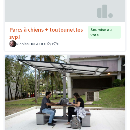
Parcs à chiens + toutounettes
Soumise au
vote
svp!
Nicolas HUGODOT
3
0