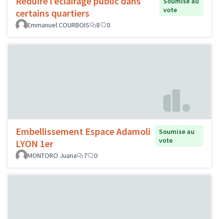
Réduire l’éclairage public dans
Soumise au
vote
certains quartiers
Emmanuel COURBOIS
8
0
Embellissement Espace Adamoli
Soumise au
vote
LYON 1er
MONTORO Juana
7
0