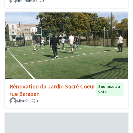
dehedin
3
0
Rénovation du Jardin Sacré Coeur
Soumise au
vote
rue Baraban
Aliou
3
0