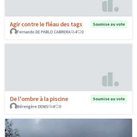
Agir contre le fléau des tags
Soumise au vote
Fernando DE PABLO CABRERA
4
0
De l'ombre à la piscine
Soumise au vote
Bérengère DENIS
4
0