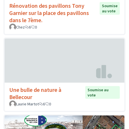
Rénovation des pavillons Tony
Soumise
au vote
Garnier sur la place des pavillons
dans le 7ème.
Chez
6
0
Une bulle de nature à
Soumise au
vote
Bellecour
Laurie Martot
6
0