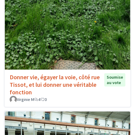
Donner vie, égayer la voie, côté rue
Soumise
au vote
Tissot, et lui donner une véritable
fonction
Virginie M
4
0