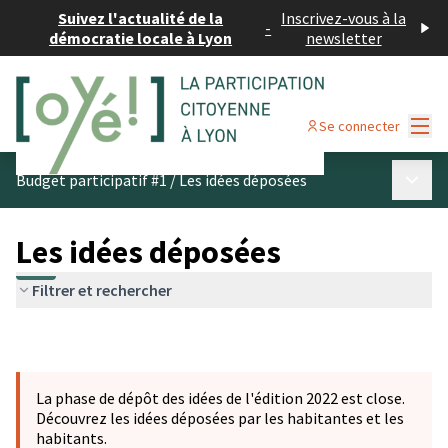
Suivez l'actualité de la
Inscrivez-vous à la
-
démocratie locale à Lyon
newsletter
Menu
Se connecter
Menu p
Budget participatif #1
/
Les idées déposées
Les idées déposées
Filtrer et rechercher
La phase de dépôt des idées de l'édition 2022 est close.
Découvrez les idées déposées par les habitantes et les
habitants.