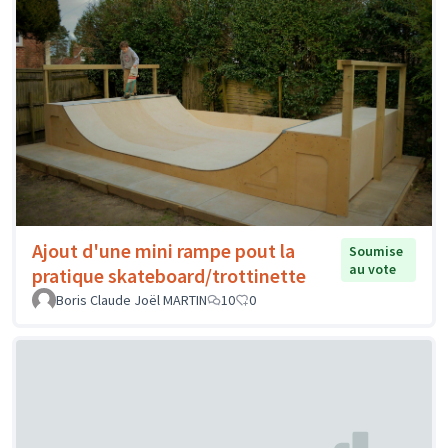
Ajout d'une mini rampe pout la
Soumise
au vote
pratique skateboard/trottinette
Boris Claude Joël MARTIN
10
0