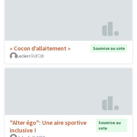
« Cocon d’allaitement »
Soumise au vote
Leclerc
3
0
"Alter égo": Une aire sportive
Soumise au
vote
inclusive !