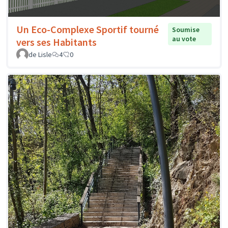
Un Eco-Complexe Sportif tourné
Soumise
au vote
vers ses Habitants
de Lisle
4
0