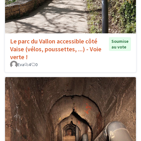
Le parc du Vallon accessible côté
Soumise
au vote
Vaise (vélos, poussettes, ...) - Voie
verte !
Eva
4
0