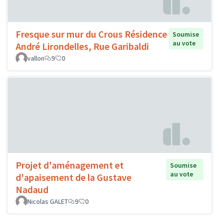
Fresque sur mur du Crous Résidence
Soumise
au vote
André Lirondelles, Rue Garibaldi
vallon
9
0
Projet d'aménagement et
Soumise
au vote
d'apaisement de la Gustave
Nadaud
Nicolas GALET
9
0