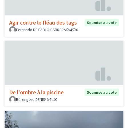
Agir contre le fléau des tags
Soumise au vote
Fernando DE PABLO CABRERA
4
0
De l'ombre à la piscine
Soumise au vote
Bérengère DENIS
4
0