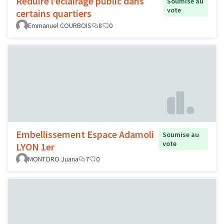
Réduire l’éclairage public dans
Soumise au
vote
certains quartiers
Emmanuel COURBOIS
8
0
Embellissement Espace Adamoli
Soumise au
vote
LYON 1er
MONTORO Juana
7
0