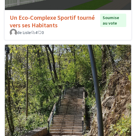
Un Eco-Complexe Sportif tourné
Soumise
au vote
vers ses Habitants
de Lisle
4
0