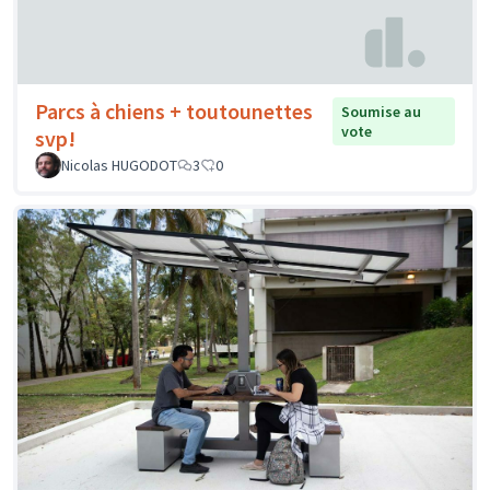
Parcs à chiens + toutounettes
Soumise au
vote
svp!
Nicolas HUGODOT
3
0