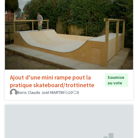
Ajout d'une mini rampe pout la
Soumise
au vote
pratique skateboard/trottinette
Boris Claude Joël MARTIN
10
0