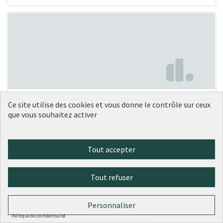
Végétaliser la dalle Artaud
Soumise au vote
Ce site utilise des cookies et vous donne le contrôle sur ceux
que vous souhaitez activer
Anouk Céline Julie FLAMANT
2
0
Tout accepter
Tout refuser
Personnaliser
Politique de confidentialité