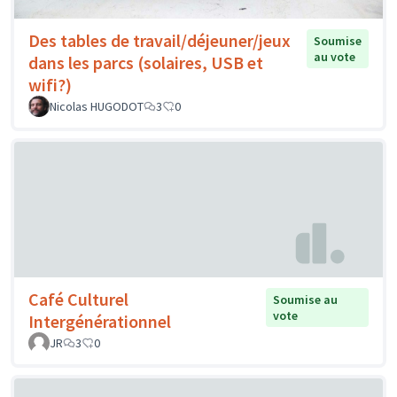
Des tables de travail/déjeuner/jeux
Soumise
au vote
dans les parcs (solaires, USB et
wifi?)
Nicolas HUGODOT
3
0
Café Culturel
Soumise au
vote
Intergénérationnel
JR
3
0