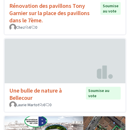
Rénovation des pavillons Tony
Soumise
au vote
Garnier sur la place des pavillons
dans le 7ème.
Chez
6
0
Une bulle de nature à
Soumise au
vote
Bellecour
Laurie Martot
6
0