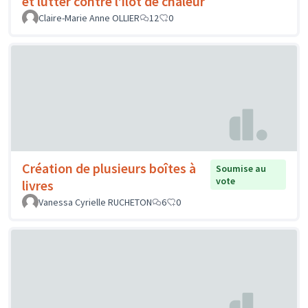
et lutter contre l’îlot de chaleur
Claire-Marie Anne OLLIER
12
0
Création de plusieurs boîtes à
Soumise au
vote
livres
Vanessa Cyrielle RUCHETON
6
0