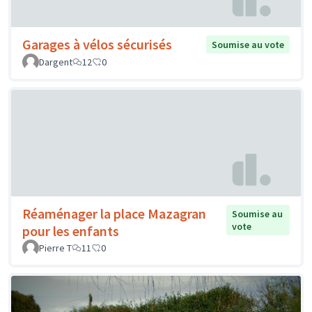
Garages à vélos sécurisés
Soumise au vote
Dargent
12
0
Réaménager la place Mazagran
Soumise au
vote
pour les enfants
Pierre T
11
0