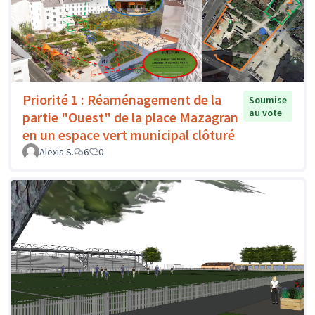
Priorité 1 : Réaménagement de la
Soumise
au vote
partie "Ouest" de la place Mazagran
en un espace vert municipal clôturé
Alexis S.
6
0