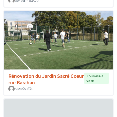
dehedin
3
0
Rénovation du Jardin Sacré Coeur
Soumise au
vote
rue Baraban
Aliou
3
0