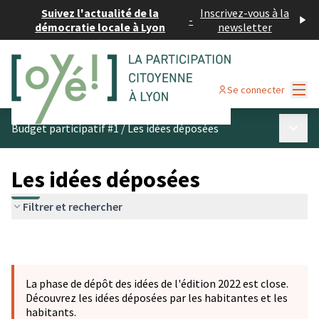
Suivez l'actualité de la
Inscrivez-vous à la
-
démocratie locale à Lyon
newsletter
Menu
Se connecter
Menu p
Budget participatif #1
/
Les idées déposées
Les idées déposées
Filtrer et rechercher
La phase de dépôt des idées de l'édition 2022 est close.
Découvrez les idées déposées par les habitantes et les
habitants.