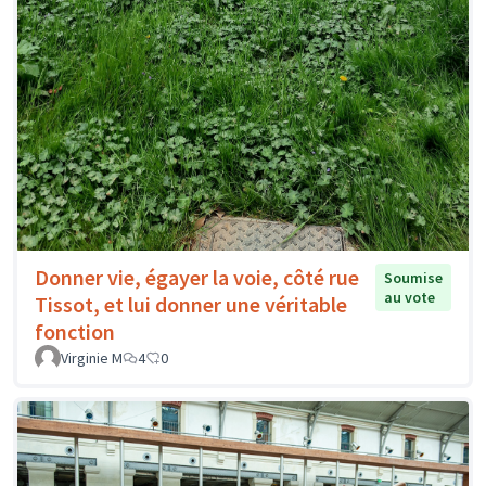
Donner vie, égayer la voie, côté rue
Soumise
au vote
Tissot, et lui donner une véritable
fonction
Virginie M
4
0