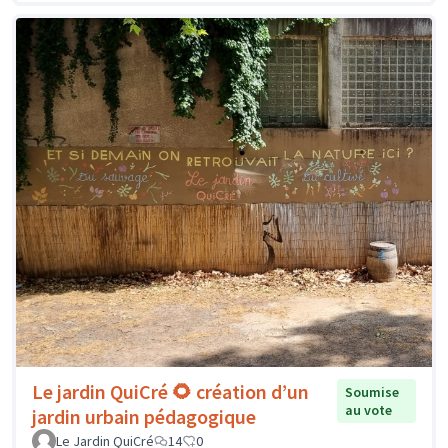
Le jardin QuiCré 🌻 création d’un
Soumise
au vote
jardin urbain pédagogique
Le Jardin QuiCré
14
0