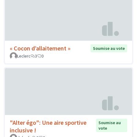
« Cocon d’allaitement »
Soumise au vote
Leclerc
3
0
"Alter égo": Une aire sportive
Soumise au
vote
inclusive !